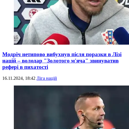
Модріч нетипово вибухнув після поразки в Лізі
націй – володар "Золотого м'яча" звинуватив
рефері в пихатості
16.11.2024, 18:42
Ліга націй