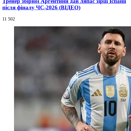
Тренер збірної Аргентини дав ляпас зірці Іспанії
після фіналу ЧС-2026 (ВІДЕО)
11 502