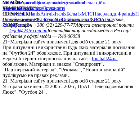
сайту
facebook
УКРАЇНА
Контакти
x
youtube
Правила коментування
instagram
telegram
viber
Редакційна
політика
Україна
ЧЕМПІОНАТИ
Перша ліга
Структура власності
Друга ліга
Німеччина
ЄВРОКУБКИ
Іспанія
Англія
Італія
Бельгія
МЛС
Нідерланди
Франція
П
Ліга чемпіонів
Онлайн-медіа «Футбол 24»
Ліга Європи
Юнацька ліга УЄФА
пл. Галицька, буд. 15, м. Львів,
Ліга
конференцій
79008
Телефон +380 (32) 229-77-77
Адреса електронної пошти
—
legal@24tv.com.ua
Ідентифікатор онлайн-медіа в Реєстрі
суб’єктів у сфері медіа — R40-06058
21+
Матеріали сайту призначені для осіб старше 21 року
При цитуванні і використанні будь-яких матеріалів посилання
на "Футбол 24" обов'язкове. При цитуванні і використанні в
мережі Інтернет гіперпосилання на сайт
football24.ua
обов'язкове. Матеріали зі знаком "Спецпроект",
"Партнерський матеріал", "Реклама", "Новини компаній"
публікуємо на правах реклами.
21+
Матеріали сайту призначені для осіб старше 21 року
Усi права захищенi. © 2005 -
2026
, ПрАТ "Телерадіокомпанія
Люкс". "Футбол 24".