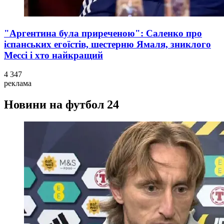
"Аргентина була приреченою": Саленко про
іспанських егоїстів, шестерню Ямаля, зниклого
Мессі і хто найкращий
4 347
реклама
Новини на футбол 24