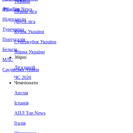
Україна
Франція
ЛЧ - Top News
Перша ліга
Нідерланди
Друга ліга
Туреччина
Кубок України
Португалія
Суперкубок України
Бельгія
Збірна України
Збірні
МЛС
Ліга націй
Саудівська Аравія
ЧС 2026
Чемпіонати
Англія
Іспанія
АПЛ Top News
Італія