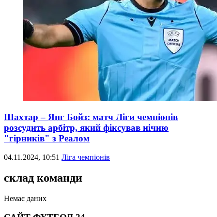
Шахтар – Янг Бойз: матч Ліги чемпіонів
розсудить арбітр, який фіксував нічию
"гірників" з Реалом
04.11.2024, 10:51
Ліга чемпіонів
склад команди
Немає даних