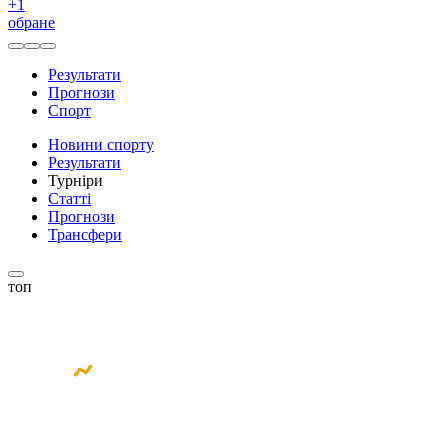
+
1
обране
Результати
Прогнози
Спорт
Новини спорту
Результати
Турніри
Статті
Прогнози
Трансфери
топ