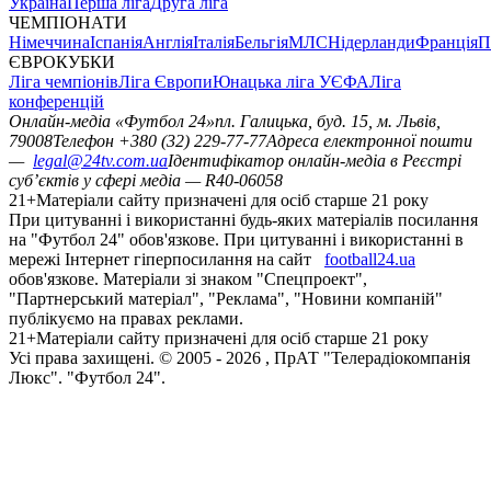
Україна
Перша ліга
Друга ліга
ЧЕМПІОНАТИ
Німеччина
Іспанія
Англія
Італія
Бельгія
МЛС
Нідерланди
Франція
П
ЄВРОКУБКИ
Ліга чемпіонів
Ліга Європи
Юнацька ліга УЄФА
Ліга
конференцій
Онлайн-медіа «Футбол 24»
пл. Галицька, буд. 15, м. Львів,
79008
Телефон +380 (32) 229-77-77
Адреса електронної пошти
—
legal@24tv.com.ua
Ідентифікатор онлайн-медіа в Реєстрі
суб’єктів у сфері медіа — R40-06058
21+
Матеріали сайту призначені для осіб старше 21 року
При цитуванні і використанні будь-яких матеріалів посилання
на "Футбол 24" обов'язкове. При цитуванні і використанні в
мережі Інтернет гіперпосилання на сайт
football24.ua
обов'язкове. Матеріали зі знаком "Спецпроект",
"Партнерський матеріал", "Реклама", "Новини компаній"
публікуємо на правах реклами.
21+
Матеріали сайту призначені для осіб старше 21 року
Усi права захищенi. © 2005 -
2026
, ПрАТ "Телерадіокомпанія
Люкс". "Футбол 24".