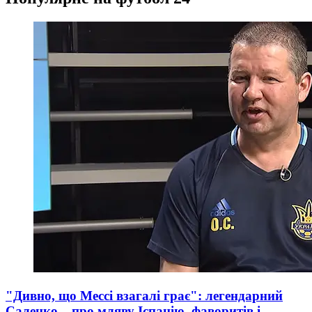
"Дивно, що Мессі взагалі грає": легендарний
Саленко – про мляву Іспанію, фаворитів і