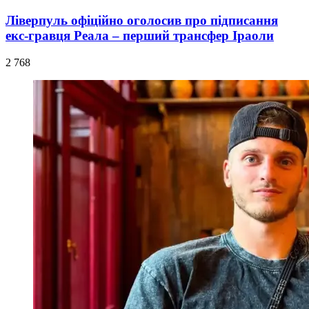
Ліверпуль офіційно оголосив про підписання
екс-гравця Реала – перший трансфер Іраоли
2 768