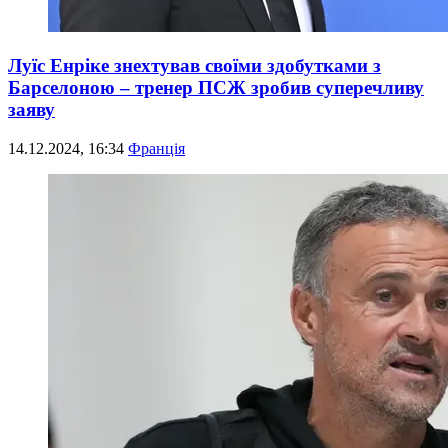
Луїс Енріке знехтував своїми здобутками з
Барселоною – тренер ПСЖ зробив суперечливу
заяву
14.12.2024, 16:34
Франція