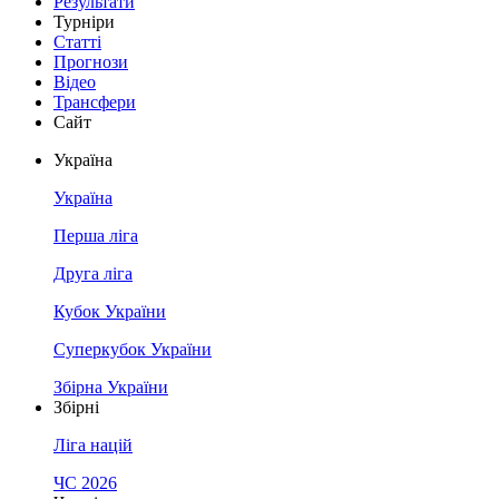
Результати
Турніри
Статті
Прогнози
Відео
Трансфери
Сайт
Україна
Україна
Перша ліга
Друга ліга
Кубок України
Суперкубок України
Збірна України
Збірні
Ліга націй
ЧС 2026