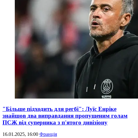
"Більше підходить для регбі": Луїс Енріке
знайшов два виправдання пропущеним голам
ПСЖ від суперника з п'ятого дивізіону
16.01.2025, 16:00
Франція