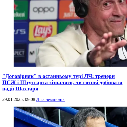
"Договірняк" в останньому турі ЛЧ: тренери
ПСЖ і Штутгарта зізналися, чи готові добивати
надії Шахтаря
29.01.2025, 09:08
Ліга чемпіонів