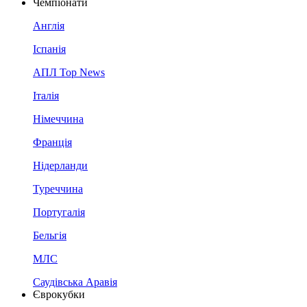
Чемпіонати
Англія
Іспанія
АПЛ Top News
Італія
Німеччина
Франція
Нідерланди
Туреччина
Португалія
Бельгія
МЛС
Саудівська Аравія
Єврокубки