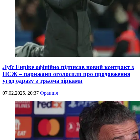
Луїс Енріке офіційно підписав новий контракт з
ПСЖ – парижани оголосили про продовження
угод одразу з трьома зірками
07.02.2025, 20:37
Франція