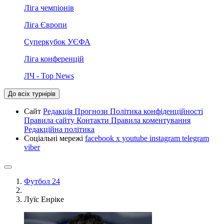
Ліга чемпіонів
Ліга Європи
Суперкубок УЄФА
Ліга конференцій
ЛЧ - Top News
До всіх турнірів
Сайт
Редакція
Прогнози
Політика конфіденційності
Правила сайту
Контакти
Правила коментування
Редакційна політика
Соціальні мережі
facebook
x
youtube
instagram
telegram
viber
Футбол 24
Луїс Енріке