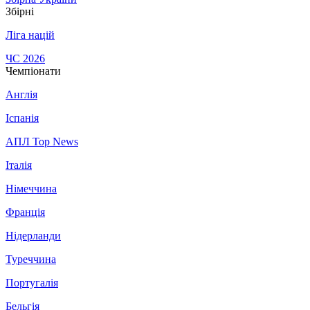
Збірні
Ліга націй
ЧС 2026
Чемпіонати
Англія
Іспанія
АПЛ Top News
Італія
Німеччина
Франція
Нідерланди
Туреччина
Португалія
Бельгія