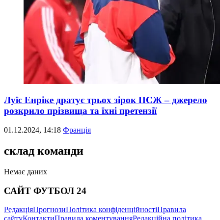
Луїс Енріке дратує трьох зірок ПСЖ – джерело
розкрило прізвища та їхні претензії
01.12.2024, 14:18
Франція
склад команди
Немає даних
САЙТ ФУТБОЛ 24
Редакція
Прогнози
Політика конфіденційності
Правила
сайту
Контакти
Правила коментування
Редакційна політика