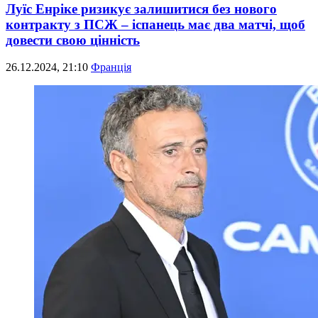
Луїс Енріке ризикує залишитися без нового
контракту з ПСЖ – іспанець має два матчі, щоб
довести свою цінність
26.12.2024, 21:10
Франція