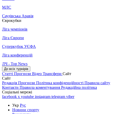
МЛС
Саудівська Аравія
Єврокубки
Ліга чемпіонів
Ліга Європи
Суперкубок УЄФА
Ліга конференцій
ЛЧ - Top News
До всіх турнірів
Статті
Прогнози
Відео
Трансфери
Сайт
Сайт
Редакція
Прогнози
Політика конфіденційності
Правила сайту
Контакти
Правила коментування
Редакційна політика
Соціальні мережі
facebook
x
youtube
instagram
telegram
viber
Укр
Рус
Новини спорту