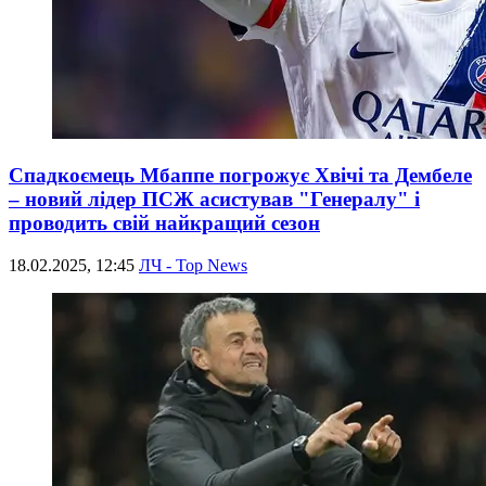
Спадкоємець Мбаппе погрожує Хвічі та Дембеле
– новий лідер ПСЖ асистував "Генералу" і
проводить свій найкращий сезон
18.02.2025, 12:45
ЛЧ - Top News