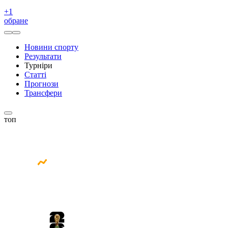
+
1
обране
Новини спорту
Результати
Турніри
Статті
Прогнози
Трансфери
топ