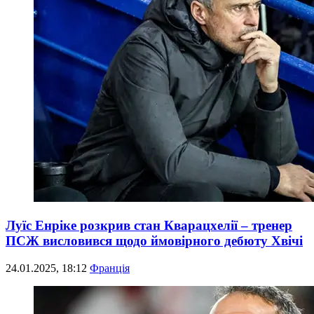
Луїс Енріке розкрив стан Кварацхелії – тренер
ПСЖ висловився щодо ймовірного дебюту Хвічі
24.01.2025, 18:12
Франція