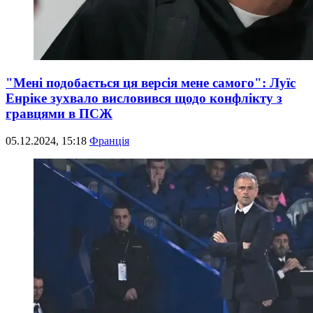
"Мені подобається ця версія мене самого": Луїс
Енріке зухвало висловився щодо конфлікту з
гравцями в ПСЖ
05.12.2024, 15:18
Франція