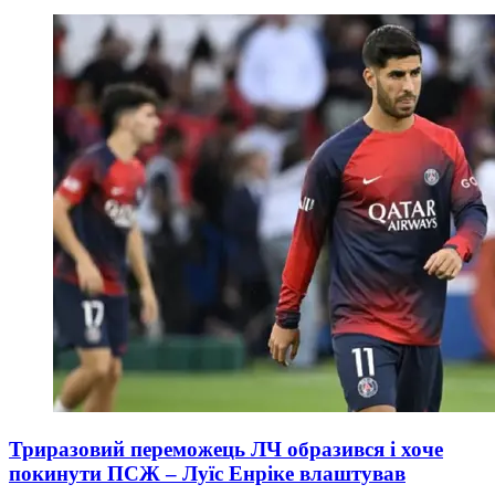
Триразовий переможець ЛЧ образився і хоче
покинути ПСЖ – Луїс Енріке влаштував