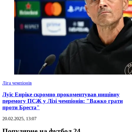
Ліга чемпіонів
Луїс Енріке скромно прокоментував нищівну
перемогу ПСЖ у Лізі чемпіонів: "Важко грати
проти Бреста"
20.02.2025, 13:07
Популярне на футбол 24