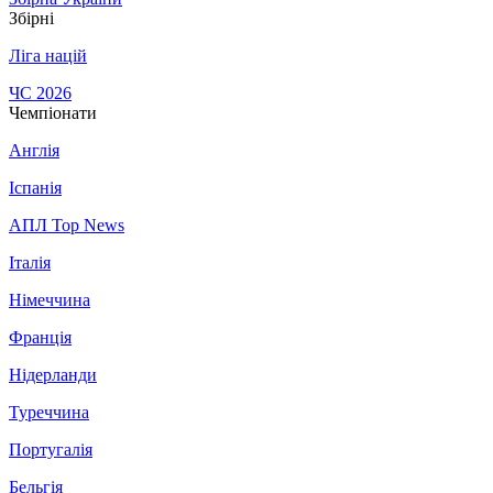
Збірні
Ліга націй
ЧС 2026
Чемпіонати
Англія
Іспанія
АПЛ Top News
Італія
Німеччина
Франція
Нідерланди
Туреччина
Португалія
Бельгія