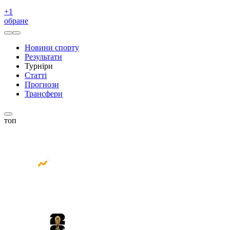
+
1
обране
Новини спорту
Результати
Турніри
Статті
Прогнози
Трансфери
топ