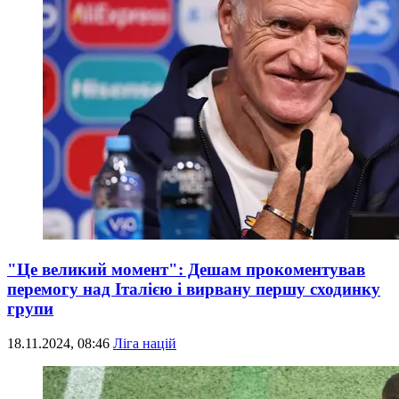
"Це великий момент": Дешам прокоментував
перемогу над Італією і вирвану першу сходинку
групи
18.11.2024, 08:46
Ліга націй