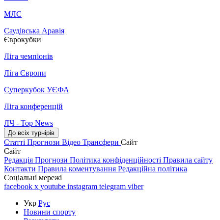
МЛС
Саудівська Аравія
Єврокубки
Ліга чемпіонів
Ліга Європи
Суперкубок УЄФА
Ліга конференцій
ЛЧ - Top News
До всіх турнірів
Статті
Прогнози
Відео
Трансфери
Сайт
Сайт
Редакція
Прогнози
Політика конфіденційності
Правила сайту
Контакти
Правила коментування
Редакційна політика
Соціальні мережі
facebook
x
youtube
instagram
telegram
viber
Укр
Рус
Новини спорту