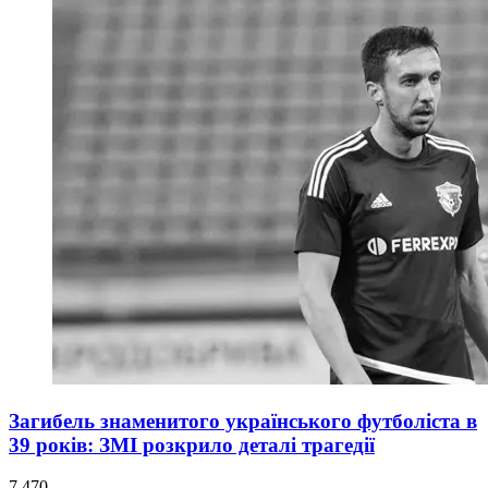
Загибель знаменитого українського футболіста в
39 років: ЗМІ розкрило деталі трагедії
7 470