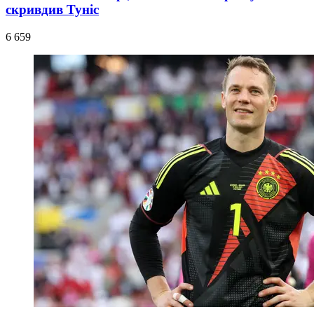
скривдив Туніс
6 659