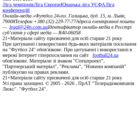
Ліга чемпіонів
Ліга Європи
Юнацька ліга УЄФА
Ліга
конференцій
Онлайн-медіа «Футбол 24»
пл. Галицька, буд. 15, м. Львів,
79008
Телефон +380 (32) 229-77-77
Адреса електронної пошти
—
legal@24tv.com.ua
Ідентифікатор онлайн-медіа в Реєстрі
суб’єктів у сфері медіа — R40-06058
21+
Матеріали сайту призначені для осіб старше 21 року
При цитуванні і використанні будь-яких матеріалів посилання
на "Футбол 24" обов'язкове. При цитуванні і використанні в
мережі Інтернет гіперпосилання на сайт
football24.ua
обов'язкове. Матеріали зі знаком "Спецпроект",
"Партнерський матеріал", "Реклама", "Новини компаній"
публікуємо на правах реклами.
21+
Матеріали сайту призначені для осіб старше 21 року
Усi права захищенi. © 2005 -
2026
, ПрАТ "Телерадіокомпанія
Люкс". "Футбол 24".