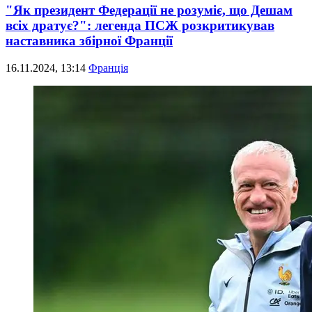
"Як президент Федерації не розуміє, що Дешам
всіх дратує?": легенда ПСЖ розкритикував
наставника збірної Франції
16.11.2024, 13:14
Франція