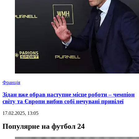
Франція
Зідан вже обрав наступне місце роботи – чемпіон
світу та Європи вибив собі нечувані привілеї
17.02.2025, 13:05
Популярне на футбол 24