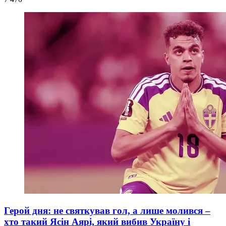
Герой дня: не святкував гол, а лише молився –
хто такий Ясін Аярі, який вибив Україну і