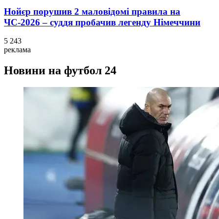
Нойєр порушив 2 маловідомі правила на
ЧС-2026 – суддя пробачив легенду Німеччини
5 243
реклама
Новини на футбол 24