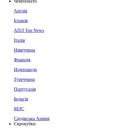
Чемпіонати
Англія
Іспанія
АПЛ Top News
Італія
Німеччина
Франція
Нідерланди
Туреччина
Португалія
Бельгія
МЛС
Саудівська Аравія
Єврокубки