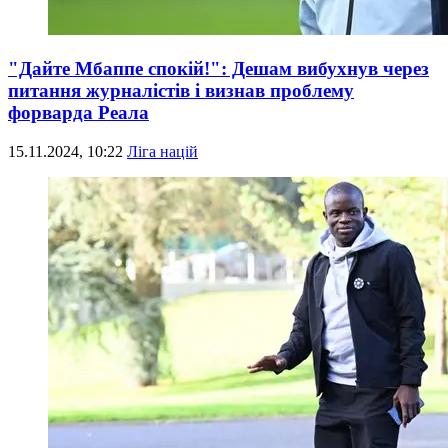
"Дайте Мбаппе спокій!": Дешам вибухнув через
питання журналістів і визнав проблему
форварда Реала
15.11.2024, 10:22
Ліга націй