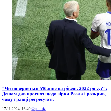
"Чи повернеться Мбаппе на рівень 2022 року?":
Дешам дав прогноз щодо зірки Реала і розкрив,
чому гравці регресують
17.11.2024, 16:40
Франція