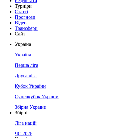
Результати
Турніри
Статті
Прогнози
Відео
Трансфери
Сайт
Україна
Україна
Перша ліга
Друга ліга
Кубок України
Суперкубок України
Збірна України
Збірні
Ліга націй
ЧС 2026