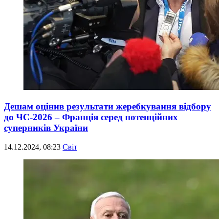
Дешам оцінив результати жеребкування відбору
до ЧС-2026 – Франція серед потенційних
суперників України
14.12.2024, 08:23
Світ