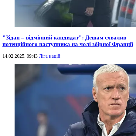
"Зідан – відмінний кандидат": Дешам схвалив
потенційного наступника на чолі збірної Франції
14.02.2025, 09:43
Ліга націй