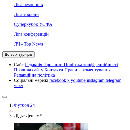
Ліга чемпіонів
Ліга Європи
Суперкубок УЄФА
Ліга конференцій
ЛЧ - Top News
До всіх турнірів
Сайт
Редакція
Прогнози
Політика конфіденційності
Правила сайту
Контакти
Правила коментування
Редакційна політика
Соціальні мережі
facebook
x
youtube
instagram
telegram
viber
Футбол 24
Дідьє Дешам*