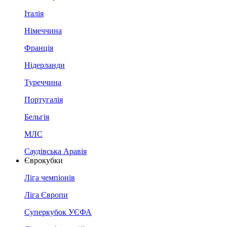
Італія
Німеччина
Франція
Нідерланди
Туреччина
Португалія
Бельгія
МЛС
Саудівська Аравія
Єврокубки
Ліга чемпіонів
Ліга Європи
Суперкубок УЄФА