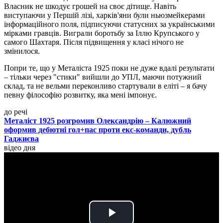
Власник не шкодує грошей на своє дітище. Навіть
виступаючи у Першій лізі, харків'яни були ньюзмейкерами
інформаційного поля, підписуючи статусних за українськими
мірками гравців. Виграли боротьбу за Іллю Крупського у
самого Шахтаря. Після підвищення у класі нічого не
змінилося.
Попри те, що у Металіста 1925 поки не дуже вдалі результати
– тільки через "стики" вийшли до УПЛ, маючи потужний
склад, та не вельми переконливо стартували в еліті – я бачу
певну філософію розвитку, яка мені імпонує.
до речі
Металіст 1925 розгромив Олександрію – Калюжний
оформив дебютні гол+пас проти екс-команди, дубль
Гаджиєва
відео дня