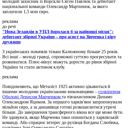
молодий захисник із Ворскли Євген Павлюк та дебютант
національної команди Олександр Мартинюк, за якого
заплатили 1,5 млн євро.
реклама
до речі
"Нова Зеландія в УПЛ боролася б за найвищі місця":
дебютант збірної України – про асист на Зінченка і віру
дружини
З українських новачків тільки Калюжному більше 25 років.
Всі інші – молоді гравці, спроможні суттєво прогресувати та
розвиватися. Плюс-мінус можуть дорости до рівня збірної
України та стати активом клубу.
реклама
Повідомляють, що Металіст 1925 активно цікавиться й
іншими молодими українськими виконавцями –
голкіпером
Оболоні Денисом Марченком
та півзахисником Динамо
Олександром Яциком. За першого харків'яни запропонували
мільйон євро, а за динамівця готові розкошелитися утричі
більше. До завершення трансферного вікна все ще може бути.
Не здивуюся, якщо Марченко таки опиниться у харківській
команді. Або спрацює інтерес до рухівця Богдана Слюбика,
голкіпера Зорі Олександра Сапутіна.