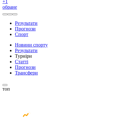
+
1
обране
Результати
Прогнози
Спорт
Новини спорту
Результати
Турніри
Статті
Прогнози
Трансфери
топ