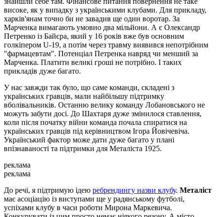
знайшли себе там. Фінансове питання повернення не таке
високе, як у випадку з українськими клубами. Для прикладу,
харків'янам точно би не завадив ще один воротар. За
Марченка вимагають умовно два мільйони. А є Олександр
Петренко із Байєра, який у 16 років вже був основним
голкіпером U-19, а потім через травму виявився непотрібним
"фармацевтам". Потенціал Петренка навряд чи менший за
Марченка. Платити великі гроші не потрібно. І таких
прикладів дуже багато.
У нас завжди так було, що саме команди, складені з
українських гравців, мали найбільшу підтримку
вболівальників. Останню велику команду Лобановського не
можуть забути досі. До Шахтаря дуже змінилося ставлення,
коли після початку війни команда почала спиратися на
українських гравців під керівництвом Ігора Йовічевіча.
Український фактор може дати дуже багато у плані
впізнаваності та підтримки для Металіста 1925.
реклама
реклама
До речі, я підтримую ідею
ребрендингу назви клубу
.
Металіст
має асоціацію із виступами ще у радянському футболі,
успіхами клубу в часи роботи Мирона Маркевича.
Конкурувати із цим просто немає ніякого резону. А місто