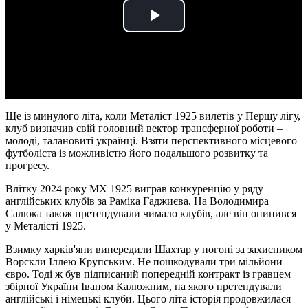
Play
Video
Ще із минулого літа, коли Металіст 1925 вилетів у Першу лігу,
клуб визначив свій головний вектор трансферної роботи –
молоді, талановиті українці. Взяти перспективного місцевого
футболіста із можливістю його подальшого розвитку та
прогресу.
Влітку 2024 року МХ 1925 виграв конкуренцію у ряду
англійських клубів за Раміка Гаджиєва. На Володимира
Салюка також претендували чимало клубів, але він опинився
у Металісті 1925.
Взимку харків'яни випередили Шахтар у погоні за захисником
Ворскли Іллею Крупським. Не пошкодували три мільйони
євро. Тоді ж був підписаний попередній контракт із гравцем
збірної України Іваном Калюжним, на якого претендували
англійські і німецькі клуби. Цього літа історія продовжилася –