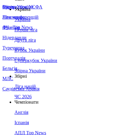
Збірна України
Італія
Суперкубок УЄФА
Україна
Німеччина
Ліга конференцій
Україна
Франція
ЛЧ - Top News
Перша ліга
Нідерланди
Друга ліга
Туреччина
Кубок України
Португалія
Суперкубок України
Бельгія
Збірна України
Збірні
МЛС
Ліга націй
Саудівська Аравія
ЧС 2026
Чемпіонати
Англія
Іспанія
АПЛ Top News