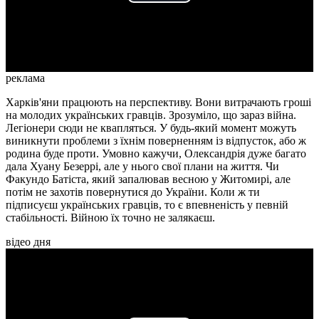
Play
Video
реклама
Харків'яни працюють на перспективу. Вони витрачають гроші
на молодих українських гравців. Зрозуміло, що зараз війна.
Легіонери сюди не квапляться. У будь-який момент можуть
виникнути проблеми з їхнім поверненням із відпусток, або ж
родина буде проти. Умовно кажучи, Олександрія дуже багато
дала Хуану Безеррі, але у нього свої плани на життя. Чи
Факундо Батіста, який запалював весною у Житомирі, але
потім не захотів повернутися до України. Коли ж ти
підписуєш українських гравців, то є впевненість у певній
стабільності. Війною їх точно не залякаєш.
відео дня