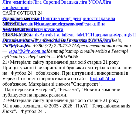
Ліга чемпіонів
Ліга Європи
Юнацька ліга УЄФА
Ліга
конференцій
САЙТ ФУТБОЛ 24
Редакція
Соціальні мережі
Прогнози
Політика конфіденційності
Правила
сайту
facebook
УКРАЇНА
Контакти
x
youtube
Правила коментування
instagram
telegram
viber
Редакційна
політика
Україна
ЧЕМПІОНАТИ
Перша ліга
Структура власності
Друга ліга
Німеччина
ЄВРОКУБКИ
Іспанія
Англія
Італія
Бельгія
МЛС
Нідерланди
Франція
П
Ліга чемпіонів
Онлайн-медіа «Футбол 24»
Ліга Європи
Юнацька ліга УЄФА
пл. Галицька, буд. 15, м. Львів,
Ліга
конференцій
79008
Телефон +380 (32) 229-77-77
Адреса електронної пошти
—
legal@24tv.com.ua
Ідентифікатор онлайн-медіа в Реєстрі
суб’єктів у сфері медіа — R40-06058
21+
Матеріали сайту призначені для осіб старше 21 року
При цитуванні і використанні будь-яких матеріалів посилання
на "Футбол 24" обов'язкове. При цитуванні і використанні в
мережі Інтернет гіперпосилання на сайт
football24.ua
обов'язкове. Матеріали зі знаком "Спецпроект",
"Партнерський матеріал", "Реклама", "Новини компаній"
публікуємо на правах реклами.
21+
Матеріали сайту призначені для осіб старше 21 року
Усi права захищенi. © 2005 -
2026
, ПрАТ "Телерадіокомпанія
Люкс". "Футбол 24".