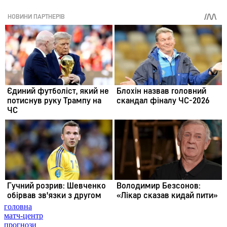
головна
матч-центр
прогнози