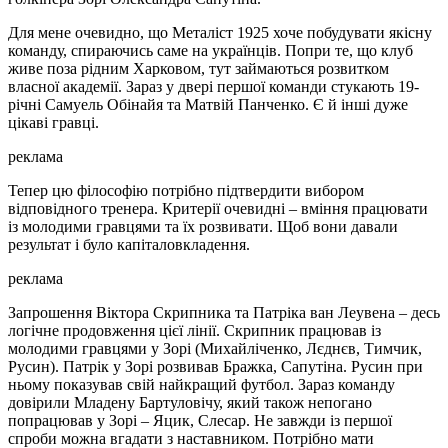
Для мене очевидно, що Металіст 1925 хоче побудувати якісну
команду, спираючись саме на українців. Попри те, що клуб
живе поза рідним Харковом, тут займаються розвитком
власної академії. Зараз у двері першої команди стукають 19-
річні Самуель Обінайя та Матвій Панченко. Є й інші дуже
цікаві гравці.
реклама
Тепер цю філософію потрібно підтвердити вибором
відповідного тренера. Критерії очевидні – вміння працювати
із молодими гравцями та їх розвивати. Щоб вони давали
результат і було капіталовкладення.
реклама
Запрошення Віктора Скрипника та Патріка ван Леувена – десь
логічне продовження цієї лінії. Скрипник працював із
молодими гравцями у Зорі (Михайліченко, Лєднєв, Тимчик,
Русин). Патрік у Зорі розвивав Бражка, Сапутіна. Русин при
ньому показував свій найкращий футбол. Зараз команду
довірили Младену Бартуловічу, який також непогано
попрацював у Зорі – Яцик, Слесар. Не завжди із першої
спроби можна вгадати з наставником. Потрібно мати