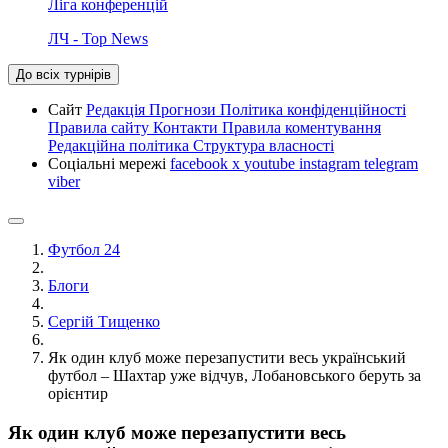
Ліга конференцій
ЛЧ - Top News
До всіх турнірів
Сайт
Редакція
Прогнози
Політика конфіденційності
Правила сайту
Контакти
Правила коментування
Редакційна політика
Структура власності
Соціальні мережі
facebook
x
youtube
instagram
telegram
viber
Футбол 24
Блоги
Сергій Тищенко
Як один клуб може перезапустити весь український
футбол – Шахтар уже відчув, Лобановського беруть за
орієнтир
Як один клуб може перезапустити весь