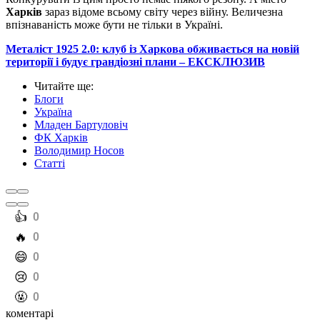
Харків
зараз відоме всьому світу через війну. Величезна
впізнаваність може бути не тільки в Україні.
Металіст 1925 2.0: клуб із Харкова обживається на новій
території і будує грандіозні плани – ЕКСКЛЮЗИВ
Читайте ще
:
Блоги
Україна
Младен Бартуловіч
ФК Харків
Володимир Носов
Статті
️👍
0
️🔥
0
️😄
0
️😢
0
️🤬
0
коментарі