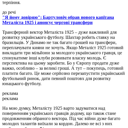
терпіння.
до речі
"Я йому довіряю": Бартуловіч обрав нового капітана
Металіста 1925 і анонсує чергові трансфери
Трансферний вектор Металіста 1925 – дуже важливий для
розвитку українського футболу. Шахтар робить ставку на
бразильців. У Динамо не так багато грошей на трансфери,
переплачувати кияни не хочуть. Якщо Металіст 1925 готовий
викладати три мільйони за молодого українського гравця, це
спонукатиме інші клуби розвивати власну молодь. Є
перспектива на цьому заробити. Бо у Європу продати дуже
важко, особливо – за великі гроші. А тут – покупець, готовий
платити багато. Це може серйозно перезапустити український
футбольний ринок, дати певний поштовх для розвитку
юнацького футболу.
реклама
реклама
На мою думку, Металісту 1925 варто задуматися над
поверненням українських гравців додому, що також стане
продовженням обраного вектора. Під час війни дуже багато
молодих талантів виїхали за кордон. Далеко не всі з них