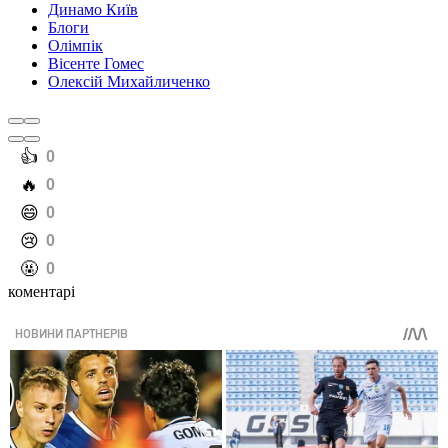
Динамо Київ
Блоги
Олімпік
Вісенте Гомес
Олексій Михайличенко
️👍
0
️🔥
0
️😄
0
️😢
0
️🤬
0
коментарі