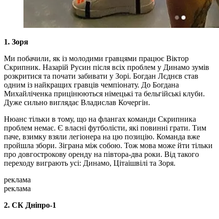
1. Зоря
Ми побачили, як із молодими гравцями працює Віктор
Скрипник. Назарій Русин після всіх проблем у Динамо зумів
розкритися та почати забивати у Зорі. Богдан Лєднєв став
одним із найкращих гравців чемпіонату. До Богдана
Михайліченка прицінюються німецькі та бельгійські клуби.
Дуже сильно виглядає Владислав Кочергін.
Нюанс тільки в тому, що на флангах команди Скрипника
проблем немає. Є власні футболісти, які повинні грати. Тим
паче, взимку взяли легіонера на цю позицію. Команда вже
пройшла збори. Зіграна між собою. Тож мова може йти тільки
про довгострокову оренду на півтора-два роки. Від такого
переходу виграють усі: Динамо, Цітаішвілі та Зоря.
реклама
реклама
2. СК Дніпро-1