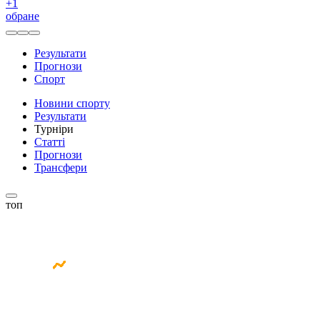
+
1
обране
Результати
Прогнози
Спорт
Новини спорту
Результати
Турніри
Статті
Прогнози
Трансфери
топ