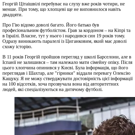
Георгій Цітаішвілі перебуває на слуху вже років чотири, не
менше. При тому, що хлопцеві ще не виповнилося навіть
двадцяти.
Про Гію відомо доволі багато. Його батько був
професіональним футболістом. Грав за кордоном – на Кіпрі та
в Ізраїлі. Власне, тут у нього і народився син 19 років тому.
Одразу виникають паралелі із Циганковим, який має доволі
схожу історію.
В 11 років Георгій пройшов перегляд у школі Барселони, але в
Іспанії не залишився – там належало мати сімейну опіку. Після
цього хлопчина опинився у Києві. Була інформація, що його
переглядав і Шахтар, але "гірники" віддали перевагу Олексію
Кащуку. Я не можу стверджувати достовірність цієї інформації
на 100 відсотків, хоча прозвучала вона від авторитетних
людей, які спеціалізуються на дитячому футболі.