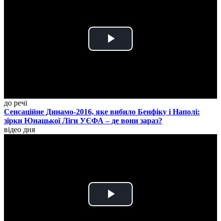
Play
Video
до речі
Сенсаційне Динамо-2016, яке вибило Бенфіку і Наполі:
зірки Юнацької Ліги УЄФА – де вони зараз?
відео дня
Play