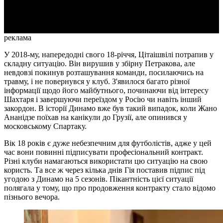
Video
реклама
У 2018-му, напередодні свого 18-річчя, Цітаішвілі потрапив у
складну ситуацію. Він вирушив у збірну Петракова, але
невдовзі покинув розташування команди, посилаючись на
травму, і не повернувся у клуб. З'явилося багато різної
інформації щодо його майбутнього, починаючи від інтересу
Шахтаря і завершуючи переїздом у Росію чи навіть інший
закордон. В історії Динамо вже був такий випадок, коли Жано
Ананідзе поїхав на канікули до Грузії, але опинився у
московському Спартаку.
Вік 18 років є дуже небезпечним для футболістів, адже у цей
час вони повинні підписувати професіональний контракт.
Різні клуби намагаються використати цю ситуацію на свою
користь. Та все ж через кілька днів Гія поставив підпис під
угодою з Динамо на 5 сезонів. Пікантність цієї ситуації
полягала у тому, що про продовження контракту стало відомо
пізнього вечора.