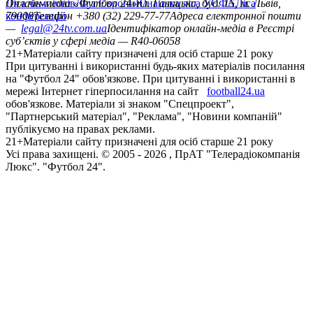
Ліга чемпіонів
Онлайн-медіа «Футбол 24»
Ліга Європи
Юнацька ліга УЄФА
пл. Галицька, буд. 15, м. Львів,
Ліга
конференцій
79008
Телефон +380 (32) 229-77-77
Адреса електронної пошти
—
legal@24tv.com.ua
Ідентифікатор онлайн-медіа в Реєстрі
суб’єктів у сфері медіа — R40-06058
21+
Матеріали сайту призначені для осіб старше 21 року
При цитуванні і використанні будь-яких матеріалів посилання
на "Футбол 24" обов'язкове. При цитуванні і використанні в
мережі Інтернет гіперпосилання на сайт
football24.ua
обов'язкове. Матеріали зі знаком "Спецпроект",
"Партнерський матеріал", "Реклама", "Новини компаній"
публікуємо на правах реклами.
21+
Матеріали сайту призначені для осіб старше 21 року
Усi права захищенi. © 2005 -
2026
, ПрАТ "Телерадіокомпанія
Люкс". "Футбол 24".