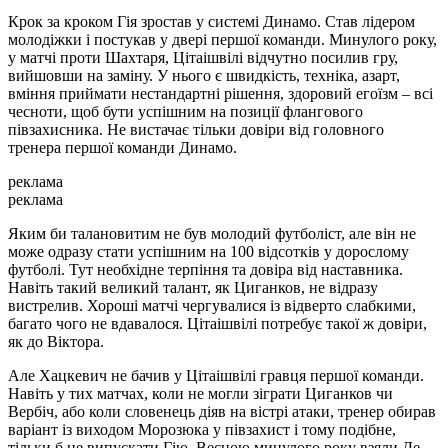
Крок за кроком Гія зростав у системі Динамо. Став лідером
молодіжки і постукав у двері першої команди. Минулого року,
у матчі проти Шахтаря, Цітаішвілі відчутно посилив гру,
вийшовши на заміну. У нього є швидкість, техніка, азарт,
вміння приймати нестандартні рішення, здоровий егоїзм – всі
чесноти, щоб бути успішним на позиції флангового
півзахисника. Не вистачає тільки довіри від головного
тренера першої команди Динамо.
реклама
реклама
Яким би талановитим не був молодий футболіст, але він не
може одразу стати успішним на 100 відсотків у дорослому
футболі. Тут необхідне терпіння та довіра від наставника.
Навіть такий великий талант, як Циганков, не відразу
вистрелив. Хороші матчі чергувалися із відверто слабкими,
багато чого не вдавалося. Цітаішвілі потребує такої ж довіри,
як до Віктора.
Але Хацкевич не бачив у Цітаішвілі гравця першої команди.
Навіть у тих матчах, коли не могли зіграти Циганков чи
Вербіч, або коли словенець діяв на вістрі атаки, тренер обирав
варіант із виходом Морозюка у півзахист і тому подібне,
тільки б не випускати Гію. Весною минулого року взяли Де