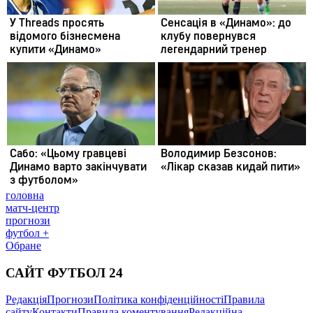
головна
матч-центр
прогнози
футбол +
Обране
САЙТ ФУТБОЛ 24
Редакція
Прогнози
Політика конфіденційності
Правила
сайту
Контакти
Правила коментування
Редакційна