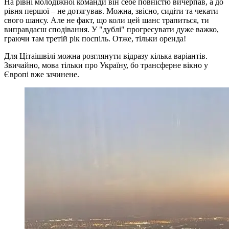
На рівні молодіжної команди він себе повністю вичерпав, а до
рівня першої – не дотягував. Можна, звісно, сидіти та чекати
свого шансу. Але не факт, що коли цей шанс трапиться, ти
виправдаєш сподівання. У "дублі" прогресувати дуже важко,
граючи там третій рік поспіль. Отже, тільки оренда!
Для Цітаішвілі можна розглянути відразу кілька варіантів.
Звичайно, мова тільки про Україну, бо трансферне вікно у
Європі вже зачинене.