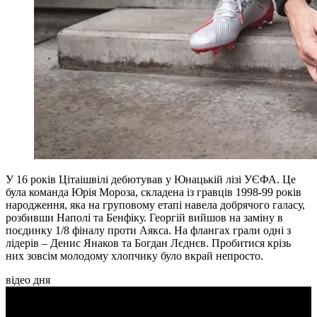
У 16 років Цітаішвілі дебютував у Юнацькій лізі УЄФА. Це
була команда Юрія Мороза, складена із гравців 1998-99 років
народження, яка на груповому етапі навела добрячого галасу,
розбивши Наполі та Бенфіку. Георгій вийшов на заміну в
поєдинку 1/8 фіналу проти Аякса. На флангах грали одні з
лідерів – Денис Янаков та Богдан Лєднєв. Пробитися крізь
них зовсім молодому хлопчику було вкрай непросто.
відео дня