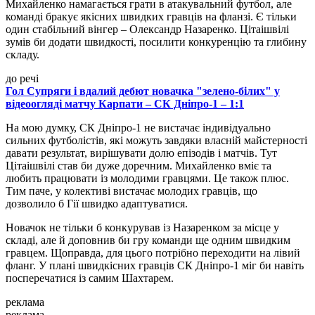
Михайленко намагається грати в атакувальний футбол, але
команді бракує якісних швидких гравців на фланзі. Є тільки
один стабільний вінгер – Олександр Назаренко. Цітаішвілі
зумів би додати швидкості, посилити конкуренцію та глибину
складу.
до речі
Гол Супряги і вдалий дебют новачка "зелено-білих" у
відеоогляді матчу Карпати – СК Дніпро-1 – 1:1
На мою думку, СК Дніпро-1 не вистачає індивідуально
сильних футболістів, які можуть завдяки власній майстерності
давати результат, вирішувати долю епізодів і матчів. Тут
Цітаішвілі став би дуже доречним. Михайленко вміє та
любить працювати із молодими гравцями. Це також плюс.
Тим паче, у колективі вистачає молодих гравців, що
дозволило б Гії швидко адаптуватися.
Новачок не тільки б конкурував із Назаренком за місце у
складі, але й доповнив би гру команди ще одним швидким
гравцем. Щоправда, для цього потрібно переходити на лівий
фланг. У плані швидкісних гравців СК Дніпро-1 міг би навіть
посперечатися із самим Шахтарем.
реклама
реклама