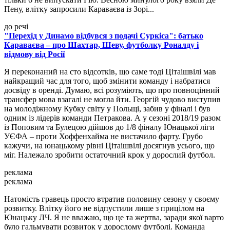
Пену, влітку запросили Караваєва із Зорі...
до речі
"Перехід у Динамо відбувся з подачі Суркіса": батько
Караваєва – про Шахтар, Шеву, футболку Роналду і
відмову від Росії
Я переконаний на сто відсотків, що саме тоді Цітаішвілі мав
найкращий час для того, щоб змінити команду і набратися
досвіду в оренді. Думаю, всі розуміють, що про повноцінний
трансфер мова взагалі не могла йти. Георгій чудово виступив
на молодіжному Кубку світу у Польщі, забив у фіналі і був
одним із лідерів команди Петракова. А у сезоні 2018/19 разом
із Поповим та Булецою дійшов до 1/8 фіналу Юнацької ліги
УЄФА – проти Хоффенхайма не вистачило фарту. Грубо
кажучи, на юнацькому рівні Цітаішвілі досягнув усього, що
міг. Належало зробити остаточний крок у дорослий футбол.
реклама
реклама
Натомість гравець просто втратив половину сезону у своєму
розвитку. Влітку його не відпустили лише з прицілом на
Юнацьку ЛЧ. Я не вважаю, що це та жертва, заради якої варто
було гальмувати розвиток у дорослому футболі. Команда