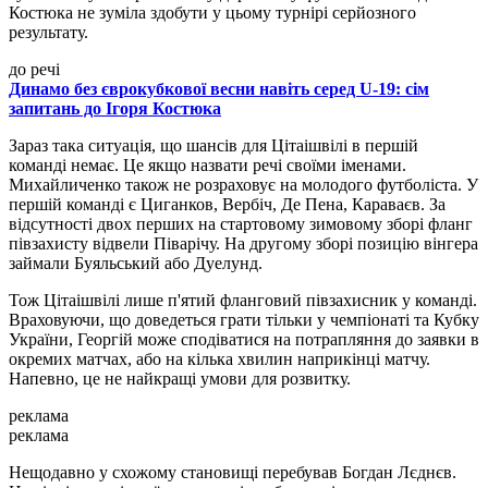
Костюка не зуміла здобути у цьому турнірі серйозного
результату.
до речі
Динамо без єврокубкової весни навіть серед U-19: сім
запитань до Ігоря Костюка
Зараз така ситуація, що шансів для Цітаішвілі в першій
команді немає. Це якщо назвати речі своїми іменами.
Михайличенко також не розраховує на молодого футболіста. У
першій команді є Циганков, Вербіч, Де Пена, Караваєв. За
відсутності двох перших на стартовому зимовому зборі фланг
півзахисту відвели Піварічу. На другому зборі позицію вінгера
займали Буяльський або Дуелунд.
Тож Цітаішвілі лише п'ятий фланговий півзахисник у команді.
Враховуючи, що доведеться грати тільки у чемпіонаті та Кубку
України, Георгій може сподіватися на потрапляння до заявки в
окремих матчах, або на кілька хвилин наприкінці матчу.
Напевно, це не найкращі умови для розвитку.
реклама
реклама
Нещодавно у схожому становищі перебував Богдан Лєднєв.