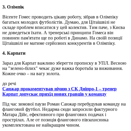
3. Олімпік
Вісенте Гомес проводить цікаву роботу, зібрав в Олімпіку
багатьох молодих футболістів. Думаю, для Цітаішвілі не
складе проблем вписатися у цей колектив. Тим паче, з Києва
не доведеться їхати. А тренерські принципи Гомеса він
повинен пам'ятати ще по роботі в Динамо. На своїй позиції
Цітаішвілі не матиме серйозних конкурентів в Олімпіку.
4. Карпати
Зараз для Карпат важливо зберегти прописку в УПЛ. Весною
на "зелено-білих" чекає дуже важка боротьба за виживання.
Кожне очко – на вагу золота.
до речі
Санжар прокоментував нічию з СК Дніпро-1 – тренер
Карпат допускає прихід нових гравців у команду
Під час зимової паузи Роман Санжар перебудував команду на
фланговий футбол. Недарма сюди запросили фактурного
Матара Дійє, ефективного при флангових подачах і
прострілах. Але от позиція флангового півзахисника
укомплектована не найкращим чином.