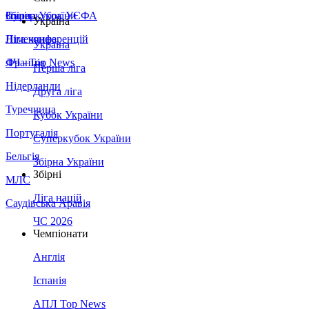
Збірна України
Італія
Суперкубок УЄФА
Україна
Німеччина
Ліга конференцій
Україна
Франція
ЛЧ - Top News
Перша ліга
Нідерланди
Друга ліга
Туреччина
Кубок України
Португалія
Суперкубок України
Бельгія
Збірна України
Збірні
МЛС
Ліга націй
Саудівська Аравія
ЧС 2026
Чемпіонати
Англія
Іспанія
АПЛ Top News