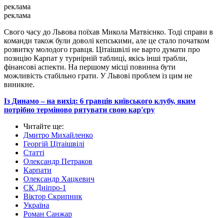
реклама
реклама
Свого часу до Львова поїхав Микола Матвієнко. Тоді справи в
команди також були доволі кепськими, але це стало початком
розвитку молодого гравця. Цітаішвілі не варто думати про
позицію Карпат у турнірній таблиці, якісь інші трабли,
фінансові аспекти. На першому місці повинна бути
можливість стабільно грати. У Львові проблем із цим не
виникне.
Із Динамо – на вихід: 6 гравців київського клубу, яким
потрібно терміново рятувати свою кар'єру
Читайте ще
:
Дмитро Михайленко
Георгій Цітаішвілі
Статті
Олександр Петраков
Карпати
Олександр Хацкевич
СК Дніпро-1
Віктор Скрипник
Україна
Роман Санжар