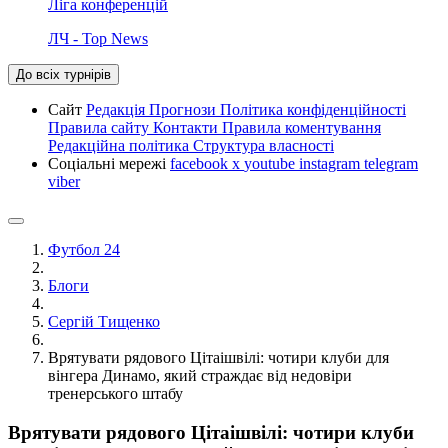
Ліга конференцій
ЛЧ - Top News
До всіх турнірів
Сайт
Редакція
Прогнози
Політика конфіденційності
Правила сайту
Контакти
Правила коментування
Редакційна політика
Структура власності
Соціальні мережі
facebook
x
youtube
instagram
telegram
viber
Футбол 24
Блоги
Сергій Тищенко
Врятувати рядового Цітаішвілі: чотири клуби для
вінгера Динамо, який страждає від недовіри
тренерського штабу
Врятувати рядового Цітаішвілі: чотири клуби