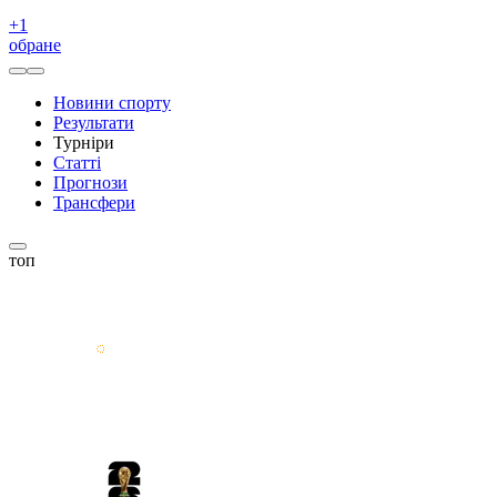
+
1
обране
Новини спорту
Результати
Турніри
Статті
Прогнози
Трансфери
топ