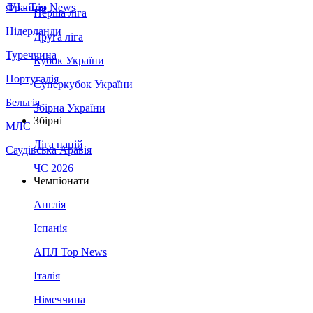
Франція
ЛЧ - Top News
Перша ліга
Нідерланди
Друга ліга
Туреччина
Кубок України
Португалія
Суперкубок України
Бельгія
Збірна України
Збірні
МЛС
Ліга націй
Саудівська Аравія
ЧС 2026
Чемпіонати
Англія
Іспанія
АПЛ Top News
Італія
Німеччина