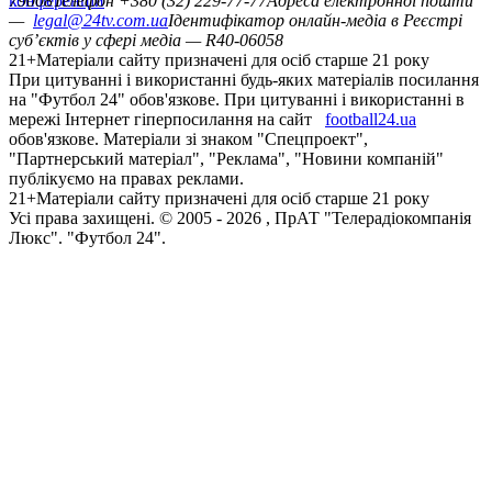
конференцій
79008
Телефон +380 (32) 229-77-77
Адреса електронної пошти
—
legal@24tv.com.ua
Ідентифікатор онлайн-медіа в Реєстрі
суб’єктів у сфері медіа — R40-06058
21+
Матеріали сайту призначені для осіб старше 21 року
При цитуванні і використанні будь-яких матеріалів посилання
на "Футбол 24" обов'язкове. При цитуванні і використанні в
мережі Інтернет гіперпосилання на сайт
football24.ua
обов'язкове. Матеріали зі знаком "Спецпроект",
"Партнерський матеріал", "Реклама", "Новини компаній"
публікуємо на правах реклами.
21+
Матеріали сайту призначені для осіб старше 21 року
Усi права захищенi. © 2005 -
2026
, ПрАТ "Телерадіокомпанія
Люкс". "Футбол 24".