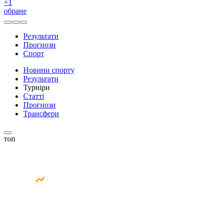
+
1
обране
Результати
Прогнози
Спорт
Новини спорту
Результати
Турніри
Статті
Прогнози
Трансфери
топ