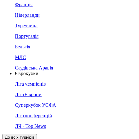
Франція
Нідерланди
Туреччина
Португалія
Бельгія
МЛС
Саудівська Аравія
Єврокубки
Ліга чемпіонів
Ліга Європи
Суперкубок УЄФА
Ліга конференцій
ЛЧ - Top News
До всіх турнірів