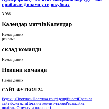
прибивав Динамо у єврокубках
3 986
Календар матчів
Календар
Немає даних
реклама
склад команди
Немає даних
Новини команди
Немає даних
САЙТ ФУТБОЛ 24
Редакція
Прогнози
Політика конфіденційності
Правила
сайту
Контакти
Правила коментування
Редакційна
політика
Структура власності