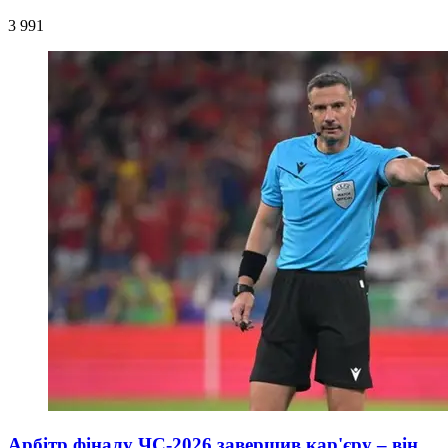
3 991
Арбітр фіналу ЧС-2026 завершив кар'єру – він