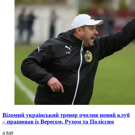
Відомий український тренер очолив новий клуб
– працював із Вересом, Рухом та Поліссям
4 849