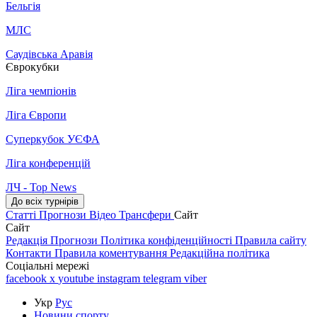
Бельгія
МЛС
Саудівська Аравія
Єврокубки
Ліга чемпіонів
Ліга Європи
Суперкубок УЄФА
Ліга конференцій
ЛЧ - Top News
До всіх турнірів
Статті
Прогнози
Відео
Трансфери
Сайт
Сайт
Редакція
Прогнози
Політика конфіденційності
Правила сайту
Контакти
Правила коментування
Редакційна політика
Соціальні мережі
facebook
x
youtube
instagram
telegram
viber
Укр
Рус
Новини спорту