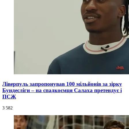
Ліверпуль запропонував 100 мільйонів за зірку
Бундесліги – на спадкоємця Салаха претендує і
ПСЖ
3 582