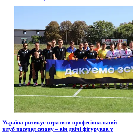
Україна ризикує втратити професіональний
клуб посеред сезону – він двічі фігурував у