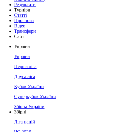
Результати
Турніри
Статті
Прогнози
Відео
Трансфери
Сайт
Україна
Україна
Перша ліга
Друга ліга
Кубок України
Суперкубок України
Збірна України
Збірні
Ліга націй
ЧС 2026