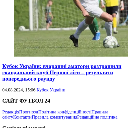
Кубок України: вчорашні аматори розтрощили
скандальний клуб Першої ліги – результати
попереднього раунду
04.08.2024, 15:06
Кубок України
САЙТ ФУТБОЛ 24
Редакція
Прогнози
Політика конфіденційності
Правила
сайту
Контакти
Правила коментування
Редакційна політика