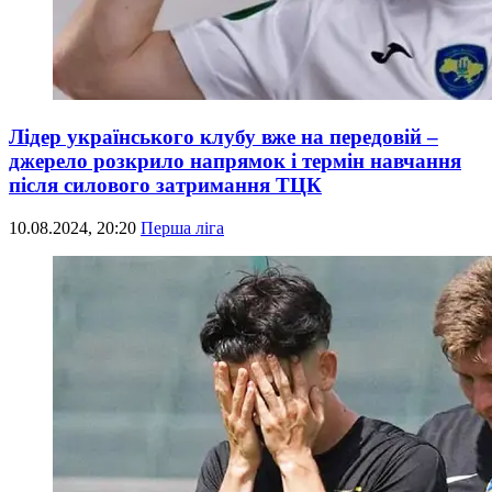
Лідер українського клубу вже на передовій –
джерело розкрило напрямок і термін навчання
після силового затримання ТЦК
10.08.2024, 20:20
Перша ліга