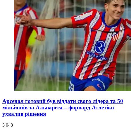
Арсенал готовий був віддати свого лідера та 50
мільйонів за Альвареса – форвард Атлетіко
ухвалив рішення
3 048