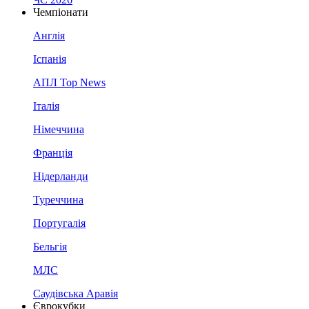
Чемпіонати
Англія
Іспанія
АПЛ Top News
Італія
Німеччина
Франція
Нідерланди
Туреччина
Португалія
Бельгія
МЛС
Саудівська Аравія
Єврокубки