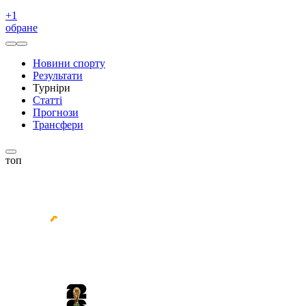
+
1
обране
Новини спорту
Результати
Турніри
Статті
Прогнози
Трансфери
топ