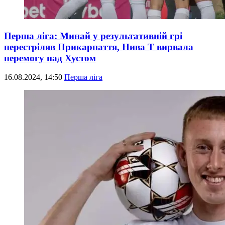
Перша ліга: Минай у результативній грі
перестріляв Прикарпаття, Нива Т вирвала
перемогу над Хустом
16.08.2024, 14:50
Перша ліга