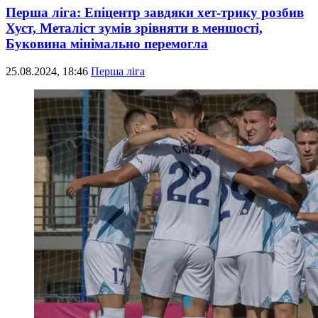
Перша ліга: Епіцентр завдяки хет-трику розбив
Хуст, Металіст зумів зрівняти в меншості,
Буковина мінімально перемогла
25.08.2024, 18:46
Перша ліга