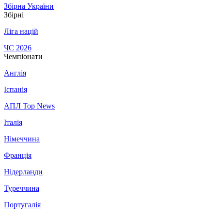
Збірна України
Збірні
Ліга націй
ЧС 2026
Чемпіонати
Англія
Іспанія
АПЛ Top News
Італія
Німеччина
Франція
Нідерланди
Туреччина
Португалія