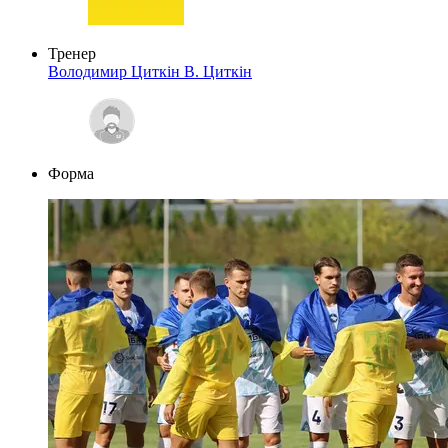
Тренер
Володимир Циткін
В. Циткін
Форма