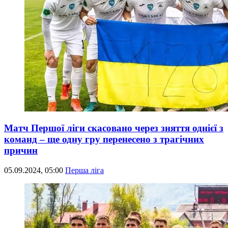
Матч Першої ліги скасовано через зняття однієї з
команд – ще одну гру перенесено з трагічних
причин
05.09.2024, 05:00
Перша ліга