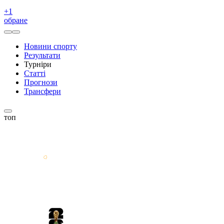
+
1
обране
Новини спорту
Результати
Турніри
Статті
Прогнози
Трансфери
топ