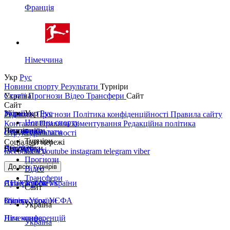
Франція
Німеччина
Укр
Рус
Новини спорту
Результати
Турніри
Україна
Статті
Прогнози
Відео
Трансфери
Сайт
Сайт
Україна
Збірні
Укр
Рус
Редакція
Прогнози
Політика конфіденційності
Правила сайту
Новини спорту
Контакти
Правила коментування
Редакційна політика
Перша ліга
Ліга націй
Чемпіонати
Результати
Структура власності
Турніри
Соціальні мережі
Друга ліга
ЧС 2026
Англія
Єврокубки
Статті
facebook
x
youtube
instagram
telegram
viber
Прогнози
Кубок України
Іспанія
Ліга чемпіонів
До всіх турнірів
Відео
Трансфери
Суперкубок України
АПЛ Top News
Ліга Європи
Сайт
Збірна України
Італія
Суперкубок УЄФА
Україна
Німеччина
Ліга конференцій
Україна