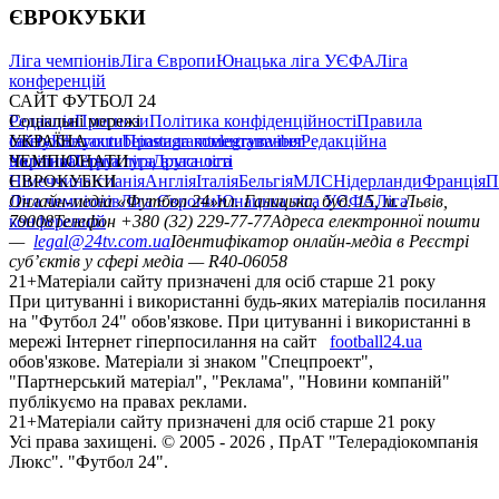
ЄВРОКУБКИ
Ліга чемпіонів
Ліга Європи
Юнацька ліга УЄФА
Ліга
конференцій
САЙТ ФУТБОЛ 24
Редакція
Соціальні мережі
Прогнози
Політика конфіденційності
Правила
сайту
facebook
УКРАЇНА
Контакти
x
youtube
Правила коментування
instagram
telegram
viber
Редакційна
політика
Україна
ЧЕМПІОНАТИ
Перша ліга
Структура власності
Друга ліга
Німеччина
ЄВРОКУБКИ
Іспанія
Англія
Італія
Бельгія
МЛС
Нідерланди
Франція
П
Ліга чемпіонів
Онлайн-медіа «Футбол 24»
Ліга Європи
Юнацька ліга УЄФА
пл. Галицька, буд. 15, м. Львів,
Ліга
конференцій
79008
Телефон +380 (32) 229-77-77
Адреса електронної пошти
—
legal@24tv.com.ua
Ідентифікатор онлайн-медіа в Реєстрі
суб’єктів у сфері медіа — R40-06058
21+
Матеріали сайту призначені для осіб старше 21 року
При цитуванні і використанні будь-яких матеріалів посилання
на "Футбол 24" обов'язкове. При цитуванні і використанні в
мережі Інтернет гіперпосилання на сайт
football24.ua
обов'язкове. Матеріали зі знаком "Спецпроект",
"Партнерський матеріал", "Реклама", "Новини компаній"
публікуємо на правах реклами.
21+
Матеріали сайту призначені для осіб старше 21 року
Усi права захищенi. © 2005 -
2026
, ПрАТ "Телерадіокомпанія
Люкс". "Футбол 24".