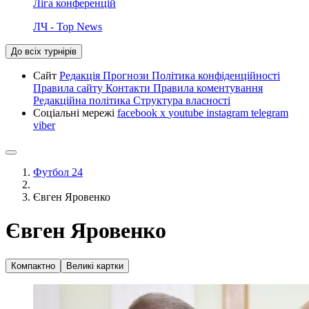
Ліга конференцій
ЛЧ - Top News
До всіх турнірів
Сайт
Редакція
Прогнози
Політика конфіденційності
Правила сайту
Контакти
Правила коментування
Редакційна політика
Структура власності
Соціальні мережі
facebook
x
youtube
instagram
telegram
viber
Футбол 24
Євген Яровенко
Євген Яровенко
Компактно
Великі картки