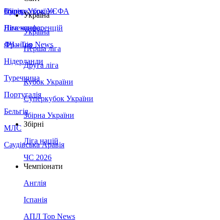
Збірна України
Італія
Суперкубок УЄФА
Україна
Німеччина
Ліга конференцій
Україна
Франція
ЛЧ - Top News
Перша ліга
Нідерланди
Друга ліга
Туреччина
Кубок України
Португалія
Суперкубок України
Бельгія
Збірна України
Збірні
МЛС
Ліга націй
Саудівська Аравія
ЧС 2026
Чемпіонати
Англія
Іспанія
АПЛ Top News