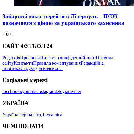
Забарний може перейти в Ліверпуль – ПСЖ
визначився з ціною за українського захисника
3 001
САЙТ ФУТБОЛ 24
Редакція
Прогнози
Політика конфіденційності
Правила
сайту
Контакти
Правила коментування
Редакційна
політика
Структура власності
Соціальні мережі
facebook
x
youtube
instagram
telegram
viber
УКРАЇНА
Україна
Перша ліга
Друга ліга
ЧЕМПІОНАТИ