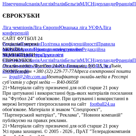
Німеччина
Іспанія
Англія
Італія
Бельгія
МЛС
Нідерланди
Франція
П
ЄВРОКУБКИ
Ліга чемпіонів
Ліга Європи
Юнацька ліга УЄФА
Ліга
конференцій
САЙТ ФУТБОЛ 24
Редакція
Соціальні мережі
Прогнози
Політика конфіденційності
Правила
сайту
facebook
УКРАЇНА
Контакти
x
youtube
Правила коментування
instagram
telegram
viber
Редакційна
політика
Україна
ЧЕМПІОНАТИ
Перша ліга
Структура власності
Друга ліга
Німеччина
ЄВРОКУБКИ
Іспанія
Англія
Італія
Бельгія
МЛС
Нідерланди
Франція
П
Ліга чемпіонів
Онлайн-медіа «Футбол 24»
Ліга Європи
Юнацька ліга УЄФА
пл. Галицька, буд. 15, м. Львів,
Ліга
конференцій
79008
Телефон +380 (32) 229-77-77
Адреса електронної пошти
—
legal@24tv.com.ua
Ідентифікатор онлайн-медіа в Реєстрі
суб’єктів у сфері медіа — R40-06058
21+
Матеріали сайту призначені для осіб старше 21 року
При цитуванні і використанні будь-яких матеріалів посилання
на "Футбол 24" обов'язкове. При цитуванні і використанні в
мережі Інтернет гіперпосилання на сайт
football24.ua
обов'язкове. Матеріали зі знаком "Спецпроект",
"Партнерський матеріал", "Реклама", "Новини компаній"
публікуємо на правах реклами.
21+
Матеріали сайту призначені для осіб старше 21 року
Усi права захищенi. © 2005 -
2026
, ПрАТ "Телерадіокомпанія