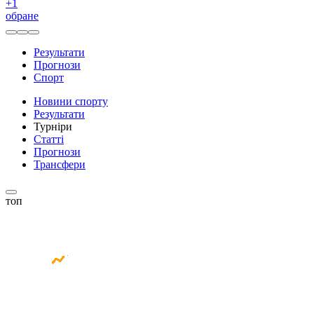
+
1
обране
Результати
Прогнози
Спорт
Новини спорту
Результати
Турніри
Статті
Прогнози
Трансфери
топ