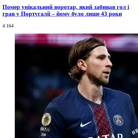
Помер унікальний воротар, який забивав гол і
грав у Португалії – йому було лише 43 роки
4 164