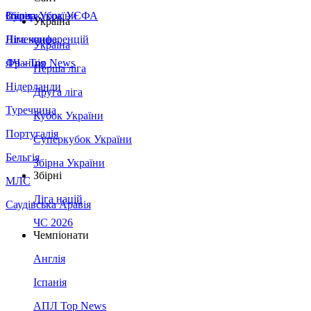
Збірна України
Італія
Суперкубок УЄФА
Україна
Німеччина
Ліга конференцій
Україна
Франція
ЛЧ - Top News
Перша ліга
Нідерланди
Друга ліга
Туреччина
Кубок України
Португалія
Суперкубок України
Бельгія
Збірна України
Збірні
МЛС
Ліга націй
Саудівська Аравія
ЧС 2026
Чемпіонати
Англія
Іспанія
АПЛ Top News