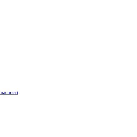
ласності