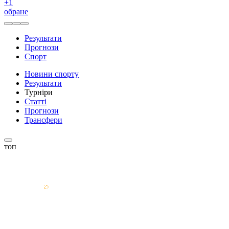
+
1
обране
Результати
Прогнози
Спорт
Новини спорту
Результати
Турніри
Статті
Прогнози
Трансфери
топ