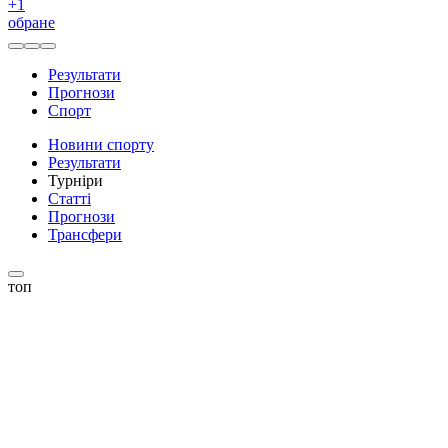
+
1
обране
Результати
Прогнози
Спорт
Новини спорту
Результати
Турніри
Статті
Прогнози
Трансфери
топ