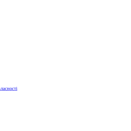
ласності