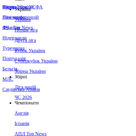
Збірна України
Італія
Суперкубок УЄФА
Україна
Німеччина
Ліга конференцій
Україна
Франція
ЛЧ - Top News
Перша ліга
Нідерланди
Друга ліга
Туреччина
Кубок України
Португалія
Суперкубок України
Бельгія
Збірна України
Збірні
МЛС
Ліга націй
Саудівська Аравія
ЧС 2026
Чемпіонати
Англія
Іспанія
АПЛ Top News