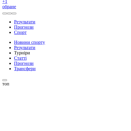
+
1
обране
Результати
Прогнози
Спорт
Новини спорту
Результати
Турніри
Статті
Прогнози
Трансфери
топ