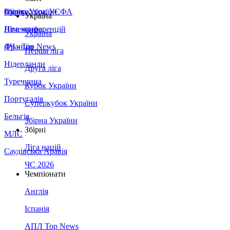
Збірна України
Італія
Суперкубок УЄФА
Україна
Німеччина
Ліга конференцій
Україна
Франція
ЛЧ - Top News
Перша ліга
Нідерланди
Друга ліга
Туреччина
Кубок України
Португалія
Суперкубок України
Бельгія
Збірна України
Збірні
МЛС
Ліга націй
Саудівська Аравія
ЧС 2026
Чемпіонати
Англія
Іспанія
АПЛ Top News