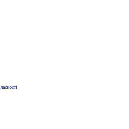
ласності