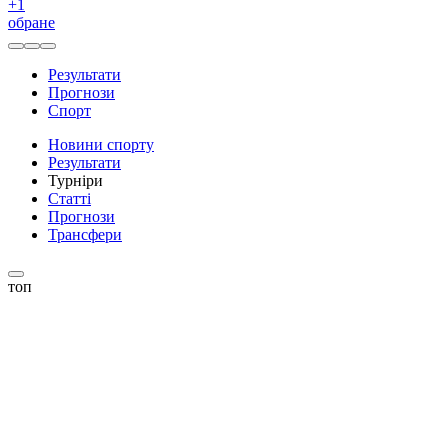
+
1
обране
Результати
Прогнози
Спорт
Новини спорту
Результати
Турніри
Статті
Прогнози
Трансфери
топ