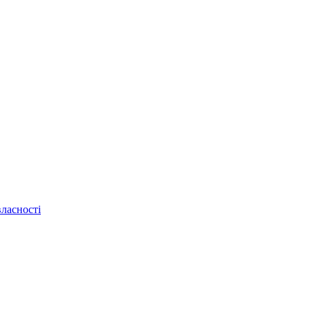
ласності