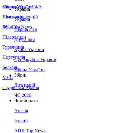
Збірна України
Італія
Суперкубок УЄФА
Україна
Німеччина
Ліга конференцій
Україна
Франція
ЛЧ - Top News
Перша ліга
Нідерланди
Друга ліга
Туреччина
Кубок України
Португалія
Суперкубок України
Бельгія
Збірна України
Збірні
МЛС
Ліга націй
Саудівська Аравія
ЧС 2026
Чемпіонати
Англія
Іспанія
АПЛ Top News