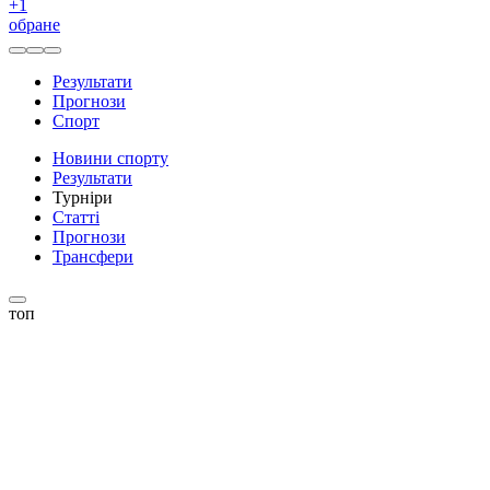
+
1
обране
Результати
Прогнози
Спорт
Новини спорту
Результати
Турніри
Статті
Прогнози
Трансфери
топ