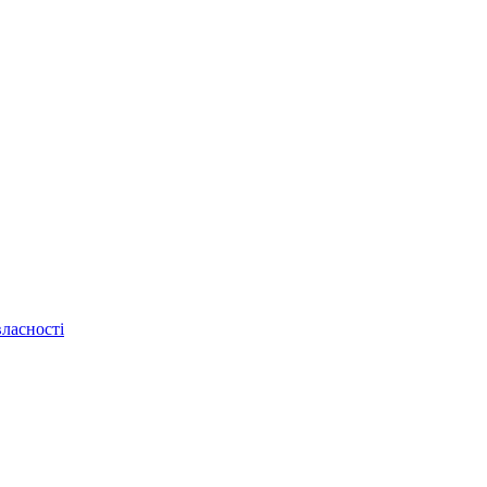
ласності