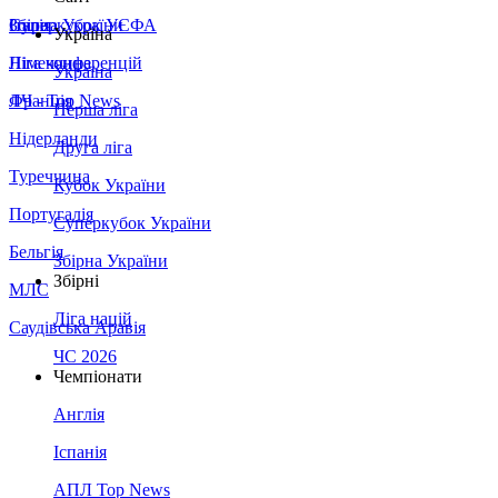
Збірна України
Італія
Суперкубок УЄФА
Україна
Німеччина
Ліга конференцій
Україна
Франція
ЛЧ - Top News
Перша ліга
Нідерланди
Друга ліга
Туреччина
Кубок України
Португалія
Суперкубок України
Бельгія
Збірна України
Збірні
МЛС
Ліга націй
Саудівська Аравія
ЧС 2026
Чемпіонати
Англія
Іспанія
АПЛ Top News