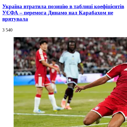
Україна втратила позицію в таблиці коефіцієнтів
УЄФА – перемога Динамо над Карабахом не
врятувала
3 540