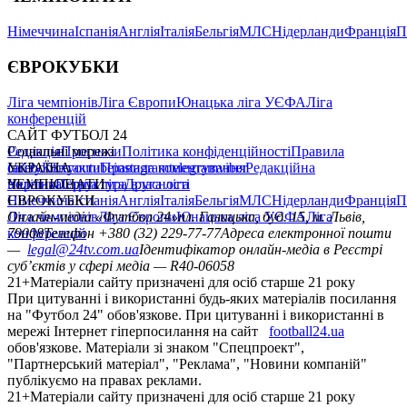
Німеччина
Іспанія
Англія
Італія
Бельгія
МЛС
Нідерланди
Франція
П
ЄВРОКУБКИ
Ліга чемпіонів
Ліга Європи
Юнацька ліга УЄФА
Ліга
конференцій
САЙТ ФУТБОЛ 24
Редакція
Соціальні мережі
Прогнози
Політика конфіденційності
Правила
сайту
facebook
УКРАЇНА
Контакти
x
youtube
Правила коментування
instagram
telegram
viber
Редакційна
політика
Україна
ЧЕМПІОНАТИ
Перша ліга
Структура власності
Друга ліга
Німеччина
ЄВРОКУБКИ
Іспанія
Англія
Італія
Бельгія
МЛС
Нідерланди
Франція
П
Ліга чемпіонів
Онлайн-медіа «Футбол 24»
Ліга Європи
Юнацька ліга УЄФА
пл. Галицька, буд. 15, м. Львів,
Ліга
конференцій
79008
Телефон +380 (32) 229-77-77
Адреса електронної пошти
—
legal@24tv.com.ua
Ідентифікатор онлайн-медіа в Реєстрі
суб’єктів у сфері медіа — R40-06058
21+
Матеріали сайту призначені для осіб старше 21 року
При цитуванні і використанні будь-яких матеріалів посилання
на "Футбол 24" обов'язкове. При цитуванні і використанні в
мережі Інтернет гіперпосилання на сайт
football24.ua
обов'язкове. Матеріали зі знаком "Спецпроект",
"Партнерський матеріал", "Реклама", "Новини компаній"
публікуємо на правах реклами.
21+
Матеріали сайту призначені для осіб старше 21 року