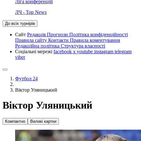
Ліга конференцій
ЛЧ - Top News
До всіх турнірів
Сайт
Редакція
Прогнози
Політика конфіденційності
Правила сайту
Контакти
Правила коментування
Редакційна політика
Структура власності
Соціальні мережі
facebook
x
youtube
instagram
telegram
viber
Футбол 24
Віктор Уляницький
Віктор Уляницький
Компактно
Великі картки