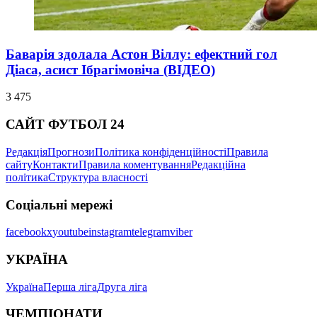
Баварія здолала Астон Віллу: ефектний гол
Діаса, асист Ібрагімовіча (ВІДЕО)
3 475
САЙТ ФУТБОЛ 24
Редакція
Прогнози
Політика конфіденційності
Правила
сайту
Контакти
Правила коментування
Редакційна
політика
Структура власності
Соціальні мережі
facebook
x
youtube
instagram
telegram
viber
УКРАЇНА
Україна
Перша ліга
Друга ліга
ЧЕМПІОНАТИ