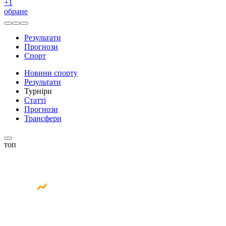
+
1
обране
Результати
Прогнози
Спорт
Новини спорту
Результати
Турніри
Статті
Прогнози
Трансфери
топ