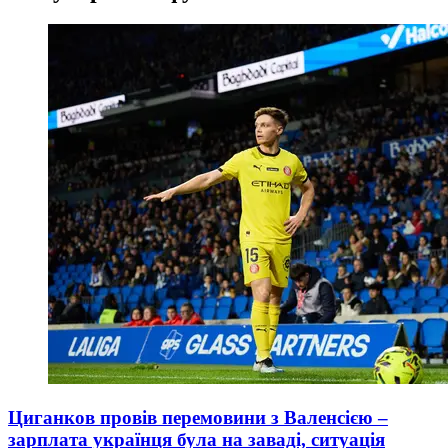
Циганков провів перемовини з Валенсією –
зарплата українця була на заваді, ситуація