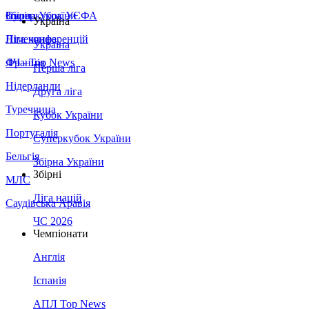
Збірна України
Італія
Суперкубок УЄФА
Україна
Німеччина
Ліга конференцій
Україна
Франція
ЛЧ - Top News
Перша ліга
Нідерланди
Друга ліга
Туреччина
Кубок України
Португалія
Суперкубок України
Бельгія
Збірна України
Збірні
МЛС
Ліга націй
Саудівська Аравія
ЧС 2026
Чемпіонати
Англія
Іспанія
АПЛ Top News