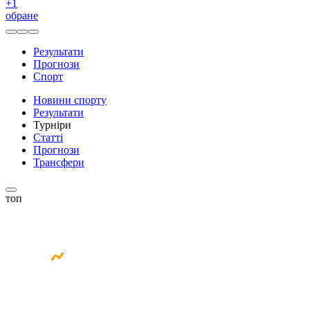
+
1
обране
Результати
Прогнози
Спорт
Новини спорту
Результати
Турніри
Статті
Прогнози
Трансфери
топ