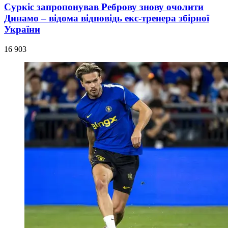
Суркіс запропонував Реброву знову очолити
Динамо – відома відповідь екс-тренера збірної
України
16 903