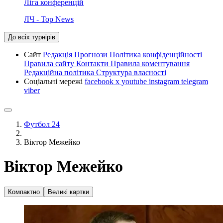
Ліга конференцій
ЛЧ - Top News
До всіх турнірів
Сайт
Редакція
Прогнози
Політика конфіденційності
Правила сайту
Контакти
Правила коментування
Редакційна політика
Структура власності
Соціальні мережі
facebook
x
youtube
instagram
telegram
viber
Футбол 24
Віктор Межейко
Віктор Межейко
Компактно
Великі картки