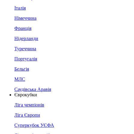
Італія
Німеччина
Франція
Нідерланди
Туреччина
Португалія
Бельгія
МЛС
Саудівська Аравія
Єврокубки
Ліга чемпіонів
Ліга Європи
Суперкубок УЄФА