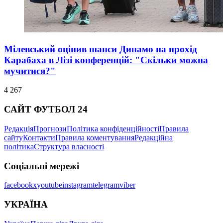
Мілевський оцінив шанси Динамо на прохід
Карабаха в Лізі конференцій: "Скільки можна
мучитися?"
4 267
САЙТ ФУТБОЛ 24
Редакція
Прогнози
Політика конфіденційності
Правила
сайту
Контакти
Правила коментування
Редакційна
політика
Структура власності
Соціальні мережі
facebook
x
youtube
instagram
telegram
viber
УКРАЇНА