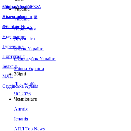
Збірна України
Італія
Суперкубок УЄФА
Україна
Німеччина
Ліга конференцій
Україна
Франція
ЛЧ - Top News
Перша ліга
Нідерланди
Друга ліга
Туреччина
Кубок України
Португалія
Суперкубок України
Бельгія
Збірна України
Збірні
МЛС
Ліга націй
Саудівська Аравія
ЧС 2026
Чемпіонати
Англія
Іспанія
АПЛ Top News