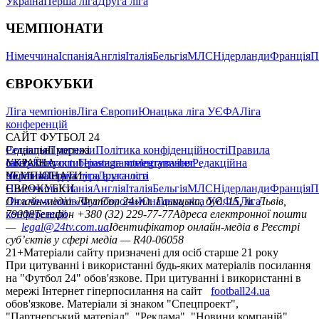
Україна
Перша ліга
Друга ліга
ЧЕМПІОНАТИ
Німеччина
Іспанія
Англія
Італія
Бельгія
МЛС
Нідерланди
Франція
П
ЄВРОКУБКИ
Ліга чемпіонів
Ліга Європи
Юнацька ліга УЄФА
Ліга
конференцій
САЙТ ФУТБОЛ 24
Редакція
Соціальні мережі
Прогнози
Політика конфіденційності
Правила
сайту
facebook
УКРАЇНА
Контакти
x
youtube
Правила коментування
instagram
telegram
viber
Редакційна
політика
Україна
ЧЕМПІОНАТИ
Перша ліга
Структура власності
Друга ліга
Німеччина
ЄВРОКУБКИ
Іспанія
Англія
Італія
Бельгія
МЛС
Нідерланди
Франція
П
Ліга чемпіонів
Онлайн-медіа «Футбол 24»
Ліга Європи
Юнацька ліга УЄФА
пл. Галицька, буд. 15, м. Львів,
Ліга
конференцій
79008
Телефон +380 (32) 229-77-77
Адреса електронної пошти
—
legal@24tv.com.ua
Ідентифікатор онлайн-медіа в Реєстрі
суб’єктів у сфері медіа — R40-06058
21+
Матеріали сайту призначені для осіб старше 21 року
При цитуванні і використанні будь-яких матеріалів посилання
на "Футбол 24" обов'язкове. При цитуванні і використанні в
мережі Інтернет гіперпосилання на сайт
football24.ua
обов'язкове. Матеріали зі знаком "Спецпроект",
"Партнерський матеріал", "Реклама", "Новини компаній"