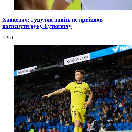
Хацкевич: Гуцуляк навіть не прийшов
потиснути руку Буткевичу
5 369