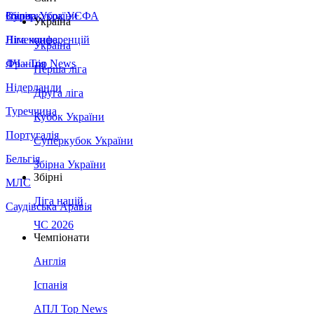
Збірна України
Італія
Суперкубок УЄФА
Україна
Німеччина
Ліга конференцій
Україна
Франція
ЛЧ - Top News
Перша ліга
Нідерланди
Друга ліга
Туреччина
Кубок України
Португалія
Суперкубок України
Бельгія
Збірна України
Збірні
МЛС
Ліга націй
Саудівська Аравія
ЧС 2026
Чемпіонати
Англія
Іспанія
АПЛ Top News