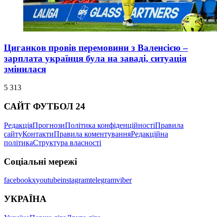
Циганков провів перемовини з Валенсією –
зарплата українця була на заваді, ситуація
змінилася
5 313
САЙТ ФУТБОЛ 24
Редакція
Прогнози
Політика конфіденційності
Правила
сайту
Контакти
Правила коментування
Редакційна
політика
Структура власності
Соціальні мережі
facebook
x
youtube
instagram
telegram
viber
УКРАЇНА