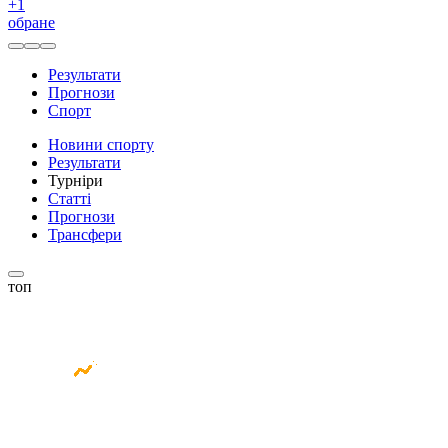
+
1
обране
Результати
Прогнози
Спорт
Новини спорту
Результати
Турніри
Статті
Прогнози
Трансфери
топ