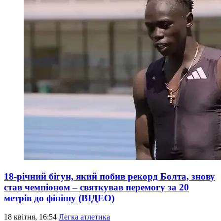
18-річний бігун, який побив рекорд Болта, знову
став чемпіоном – святкував перемогу за 20
метрів до фінішу (ВІДЕО)
18 квітня, 16:54
Легка атлетика