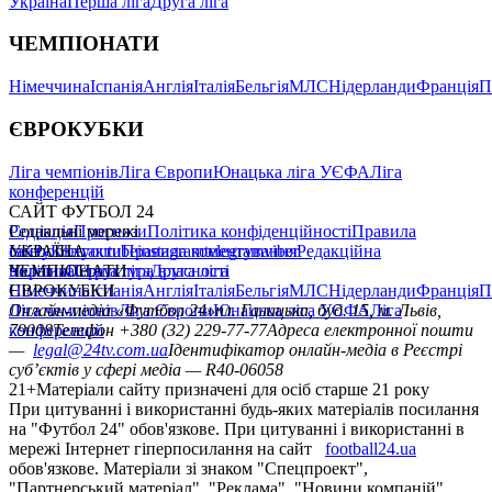
Україна
Перша ліга
Друга ліга
ЧЕМПІОНАТИ
Німеччина
Іспанія
Англія
Італія
Бельгія
МЛС
Нідерланди
Франція
П
ЄВРОКУБКИ
Ліга чемпіонів
Ліга Європи
Юнацька ліга УЄФА
Ліга
конференцій
САЙТ ФУТБОЛ 24
Редакція
Соціальні мережі
Прогнози
Політика конфіденційності
Правила
сайту
facebook
УКРАЇНА
Контакти
x
youtube
Правила коментування
instagram
telegram
viber
Редакційна
політика
Україна
ЧЕМПІОНАТИ
Перша ліга
Структура власності
Друга ліга
Німеччина
ЄВРОКУБКИ
Іспанія
Англія
Італія
Бельгія
МЛС
Нідерланди
Франція
П
Ліга чемпіонів
Онлайн-медіа «Футбол 24»
Ліга Європи
Юнацька ліга УЄФА
пл. Галицька, буд. 15, м. Львів,
Ліга
конференцій
79008
Телефон +380 (32) 229-77-77
Адреса електронної пошти
—
legal@24tv.com.ua
Ідентифікатор онлайн-медіа в Реєстрі
суб’єктів у сфері медіа — R40-06058
21+
Матеріали сайту призначені для осіб старше 21 року
При цитуванні і використанні будь-яких матеріалів посилання
на "Футбол 24" обов'язкове. При цитуванні і використанні в
мережі Інтернет гіперпосилання на сайт
football24.ua
обов'язкове. Матеріали зі знаком "Спецпроект",
"Партнерський матеріал", "Реклама", "Новини компаній"