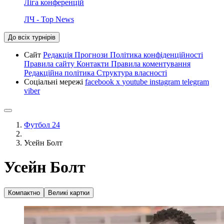
Ліга конференцій
ЛЧ - Top News
До всіх турнірів
Сайт
Редакція
Прогнози
Політика конфіденційності
Правила сайту
Контакти
Правила коментування
Редакційна політика
Структура власності
Соціальні мережі
facebook
x
youtube
instagram
telegram
viber
Футбол 24
Усейн Болт
Усейн Болт
Компактно
Великі картки