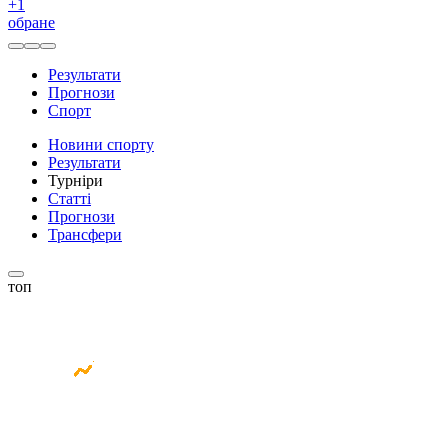
+
1
обране
Результати
Прогнози
Спорт
Новини спорту
Результати
Турніри
Статті
Прогнози
Трансфери
топ