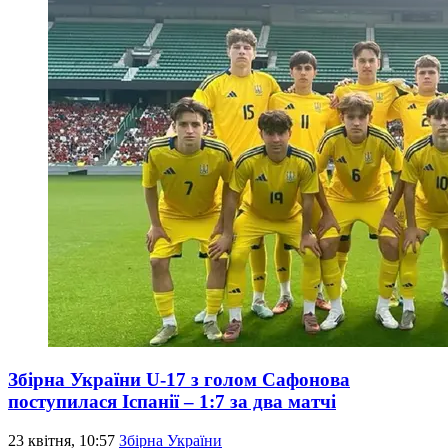
Збірна України U-17 з голом Сафонова
поступилася Іспанії – 1:7 за два матчі
23 квітня, 10:57
Збірна України