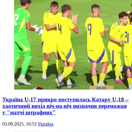
Україна U-17 прикро поступилась Катару U-18 –
хаотичний вихід віч-на-віч визначив переможця
у "матчі штрафних"
03.09.2025, 16:53
Україна