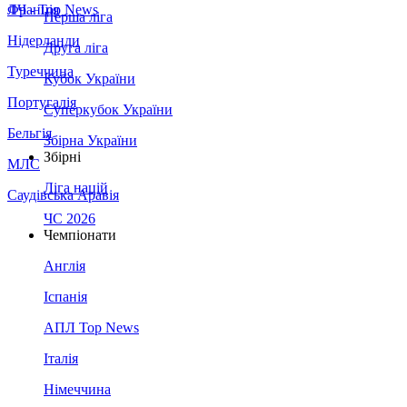
Франція
ЛЧ - Top News
Перша ліга
Нідерланди
Друга ліга
Туреччина
Кубок України
Португалія
Суперкубок України
Бельгія
Збірна України
Збірні
МЛС
Ліга націй
Саудівська Аравія
ЧС 2026
Чемпіонати
Англія
Іспанія
АПЛ Top News
Італія
Німеччина