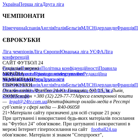
Україна
Перша ліга
Друга ліга
ЧЕМПІОНАТИ
Німеччина
Іспанія
Англія
Італія
Бельгія
МЛС
Нідерланди
Франція
П
ЄВРОКУБКИ
Ліга чемпіонів
Ліга Європи
Юнацька ліга УЄФА
Ліга
конференцій
САЙТ ФУТБОЛ 24
Редакція
Соціальні мережі
Прогнози
Політика конфіденційності
Правила
сайту
facebook
УКРАЇНА
Контакти
x
youtube
Правила коментування
instagram
telegram
viber
Редакційна
політика
Україна
ЧЕМПІОНАТИ
Перша ліга
Структура власності
Друга ліга
Німеччина
ЄВРОКУБКИ
Іспанія
Англія
Італія
Бельгія
МЛС
Нідерланди
Франція
П
Ліга чемпіонів
Онлайн-медіа «Футбол 24»
Ліга Європи
Юнацька ліга УЄФА
пл. Галицька, буд. 15, м. Львів,
Ліга
конференцій
79008
Телефон +380 (32) 229-77-77
Адреса електронної пошти
—
legal@24tv.com.ua
Ідентифікатор онлайн-медіа в Реєстрі
суб’єктів у сфері медіа — R40-06058
21+
Матеріали сайту призначені для осіб старше 21 року
При цитуванні і використанні будь-яких матеріалів посилання
на "Футбол 24" обов'язкове. При цитуванні і використанні в
мережі Інтернет гіперпосилання на сайт
football24.ua
обов'язкове. Матеріали зі знаком "Спецпроект",