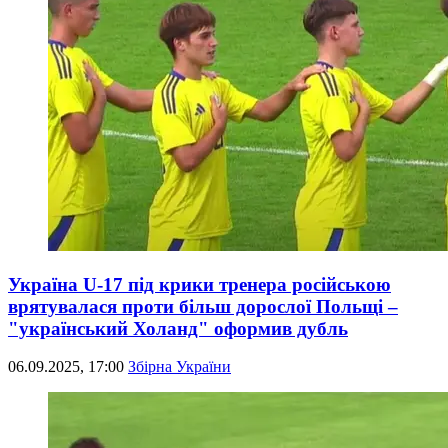
Україна U-17 під крики тренера російською
врятувалася проти більш дорослої Польщі –
"український Холанд" оформив дубль
06.09.2025, 17:00
Збірна України