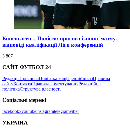
Копенгаген – Полісся: прогноз і анонс матчу-
відповіді кваліфікації Ліги конференцій
3 807
САЙТ ФУТБОЛ 24
Редакція
Прогнози
Політика конфіденційності
Правила
сайту
Контакти
Правила коментування
Редакційна
політика
Структура власності
Соціальні мережі
facebook
x
youtube
instagram
telegram
viber
УКРАЇНА