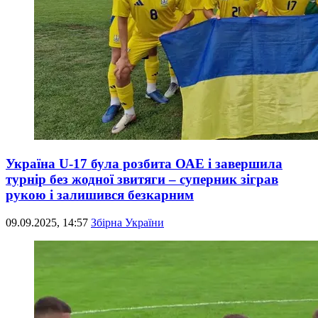
Україна U-17 була розбита ОАЕ і завершила
турнір без жодної звитяги – суперник зіграв
рукою і залишився безкарним
09.09.2025, 14:57
Збірна України