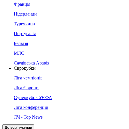
Франція
Нідерланди
Туреччина
Португалія
Бельгія
МЛС
Саудівська Аравія
Єврокубки
Ліга чемпіонів
Ліга Європи
Суперкубок УЄФА
Ліга конференцій
ЛЧ - Top News
До всіх турнірів