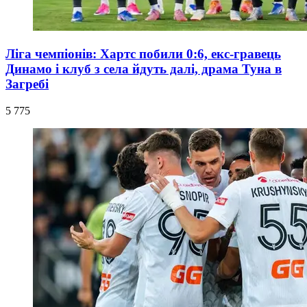
Ліга чемпіонів: Хартс побили 0:6, екс-гравець
Динамо і клуб з села йдуть далі, драма Туна в
Загребі
5 775