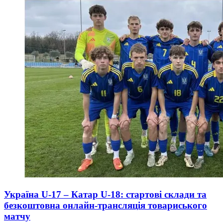
Україна U-17 – Катар U-18: стартові склади та
безкоштовна онлайн-трансляція товариського
матчу