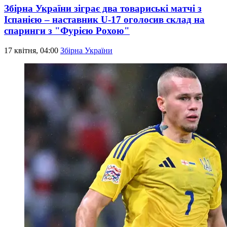
Збірна України зіграє два товариські матчі з
Іспанією – наставник U-17 оголосив склад на
спаринги з "Фурією Рохою"
17 квітня, 04:00
Збірна України