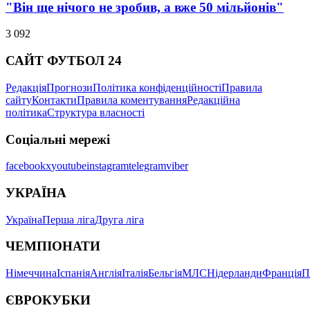
"Він ще нічого не зробив, а вже 50 мільйонів"
3 092
САЙТ ФУТБОЛ 24
Редакція
Прогнози
Політика конфіденційності
Правила
сайту
Контакти
Правила коментування
Редакційна
політика
Структура власності
Соціальні мережі
facebook
x
youtube
instagram
telegram
viber
УКРАЇНА
Україна
Перша ліга
Друга ліга
ЧЕМПІОНАТИ
Німеччина
Іспанія
Англія
Італія
Бельгія
МЛС
Нідерланди
Франція
П
ЄВРОКУБКИ