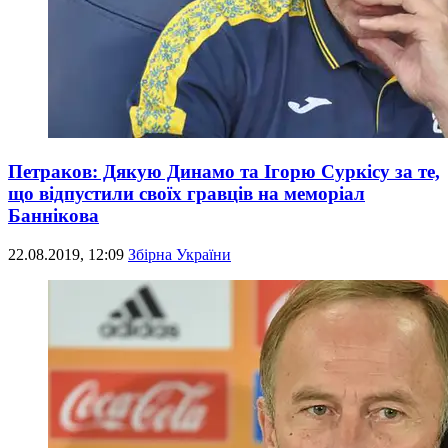
Петраков: Дякую Динамо та Ігорю Суркісу за те,
що відпустили своїх гравців на меморіал
Баннікова
22.08.2019, 12:09
Збірна України