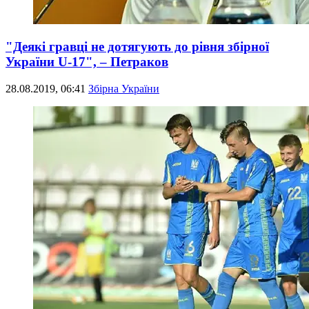
"Деякі гравці не дотягують до рівня збірної
України U-17", – Петраков
28.08.2019, 06:41
Збірна України