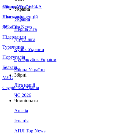
Збірна України
Італія
Суперкубок УЄФА
Україна
Німеччина
Ліга конференцій
Україна
Франція
ЛЧ - Top News
Перша ліга
Нідерланди
Друга ліга
Туреччина
Кубок України
Португалія
Суперкубок України
Бельгія
Збірна України
Збірні
МЛС
Ліга націй
Саудівська Аравія
ЧС 2026
Чемпіонати
Англія
Іспанія
АПЛ Top News