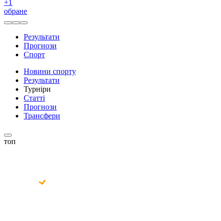
+
1
обране
Результати
Прогнози
Спорт
Новини спорту
Результати
Турніри
Статті
Прогнози
Трансфери
топ