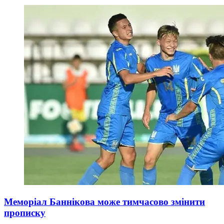
Меморіал Баннікова може тимчасово змінити
прописку