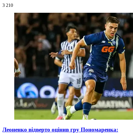
3 210
Леоненко відверто оцінив гру Пономаренка: