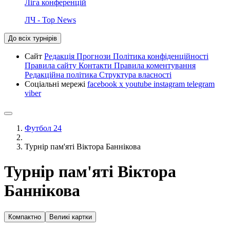
Ліга конференцій
ЛЧ - Top News
До всіх турнірів
Сайт
Редакція
Прогнози
Політика конфіденційності
Правила сайту
Контакти
Правила коментування
Редакційна політика
Структура власності
Соціальні мережі
facebook
x
youtube
instagram
telegram
viber
Футбол 24
Турнір пам'яті Віктора Баннікова
Турнір пам'яті Віктора
Баннікова
Компактно
Великі картки