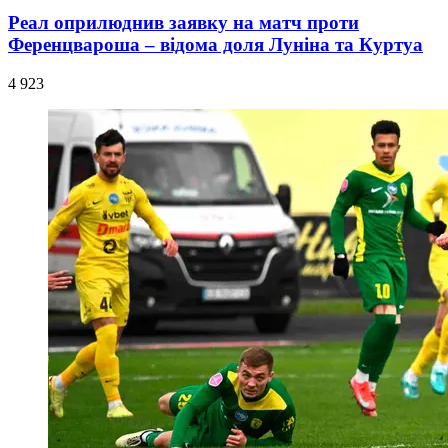
Реал оприлюднив заявку на матч проти
Ференцвароша – відома доля Луніна та Куртуа
4 923