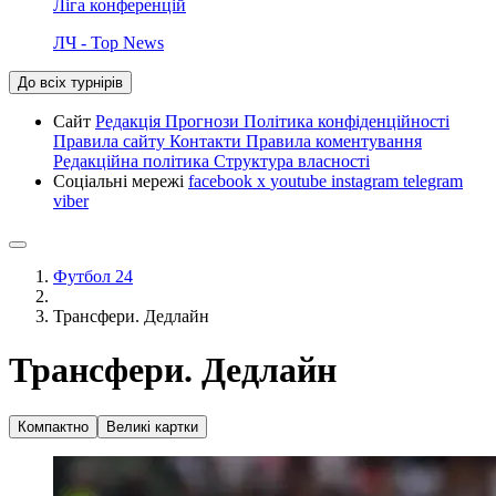
Ліга конференцій
ЛЧ - Top News
До всіх турнірів
Сайт
Редакція
Прогнози
Політика конфіденційності
Правила сайту
Контакти
Правила коментування
Редакційна політика
Структура власності
Соціальні мережі
facebook
x
youtube
instagram
telegram
viber
Футбол 24
Трансфери. Дедлайн
Трансфери. Дедлайн
Компактно
Великі картки