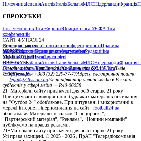
Німеччина
Іспанія
Англія
Італія
Бельгія
МЛС
Нідерланди
Франція
П
ЄВРОКУБКИ
Ліга чемпіонів
Ліга Європи
Юнацька ліга УЄФА
Ліга
конференцій
САЙТ ФУТБОЛ 24
Редакція
Соціальні мережі
Прогнози
Політика конфіденційності
Правила
сайту
facebook
УКРАЇНА
Контакти
x
youtube
Правила коментування
instagram
telegram
viber
Редакційна
політика
Україна
ЧЕМПІОНАТИ
Перша ліга
Структура власності
Друга ліга
Німеччина
ЄВРОКУБКИ
Іспанія
Англія
Італія
Бельгія
МЛС
Нідерланди
Франція
П
Ліга чемпіонів
Онлайн-медіа «Футбол 24»
Ліга Європи
Юнацька ліга УЄФА
пл. Галицька, буд. 15, м. Львів,
Ліга
конференцій
79008
Телефон +380 (32) 229-77-77
Адреса електронної пошти
—
legal@24tv.com.ua
Ідентифікатор онлайн-медіа в Реєстрі
суб’єктів у сфері медіа — R40-06058
21+
Матеріали сайту призначені для осіб старше 21 року
При цитуванні і використанні будь-яких матеріалів посилання
на "Футбол 24" обов'язкове. При цитуванні і використанні в
мережі Інтернет гіперпосилання на сайт
football24.ua
обов'язкове. Матеріали зі знаком "Спецпроект",
"Партнерський матеріал", "Реклама", "Новини компаній"
публікуємо на правах реклами.
21+
Матеріали сайту призначені для осіб старше 21 року
Усi права захищенi. © 2005 -
2026
, ПрАТ "Телерадіокомпанія