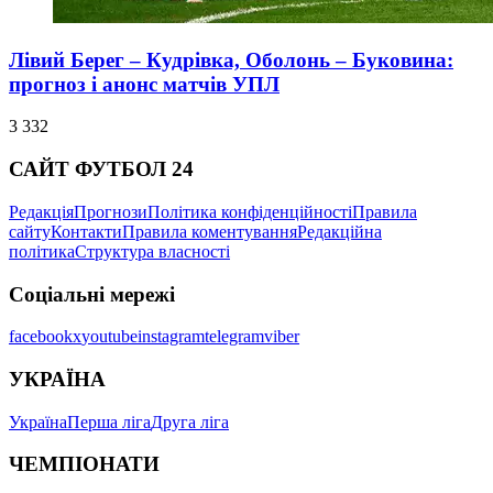
Лівий Берег – Кудрівка, Оболонь – Буковина:
прогноз і анонс матчів УПЛ
3 332
САЙТ ФУТБОЛ 24
Редакція
Прогнози
Політика конфіденційності
Правила
сайту
Контакти
Правила коментування
Редакційна
політика
Структура власності
Соціальні мережі
facebook
x
youtube
instagram
telegram
viber
УКРАЇНА
Україна
Перша ліга
Друга ліга
ЧЕМПІОНАТИ