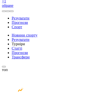
+
1
обране
Результати
Прогнози
Спорт
Новини спорту
Результати
Турніри
Статті
Прогнози
Трансфери
топ