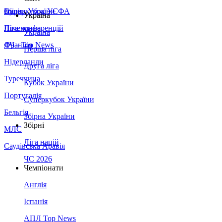
Збірна України
Італія
Суперкубок УЄФА
Україна
Німеччина
Ліга конференцій
Україна
Франція
ЛЧ - Top News
Перша ліга
Нідерланди
Друга ліга
Туреччина
Кубок України
Португалія
Суперкубок України
Бельгія
Збірна України
Збірні
МЛС
Ліга націй
Саудівська Аравія
ЧС 2026
Чемпіонати
Англія
Іспанія
АПЛ Top News