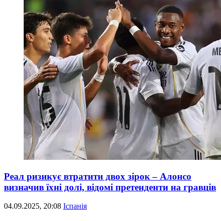
Реал ризикує втратити двох зірок – Алонсо
визначив їхні долі, відомі претенденти на гравців
04.09.2025, 20:08
Іспанія