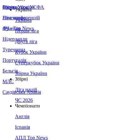
Збірна України
Італія
Суперкубок УЄФА
Україна
Німеччина
Ліга конференцій
Україна
Франція
ЛЧ - Top News
Перша ліга
Нідерланди
Друга ліга
Туреччина
Кубок України
Португалія
Суперкубок України
Бельгія
Збірна України
Збірні
МЛС
Ліга націй
Саудівська Аравія
ЧС 2026
Чемпіонати
Англія
Іспанія
АПЛ Top News