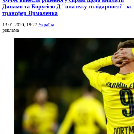
Динамо та Борусією Д "платежу солідарності" за
трансфер Ярмоленка
13.01.2020, 18:27
Україна
реклама