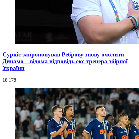
Суркіс запропонував Реброву знову очолити
Динамо – відома відповідь екс-тренера збірної
України
18 178