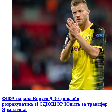
ФІФА надала Борусії Д 30 днів, аби
розрахуватись зі СДЮШОР Юність за трансфер
Ярмоленка