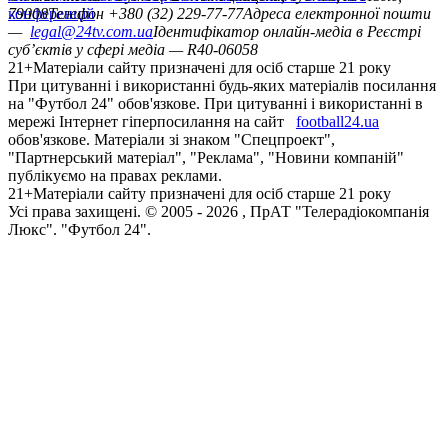
конференцій
79008
Телефон +380 (32) 229-77-77
Адреса електронної пошти
—
legal@24tv.com.ua
Ідентифікатор онлайн-медіа в Реєстрі
суб’єктів у сфері медіа — R40-06058
21+
Матеріали сайту призначені для осіб старше 21 року
При цитуванні і використанні будь-яких матеріалів посилання
на "Футбол 24" обов'язкове. При цитуванні і використанні в
мережі Інтернет гіперпосилання на сайт
football24.ua
обов'язкове. Матеріали зі знаком "Спецпроект",
"Партнерський матеріал", "Реклама", "Новини компаній"
публікуємо на правах реклами.
21+
Матеріали сайту призначені для осіб старше 21 року
Усi права захищенi. © 2005 -
2026
, ПрАТ "Телерадіокомпанія
Люкс". "Футбол 24".