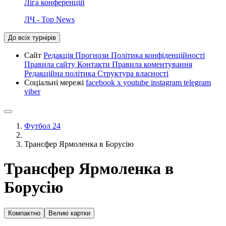
Ліга конференцій
ЛЧ - Top News
До всіх турнірів
Сайт
Редакція
Прогнози
Політика конфіденційності
Правила сайту
Контакти
Правила коментування
Редакційна політика
Структура власності
Соціальні мережі
facebook
x
youtube
instagram
telegram
viber
Футбол 24
Трансфер Ярмоленка в Борусію
Трансфер Ярмоленка в
Борусію
Компактно
Великі картки