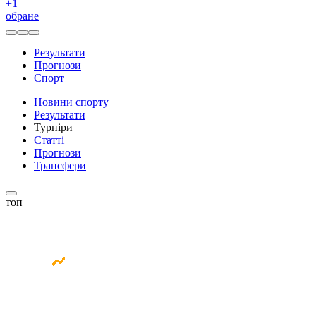
+
1
обране
Результати
Прогнози
Спорт
Новини спорту
Результати
Турніри
Статті
Прогнози
Трансфери
топ