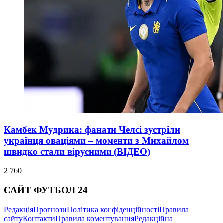
Камбек Мудрика: фанати Челсі зустріли
українця оваціями – моменти з Михайлом
швидко стали вірусними (ВІДЕО)
2 760
САЙТ ФУТБОЛ 24
Редакція
Прогнози
Політика конфіденційності
Правила
сайту
Контакти
Правила коментування
Редакційна