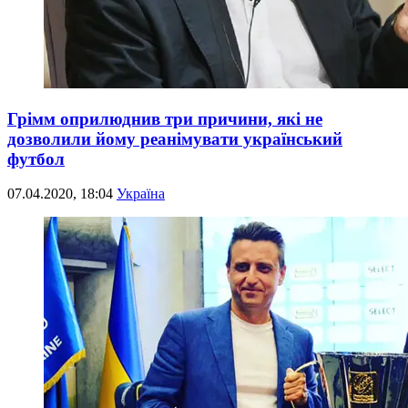
Грімм оприлюднив три причини, які не
дозволили йому реанімувати український
футбол
07.04.2020, 18:04
Україна