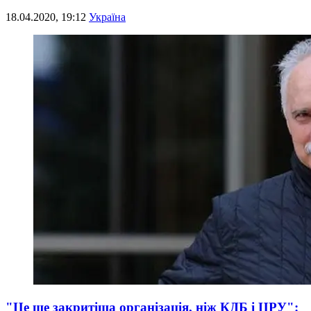
18.04.2020, 19:12
Україна
"Це ще закритіша організація, ніж КДБ і ЦРУ":