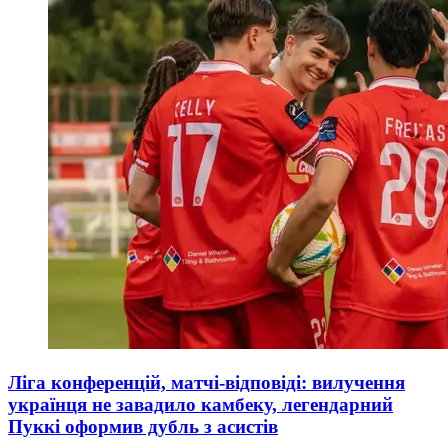
Ліга конференцій, матчі-відповіді: вилучення
українця не завадило камбеку, легендарний
Пуккі оформив дубль з асистів