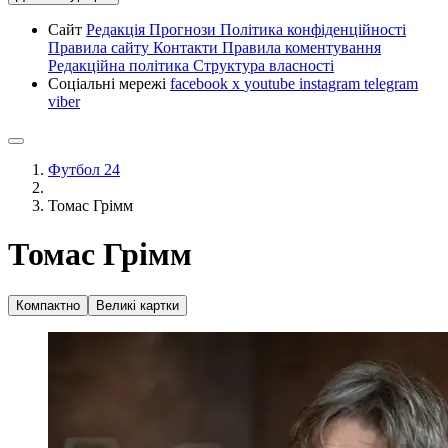
Сайт
Редакція
Прогнози
Політика конфіденційності
Правила сайту
Контакти
Правила коментування
Редакційна політика
Структура власності
Соціальні мережі
facebook
x
youtube
instagram
telegram
viber
Футбол 24
Томас Грімм
Томас Грімм
Компактно
Великі картки