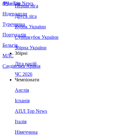
Франція
ЛЧ - Top News
Перша ліга
Нідерланди
Друга ліга
Туреччина
Кубок України
Португалія
Суперкубок України
Бельгія
Збірна України
Збірні
МЛС
Ліга націй
Саудівська Аравія
ЧС 2026
Чемпіонати
Англія
Іспанія
АПЛ Top News
Італія
Німеччина