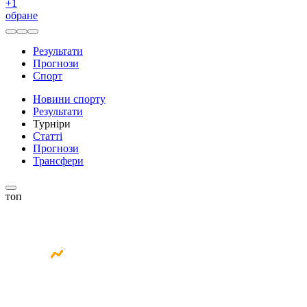
+
1
обране
Результати
Прогнози
Спорт
Новини спорту
Результати
Турніри
Статті
Прогнози
Трансфери
топ