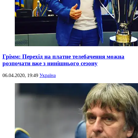
Грімм: Перехід на платне телебачення можна
розпочати вже з нинішнього сезону
06.04.2020, 19:49
Україна