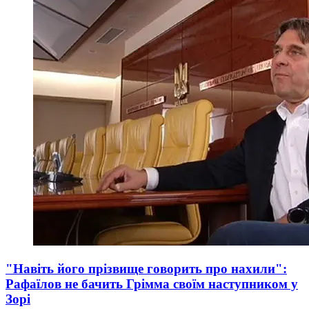
"Навіть його прізвище говорить про нахили":
Рафаїлов не бачить Грімма своїм наступником у
Зорі