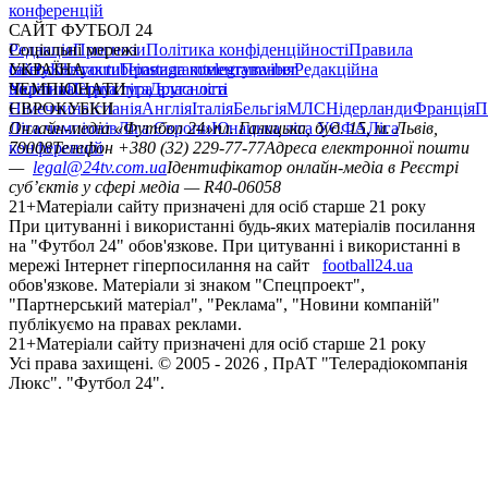
конференцій
САЙТ ФУТБОЛ 24
Редакція
Соціальні мережі
Прогнози
Політика конфіденційності
Правила
сайту
facebook
УКРАЇНА
Контакти
x
youtube
Правила коментування
instagram
telegram
viber
Редакційна
політика
Україна
ЧЕМПІОНАТИ
Перша ліга
Структура власності
Друга ліга
Німеччина
ЄВРОКУБКИ
Іспанія
Англія
Італія
Бельгія
МЛС
Нідерланди
Франція
П
Ліга чемпіонів
Онлайн-медіа «Футбол 24»
Ліга Європи
Юнацька ліга УЄФА
пл. Галицька, буд. 15, м. Львів,
Ліга
конференцій
79008
Телефон +380 (32) 229-77-77
Адреса електронної пошти
—
legal@24tv.com.ua
Ідентифікатор онлайн-медіа в Реєстрі
суб’єктів у сфері медіа — R40-06058
21+
Матеріали сайту призначені для осіб старше 21 року
При цитуванні і використанні будь-яких матеріалів посилання
на "Футбол 24" обов'язкове. При цитуванні і використанні в
мережі Інтернет гіперпосилання на сайт
football24.ua
обов'язкове. Матеріали зі знаком "Спецпроект",
"Партнерський матеріал", "Реклама", "Новини компаній"
публікуємо на правах реклами.
21+
Матеріали сайту призначені для осіб старше 21 року
Усi права захищенi. © 2005 -
2026
, ПрАТ "Телерадіокомпанія
Люкс". "Футбол 24".