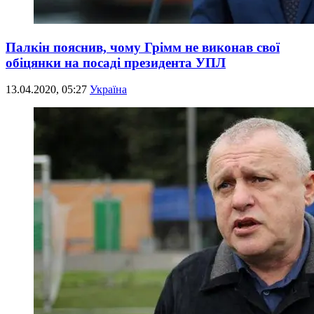
Палкін пояснив, чому Грімм не виконав свої
обіцянки на посаді президента УПЛ
13.04.2020, 05:27
Україна