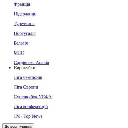
Франція
Нідерланди
Туреччина
Португалія
Бельгія
МЛС
Саудівська Аравія
Єврокубки
Ліга чемпіонів
Ліга Європи
Суперкубок УЄФА
Ліга конференцій
ЛЧ - Top News
До всіх турнірів