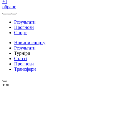
+
1
обране
Результати
Прогнози
Спорт
Новини спорту
Результати
Турніри
Статті
Прогнози
Трансфери
топ