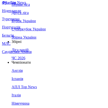
Франція
ЛЧ - Top News
Перша ліга
Нідерланди
Друга ліга
Туреччина
Кубок України
Португалія
Суперкубок України
Бельгія
Збірна України
Збірні
МЛС
Ліга націй
Саудівська Аравія
ЧС 2026
Чемпіонати
Англія
Іспанія
АПЛ Top News
Італія
Німеччина