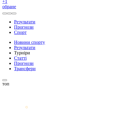
+
1
обране
Результати
Прогнози
Спорт
Новини спорту
Результати
Турніри
Статті
Прогнози
Трансфери
топ