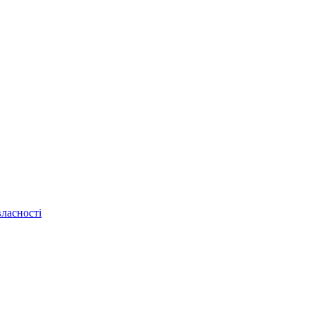
ласності