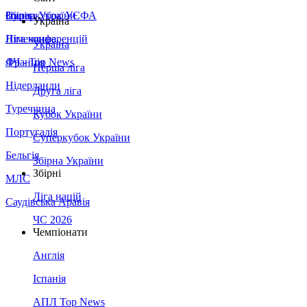
Збірна України
Італія
Суперкубок УЄФА
Україна
Німеччина
Ліга конференцій
Україна
Франція
ЛЧ - Top News
Перша ліга
Нідерланди
Друга ліга
Туреччина
Кубок України
Португалія
Суперкубок України
Бельгія
Збірна України
Збірні
МЛС
Ліга націй
Саудівська Аравія
ЧС 2026
Чемпіонати
Англія
Іспанія
АПЛ Top News