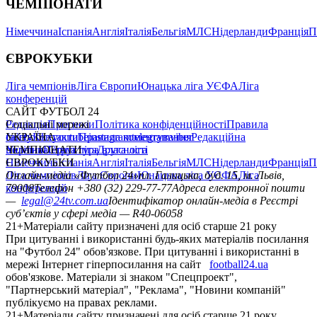
ЧЕМПІОНАТИ
Німеччина
Іспанія
Англія
Італія
Бельгія
МЛС
Нідерланди
Франція
П
ЄВРОКУБКИ
Ліга чемпіонів
Ліга Європи
Юнацька ліга УЄФА
Ліга
конференцій
САЙТ ФУТБОЛ 24
Редакція
Соціальні мережі
Прогнози
Політика конфіденційності
Правила
сайту
facebook
УКРАЇНА
Контакти
x
youtube
Правила коментування
instagram
telegram
viber
Редакційна
політика
Україна
ЧЕМПІОНАТИ
Перша ліга
Структура власності
Друга ліга
Німеччина
ЄВРОКУБКИ
Іспанія
Англія
Італія
Бельгія
МЛС
Нідерланди
Франція
П
Ліга чемпіонів
Онлайн-медіа «Футбол 24»
Ліга Європи
Юнацька ліга УЄФА
пл. Галицька, буд. 15, м. Львів,
Ліга
конференцій
79008
Телефон +380 (32) 229-77-77
Адреса електронної пошти
—
legal@24tv.com.ua
Ідентифікатор онлайн-медіа в Реєстрі
суб’єктів у сфері медіа — R40-06058
21+
Матеріали сайту призначені для осіб старше 21 року
При цитуванні і використанні будь-яких матеріалів посилання
на "Футбол 24" обов'язкове. При цитуванні і використанні в
мережі Інтернет гіперпосилання на сайт
football24.ua
обов'язкове. Матеріали зі знаком "Спецпроект",
"Партнерський матеріал", "Реклама", "Новини компаній"
публікуємо на правах реклами.
21+
Матеріали сайту призначені для осіб старше 21 року