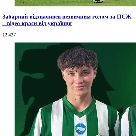
Забарний відзначився незвичним голом за ПСЖ
– відео краси від українця
12 427