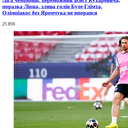
Ліга чемпіонів: переможний асист Кухаревича,
поразка Ліона, злива голів Буде-Глімта,
Олімпіакос без Яремчука не впорався
25 859