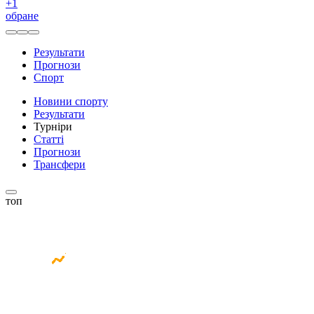
+
1
обране
Результати
Прогнози
Спорт
Новини спорту
Результати
Турніри
Статті
Прогнози
Трансфери
топ