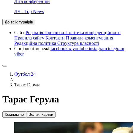
Ліга конференцій
ЛЧ - Top News
До всіх турнірів
Сайт
Редакція
Прогнози
Політика конфіденційності
Правила сайту
Контакти
Правила коментування
Редакційна політика
Структура власності
Соціальні мережі
facebook
x
youtube
instagram
telegram
viber
Футбол 24
Тарас Герула
Тарас Герула
Компактно
Великі картки