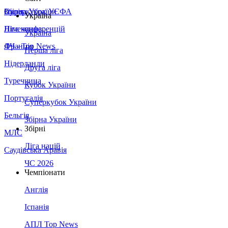
Збірна України
Італія
Суперкубок УЄФА
Україна
Німеччина
Ліга конференцій
Україна
Франція
ЛЧ - Top News
Перша ліга
Нідерланди
Друга ліга
Туреччина
Кубок України
Португалія
Суперкубок України
Бельгія
Збірна України
Збірні
МЛС
Ліга націй
Саудівська Аравія
ЧС 2026
Чемпіонати
Англія
Іспанія
АПЛ Top News