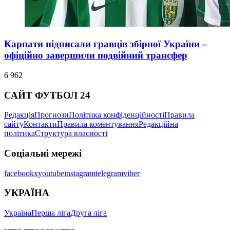
Карпати підписали гравців збірної України –
офіційно завершили подвійний трансфер
6 962
САЙТ ФУТБОЛ 24
Редакція
Прогнози
Політика конфіденційності
Правила
сайту
Контакти
Правила коментування
Редакційна
політика
Структура власності
Соціальні мережі
facebook
x
youtube
instagram
telegram
viber
УКРАЇНА
Україна
Перша ліга
Друга ліга