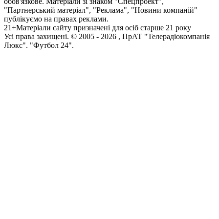
обов'язкове. Матеріали зі знаком "Спецпроект",
"Партнерський матеріал", "Реклама", "Новини компаній"
публікуємо на правах реклами.
21+
Матеріали сайту призначені для осіб старше 21 року
Усi права захищенi. © 2005 -
2026
, ПрАТ "Телерадіокомпанія
Люкс". "Футбол 24".