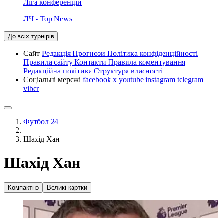
Ліга конференцій
ЛЧ - Top News
До всіх турнірів
Сайт
Редакція
Прогнози
Політика конфіденційності
Правила сайту
Контакти
Правила коментування
Редакційна політика
Структура власності
Соціальні мережі
facebook
x
youtube
instagram
telegram
viber
Футбол 24
Шахід Хан
Шахід Хан
Компактно
Великі картки