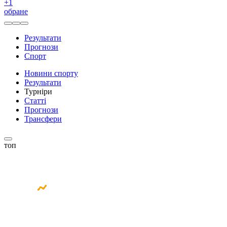
+
1
обране
Результати
Прогнози
Спорт
Новини спорту
Результати
Турніри
Статті
Прогнози
Трансфери
топ