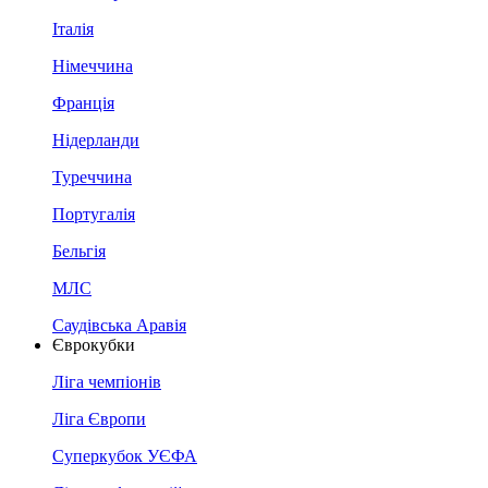
Італія
Німеччина
Франція
Нідерланди
Туреччина
Португалія
Бельгія
МЛС
Саудівська Аравія
Єврокубки
Ліга чемпіонів
Ліга Європи
Суперкубок УЄФА