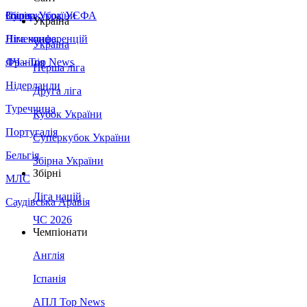
Збірна України
Італія
Суперкубок УЄФА
Україна
Німеччина
Ліга конференцій
Україна
Франція
ЛЧ - Top News
Перша ліга
Нідерланди
Друга ліга
Туреччина
Кубок України
Португалія
Суперкубок України
Бельгія
Збірна України
Збірні
МЛС
Ліга націй
Саудівська Аравія
ЧС 2026
Чемпіонати
Англія
Іспанія
АПЛ Top News