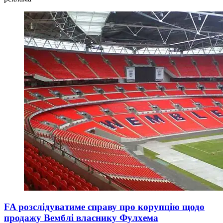
FA розслідуватиме справу про корупцію щодо
продажу Вемблі власнику Фулхема