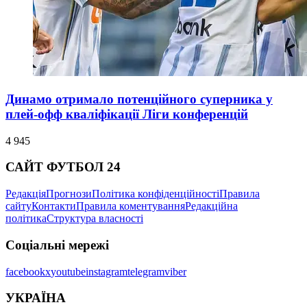
Динамо отримало потенційного суперника у
плей-офф кваліфікації Ліги конференцій
4 945
САЙТ ФУТБОЛ 24
Редакція
Прогнози
Політика конфіденційності
Правила
сайту
Контакти
Правила коментування
Редакційна
політика
Структура власності
Соціальні мережі
facebook
x
youtube
instagram
telegram
viber
УКРАЇНА