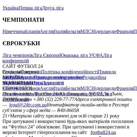
Україна
Перша ліга
Друга ліга
ЧЕМПІОНАТИ
Німеччина
Іспанія
Англія
Італія
Бельгія
МЛС
Нідерланди
Франція
П
ЄВРОКУБКИ
Ліга чемпіонів
Ліга Європи
Юнацька ліга УЄФА
Ліга
конференцій
САЙТ ФУТБОЛ 24
Редакція
Соціальні мережі
Прогнози
Політика конфіденційності
Правила
сайту
facebook
УКРАЇНА
Контакти
x
youtube
Правила коментування
instagram
telegram
viber
Редакційна
політика
Україна
ЧЕМПІОНАТИ
Перша ліга
Структура власності
Друга ліга
Німеччина
ЄВРОКУБКИ
Іспанія
Англія
Італія
Бельгія
МЛС
Нідерланди
Франція
П
Ліга чемпіонів
Онлайн-медіа «Футбол 24»
Ліга Європи
Юнацька ліга УЄФА
пл. Галицька, буд. 15, м. Львів,
Ліга
конференцій
79008
Телефон +380 (32) 229-77-77
Адреса електронної пошти
—
legal@24tv.com.ua
Ідентифікатор онлайн-медіа в Реєстрі
суб’єктів у сфері медіа — R40-06058
21+
Матеріали сайту призначені для осіб старше 21 року
При цитуванні і використанні будь-яких матеріалів посилання
на "Футбол 24" обов'язкове. При цитуванні і використанні в
мережі Інтернет гіперпосилання на сайт
football24.ua