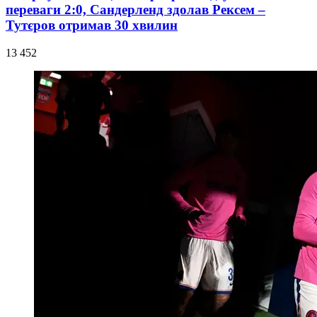
переваги 2:0, Сандерленд здолав Рексем –
Тутєров отримав 30 хвилин
13 452