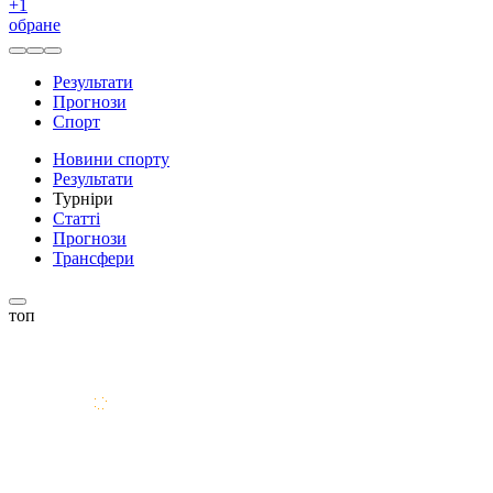
+
1
обране
Результати
Прогнози
Спорт
Новини спорту
Результати
Турніри
Статті
Прогнози
Трансфери
топ