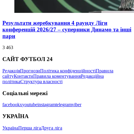
Результати жеребкування 4 раунду Ліги
конференцій 2026/27 – суперники Динамо та інші
пари
3 463
САЙТ ФУТБОЛ 24
Редакція
Прогнози
Політика конфіденційності
Правила
сайту
Контакти
Правила коментування
Редакційна
політика
Структура власності
Соціальні мережі
facebook
x
youtube
instagram
telegram
viber
УКРАЇНА
Україна
Перша ліга
Друга ліга