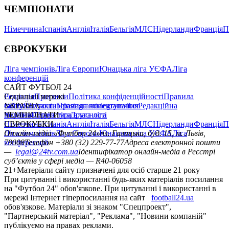
ЧЕМПІОНАТИ
Німеччина
Іспанія
Англія
Італія
Бельгія
МЛС
Нідерланди
Франція
П
ЄВРОКУБКИ
Ліга чемпіонів
Ліга Європи
Юнацька ліга УЄФА
Ліга
конференцій
САЙТ ФУТБОЛ 24
Редакція
Соціальні мережі
Прогнози
Політика конфіденційності
Правила
сайту
facebook
УКРАЇНА
Контакти
x
youtube
Правила коментування
instagram
telegram
viber
Редакційна
політика
Україна
ЧЕМПІОНАТИ
Перша ліга
Структура власності
Друга ліга
Німеччина
ЄВРОКУБКИ
Іспанія
Англія
Італія
Бельгія
МЛС
Нідерланди
Франція
П
Ліга чемпіонів
Онлайн-медіа «Футбол 24»
Ліга Європи
Юнацька ліга УЄФА
пл. Галицька, буд. 15, м. Львів,
Ліга
конференцій
79008
Телефон +380 (32) 229-77-77
Адреса електронної пошти
—
legal@24tv.com.ua
Ідентифікатор онлайн-медіа в Реєстрі
суб’єктів у сфері медіа — R40-06058
21+
Матеріали сайту призначені для осіб старше 21 року
При цитуванні і використанні будь-яких матеріалів посилання
на "Футбол 24" обов'язкове. При цитуванні і використанні в
мережі Інтернет гіперпосилання на сайт
football24.ua
обов'язкове. Матеріали зі знаком "Спецпроект",
"Партнерський матеріал", "Реклама", "Новини компаній"
публікуємо на правах реклами.