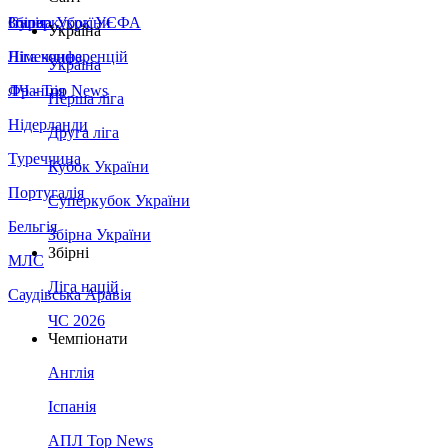
Збірна України
Італія
Суперкубок УЄФА
Україна
Німеччина
Ліга конференцій
Україна
Франція
ЛЧ - Top News
Перша ліга
Нідерланди
Друга ліга
Туреччина
Кубок України
Португалія
Суперкубок України
Бельгія
Збірна України
Збірні
МЛС
Ліга націй
Саудівська Аравія
ЧС 2026
Чемпіонати
Англія
Іспанія
АПЛ Top News