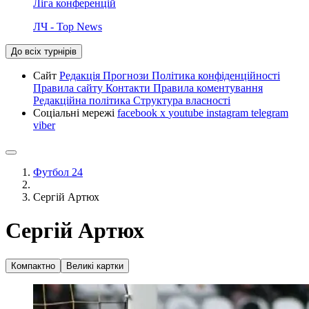
Ліга конференцій
ЛЧ - Top News
До всіх турнірів
Сайт
Редакція
Прогнози
Політика конфіденційності
Правила сайту
Контакти
Правила коментування
Редакційна політика
Структура власності
Соціальні мережі
facebook
x
youtube
instagram
telegram
viber
Футбол 24
Сергій Артюх
Сергій Артюх
Компактно
Великі картки