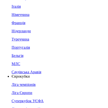
Італія
Німеччина
Франція
Нідерланди
Туреччина
Португалія
Бельгія
МЛС
Саудівська Аравія
Єврокубки
Ліга чемпіонів
Ліга Європи
Суперкубок УЄФА