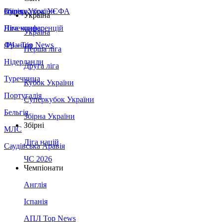
Збірна України
Італія
Суперкубок УЄФА
Україна
Німеччина
Ліга конференцій
Україна
Франція
ЛЧ - Top News
Перша ліга
Нідерланди
Друга ліга
Туреччина
Кубок України
Португалія
Суперкубок України
Бельгія
Збірна України
Збірні
МЛС
Ліга націй
Саудівська Аравія
ЧС 2026
Чемпіонати
Англія
Іспанія
АПЛ Top News