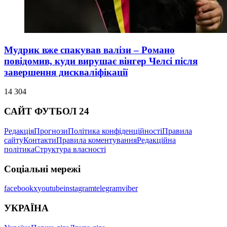
Мудрик вже спакував валізи – Романо
повідомив, куди вирушає вінгер Челсі після
завершення дискваліфікації
14 304
САЙТ ФУТБОЛ 24
Редакція
Прогнози
Політика конфіденційності
Правила
сайту
Контакти
Правила коментування
Редакційна
політика
Структура власності
Соціальні мережі
facebook
x
youtube
instagram
telegram
viber
УКРАЇНА