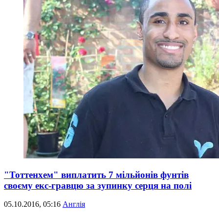
"Тоттенхем" виплатить 7 мільйонів фунтів
своєму екс-гравцю за зупинку серця на полі
05.10.2016, 05:16
Англія