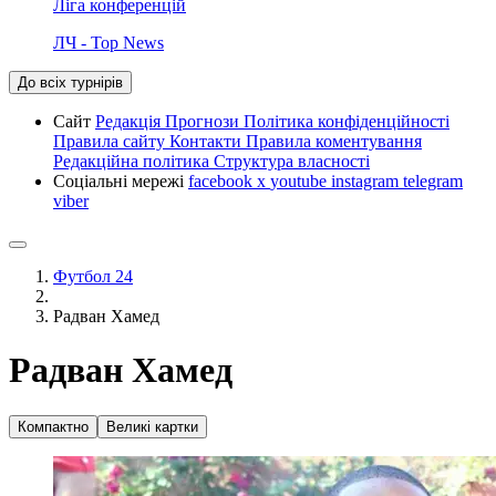
Ліга конференцій
ЛЧ - Top News
До всіх турнірів
Сайт
Редакція
Прогнози
Політика конфіденційності
Правила сайту
Контакти
Правила коментування
Редакційна політика
Структура власності
Соціальні мережі
facebook
x
youtube
instagram
telegram
viber
Футбол 24
Радван Хамед
Радван Хамед
Компактно
Великі картки