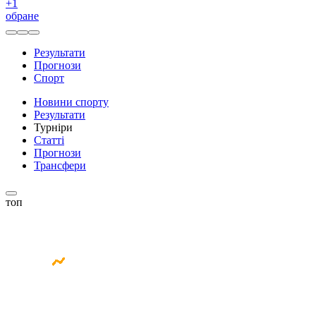
+
1
обране
Результати
Прогнози
Спорт
Новини спорту
Результати
Турніри
Статті
Прогнози
Трансфери
топ