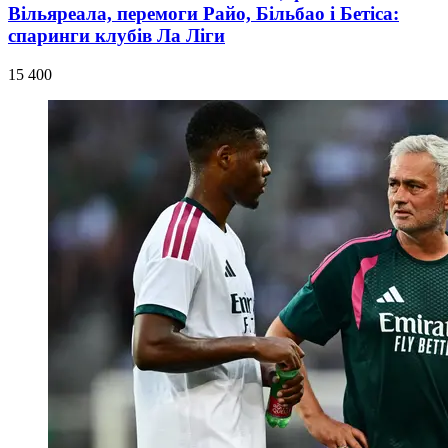
Вільяреала, перемоги Райо, Більбао і Бетіса:
спаринги клубів Ла Ліги
15 400