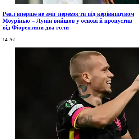
Реал вперше не зміг перемогти під керівництвом
Моурінью – Лунін вийшов у основі й пропустив
від Фіорентини два голи
14 761