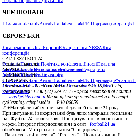
Україна
Перша ліга
Друга ліга
ЧЕМПІОНАТИ
Німеччина
Іспанія
Англія
Італія
Бельгія
МЛС
Нідерланди
Франція
П
ЄВРОКУБКИ
Ліга чемпіонів
Ліга Європи
Юнацька ліга УЄФА
Ліга
конференцій
САЙТ ФУТБОЛ 24
Редакція
Соціальні мережі
Прогнози
Політика конфіденційності
Правила
сайту
facebook
УКРАЇНА
Контакти
x
youtube
Правила коментування
instagram
telegram
viber
Редакційна
політика
Україна
ЧЕМПІОНАТИ
Перша ліга
Структура власності
Друга ліга
Німеччина
ЄВРОКУБКИ
Іспанія
Англія
Італія
Бельгія
МЛС
Нідерланди
Франція
П
Ліга чемпіонів
Онлайн-медіа «Футбол 24»
Ліга Європи
Юнацька ліга УЄФА
пл. Галицька, буд. 15, м. Львів,
Ліга
конференцій
79008
Телефон +380 (32) 229-77-77
Адреса електронної пошти
—
legal@24tv.com.ua
Ідентифікатор онлайн-медіа в Реєстрі
суб’єктів у сфері медіа — R40-06058
21+
Матеріали сайту призначені для осіб старше 21 року
При цитуванні і використанні будь-яких матеріалів посилання
на "Футбол 24" обов'язкове. При цитуванні і використанні в
мережі Інтернет гіперпосилання на сайт
football24.ua
обов'язкове. Матеріали зі знаком "Спецпроект",
"Партнерський матеріал", "Реклама", "Новини компаній"