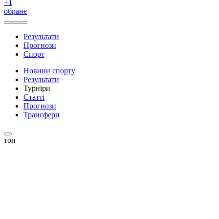
+
1
обране
Результати
Прогнози
Спорт
Новини спорту
Результати
Турніри
Статті
Прогнози
Трансфери
топ