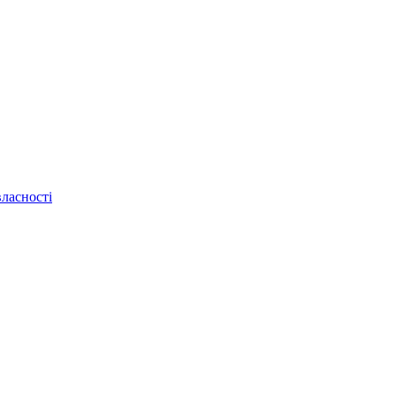
ласності