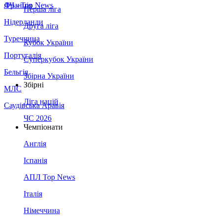
Франція
ЛЧ - Top News
Перша ліга
Нідерланди
Друга ліга
Туреччина
Кубок України
Португалія
Суперкубок України
Бельгія
Збірна України
Збірні
МЛС
Ліга націй
Саудівська Аравія
ЧС 2026
Чемпіонати
Англія
Іспанія
АПЛ Top News
Італія
Німеччина