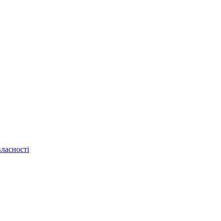
ласності