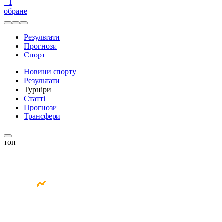
+
1
обране
Результати
Прогнози
Спорт
Новини спорту
Результати
Турніри
Статті
Прогнози
Трансфери
топ