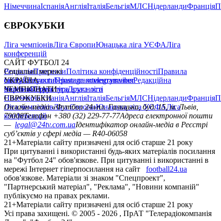
Німеччина
Іспанія
Англія
Італія
Бельгія
МЛС
Нідерланди
Франція
П
ЄВРОКУБКИ
Ліга чемпіонів
Ліга Європи
Юнацька ліга УЄФА
Ліга
конференцій
САЙТ ФУТБОЛ 24
Редакція
Соціальні мережі
Прогнози
Політика конфіденційності
Правила
сайту
facebook
УКРАЇНА
Контакти
x
youtube
Правила коментування
instagram
telegram
viber
Редакційна
політика
Україна
ЧЕМПІОНАТИ
Перша ліга
Структура власності
Друга ліга
Німеччина
ЄВРОКУБКИ
Іспанія
Англія
Італія
Бельгія
МЛС
Нідерланди
Франція
П
Ліга чемпіонів
Онлайн-медіа «Футбол 24»
Ліга Європи
Юнацька ліга УЄФА
пл. Галицька, буд. 15, м. Львів,
Ліга
конференцій
79008
Телефон +380 (32) 229-77-77
Адреса електронної пошти
—
legal@24tv.com.ua
Ідентифікатор онлайн-медіа в Реєстрі
суб’єктів у сфері медіа — R40-06058
21+
Матеріали сайту призначені для осіб старше 21 року
При цитуванні і використанні будь-яких матеріалів посилання
на "Футбол 24" обов'язкове. При цитуванні і використанні в
мережі Інтернет гіперпосилання на сайт
football24.ua
обов'язкове. Матеріали зі знаком "Спецпроект",
"Партнерський матеріал", "Реклама", "Новини компаній"
публікуємо на правах реклами.
21+
Матеріали сайту призначені для осіб старше 21 року
Усi права захищенi. © 2005 -
2026
, ПрАТ "Телерадіокомпанія