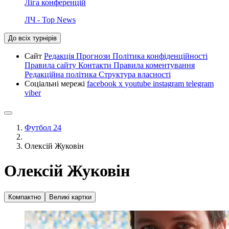
Ліга конференцій
ЛЧ - Top News
До всіх турнірів
Сайт
Редакція
Прогнози
Політика конфіденційності
Правила сайту
Контакти
Правила коментування
Редакційна політика
Структура власності
Соціальні мережі
facebook
x
youtube
instagram
telegram
viber
Футбол 24
Олексій Жуковін
Олексій Жуковін
Компактно
Великі картки