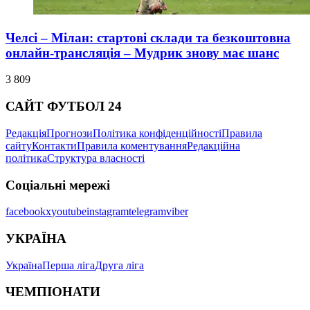
Челсі – Мілан: стартові склади та безкоштовна
онлайн-трансляція – Мудрик знову має шанс
3 809
САЙТ ФУТБОЛ 24
Редакція
Прогнози
Політика конфіденційності
Правила
сайту
Контакти
Правила коментування
Редакційна
політика
Структура власності
Соціальні мережі
facebook
x
youtube
instagram
telegram
viber
УКРАЇНА
Україна
Перша ліга
Друга ліга
ЧЕМПІОНАТИ