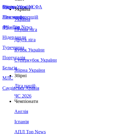
Збірна України
Італія
Суперкубок УЄФА
Україна
Німеччина
Ліга конференцій
Україна
Франція
ЛЧ - Top News
Перша ліга
Нідерланди
Друга ліга
Туреччина
Кубок України
Португалія
Суперкубок України
Бельгія
Збірна України
Збірні
МЛС
Ліга націй
Саудівська Аравія
ЧС 2026
Чемпіонати
Англія
Іспанія
АПЛ Top News