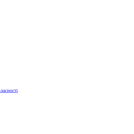
ласності