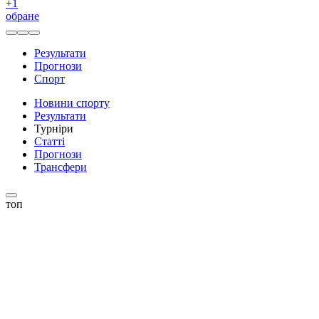
+
1
обране
Результати
Прогнози
Спорт
Новини спорту
Результати
Турніри
Статті
Прогнози
Трансфери
топ