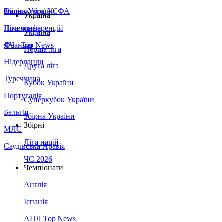
Збірна України
Італія
Суперкубок УЄФА
Україна
Німеччина
Ліга конференцій
Україна
Франція
ЛЧ - Top News
Перша ліга
Нідерланди
Друга ліга
Туреччина
Кубок України
Португалія
Суперкубок України
Бельгія
Збірна України
Збірні
МЛС
Ліга націй
Саудівська Аравія
ЧС 2026
Чемпіонати
Англія
Іспанія
АПЛ Top News