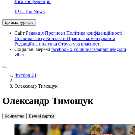
Ліга конференцій
ЛЧ - Top News
До всіх турнірів
Сайт
Редакція
Прогнози
Політика конфіденційності
Правила сайту
Контакти
Правила коментування
Редакційна політика
Структура власності
Соціальні мережі
facebook
x
youtube
instagram
telegram
viber
Футбол 24
Олександр Тимощук
Олександр Тимощук
Компактно
Великі картки