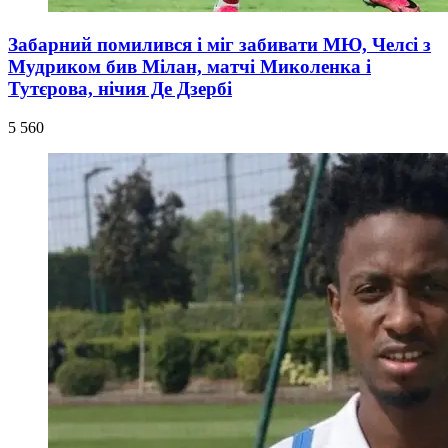
Забарний помилився і міг забивати МЮ, Челсі з
Мудриком бив Мілан, матчі Миколенка і
Тутєрова, нічия Де Дзербі
5 560