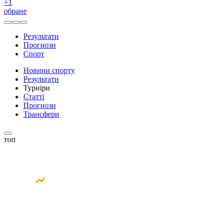
+
1
обране
Результати
Прогнози
Спорт
Новини спорту
Результати
Турніри
Статті
Прогнози
Трансфери
топ