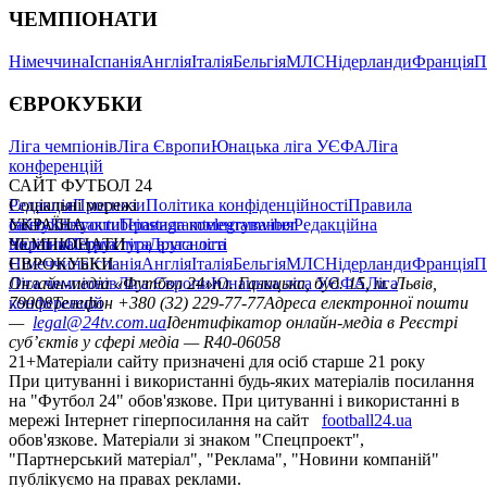
ЧЕМПІОНАТИ
Німеччина
Іспанія
Англія
Італія
Бельгія
МЛС
Нідерланди
Франція
П
ЄВРОКУБКИ
Ліга чемпіонів
Ліга Європи
Юнацька ліга УЄФА
Ліга
конференцій
САЙТ ФУТБОЛ 24
Редакція
Соціальні мережі
Прогнози
Політика конфіденційності
Правила
сайту
facebook
УКРАЇНА
Контакти
x
youtube
Правила коментування
instagram
telegram
viber
Редакційна
політика
Україна
ЧЕМПІОНАТИ
Перша ліга
Структура власності
Друга ліга
Німеччина
ЄВРОКУБКИ
Іспанія
Англія
Італія
Бельгія
МЛС
Нідерланди
Франція
П
Ліга чемпіонів
Онлайн-медіа «Футбол 24»
Ліга Європи
Юнацька ліга УЄФА
пл. Галицька, буд. 15, м. Львів,
Ліга
конференцій
79008
Телефон +380 (32) 229-77-77
Адреса електронної пошти
—
legal@24tv.com.ua
Ідентифікатор онлайн-медіа в Реєстрі
суб’єктів у сфері медіа — R40-06058
21+
Матеріали сайту призначені для осіб старше 21 року
При цитуванні і використанні будь-яких матеріалів посилання
на "Футбол 24" обов'язкове. При цитуванні і використанні в
мережі Інтернет гіперпосилання на сайт
football24.ua
обов'язкове. Матеріали зі знаком "Спецпроект",
"Партнерський матеріал", "Реклама", "Новини компаній"
публікуємо на правах реклами.