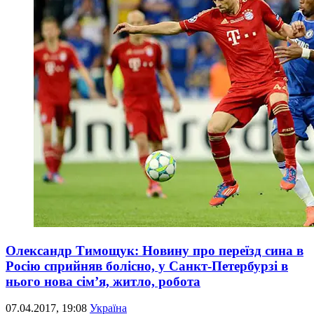
Олександр Тимощук: Новину про переїзд сина в
Росію сприйняв болісно, у Санкт-Петербурзі в
нього нова сім’я, житло, робота
07.04.2017, 19:08
Україна