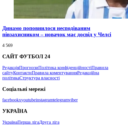
Динамо поповнилося несподіваним
півзахисником – новачок має досвід у Челсі
4 569
САЙТ ФУТБОЛ 24
Редакція
Прогнози
Політика конфіденційності
Правила
сайту
Контакти
Правила коментування
Редакційна
політика
Структура власності
Соціальні мережі
facebook
x
youtube
instagram
telegram
viber
УКРАЇНА
Україна
Перша ліга
Друга ліга