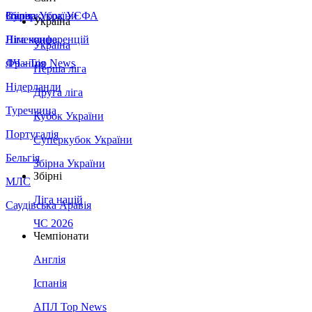
Збірна України
Італія
Суперкубок УЄФА
Україна
Німеччина
Ліга конференцій
Україна
Франція
ЛЧ - Top News
Перша ліга
Нідерланди
Друга ліга
Туреччина
Кубок України
Португалія
Суперкубок України
Бельгія
Збірна України
Збірні
МЛС
Ліга націй
Саудівська Аравія
ЧС 2026
Чемпіонати
Англія
Іспанія
АПЛ Top News