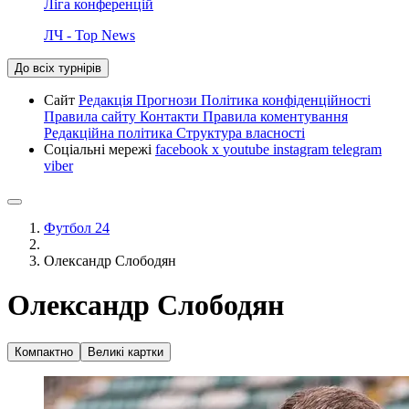
Ліга конференцій
ЛЧ - Top News
До всіх турнірів
Сайт
Редакція
Прогнози
Політика конфіденційності
Правила сайту
Контакти
Правила коментування
Редакційна політика
Структура власності
Соціальні мережі
facebook
x
youtube
instagram
telegram
viber
Футбол 24
Олександр Слободян
Олександр Слободян
Компактно
Великі картки