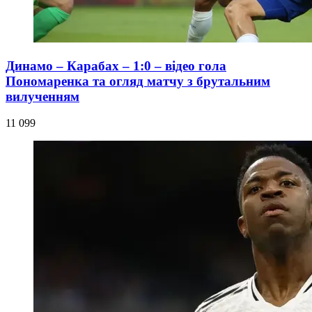
Динамо – Карабах – 1:0 – відео гола
Пономаренка та огляд матчу з брутальним
вилученням
11 099