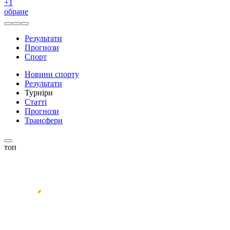
+
1
обране
Результати
Прогнози
Спорт
Новини спорту
Результати
Турніри
Статті
Прогнози
Трансфери
топ