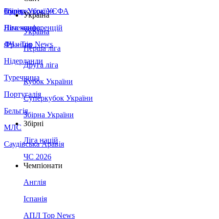
Збірна України
Італія
Суперкубок УЄФА
Україна
Німеччина
Ліга конференцій
Україна
Франція
ЛЧ - Top News
Перша ліга
Нідерланди
Друга ліга
Туреччина
Кубок України
Португалія
Суперкубок України
Бельгія
Збірна України
Збірні
МЛС
Ліга націй
Саудівська Аравія
ЧС 2026
Чемпіонати
Англія
Іспанія
АПЛ Top News