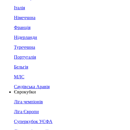
Італія
Німеччина
Франція
Нідерланди
Туреччина
Португалія
Бельгія
МЛС
Саудівська Аравія
Єврокубки
Ліга чемпіонів
Ліга Європи
Суперкубок УЄФА