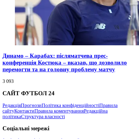
Динамо – Карабах: післяматчева прес-
конференція Костюка – вказав, що дозволило
перемогти та на головну проблему матчу
3 093
САЙТ ФУТБОЛ 24
Редакція
Прогнози
Політика конфіденційності
Правила
сайту
Контакти
Правила коментування
Редакційна
політика
Структура власності
Соціальні мережі