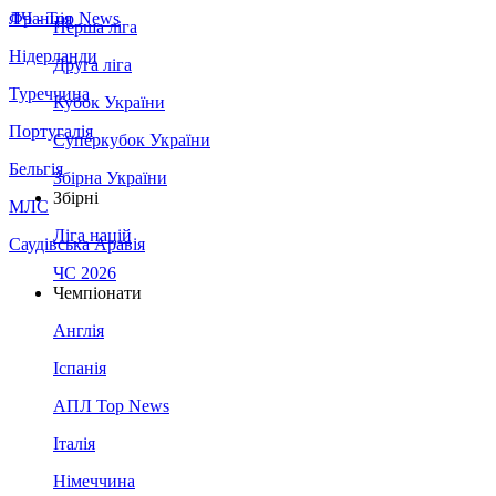
Франція
ЛЧ - Top News
Перша ліга
Нідерланди
Друга ліга
Туреччина
Кубок України
Португалія
Суперкубок України
Бельгія
Збірна України
Збірні
МЛС
Ліга націй
Саудівська Аравія
ЧС 2026
Чемпіонати
Англія
Іспанія
АПЛ Top News
Італія
Німеччина