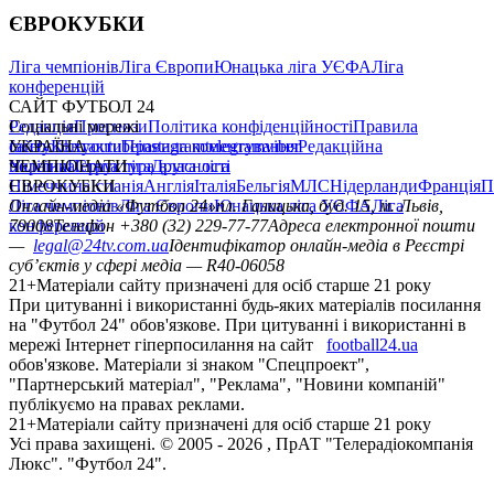
ЄВРОКУБКИ
Ліга чемпіонів
Ліга Європи
Юнацька ліга УЄФА
Ліга
конференцій
САЙТ ФУТБОЛ 24
Редакція
Соціальні мережі
Прогнози
Політика конфіденційності
Правила
сайту
facebook
УКРАЇНА
Контакти
x
youtube
Правила коментування
instagram
telegram
viber
Редакційна
політика
Україна
ЧЕМПІОНАТИ
Перша ліга
Структура власності
Друга ліга
Німеччина
ЄВРОКУБКИ
Іспанія
Англія
Італія
Бельгія
МЛС
Нідерланди
Франція
П
Ліга чемпіонів
Онлайн-медіа «Футбол 24»
Ліга Європи
Юнацька ліга УЄФА
пл. Галицька, буд. 15, м. Львів,
Ліга
конференцій
79008
Телефон +380 (32) 229-77-77
Адреса електронної пошти
—
legal@24tv.com.ua
Ідентифікатор онлайн-медіа в Реєстрі
суб’єктів у сфері медіа — R40-06058
21+
Матеріали сайту призначені для осіб старше 21 року
При цитуванні і використанні будь-яких матеріалів посилання
на "Футбол 24" обов'язкове. При цитуванні і використанні в
мережі Інтернет гіперпосилання на сайт
football24.ua
обов'язкове. Матеріали зі знаком "Спецпроект",
"Партнерський матеріал", "Реклама", "Новини компаній"
публікуємо на правах реклами.
21+
Матеріали сайту призначені для осіб старше 21 року
Усi права захищенi. © 2005 -
2026
, ПрАТ "Телерадіокомпанія
Люкс". "Футбол 24".