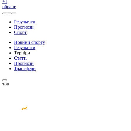
+
1
обране
Результати
Прогнози
Спорт
Новини спорту
Результати
Турніри
Статті
Прогнози
Трансфери
топ