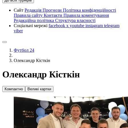
До всіх турнірів
Сайт
Редакція
Прогнози
Політика конфіденційності
Правила сайту
Контакти
Правила коментування
Редакційна політика
Структура власності
Соціальні мережі
facebook
x
youtube
instagram
telegram
viber
Футбол 24
Олександр Кісткін
Олександр Кісткін
Компактно
Великі картки