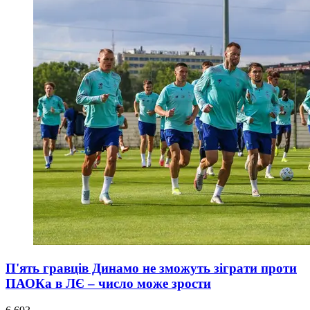
П'ять гравців Динамо не зможуть зіграти проти
ПАОКа в ЛЄ – число може зрости