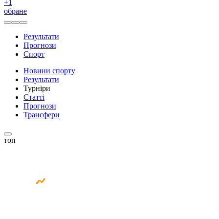
+
1
обране
Результати
Прогнози
Спорт
Новини спорту
Результати
Турніри
Статті
Прогнози
Трансфери
топ