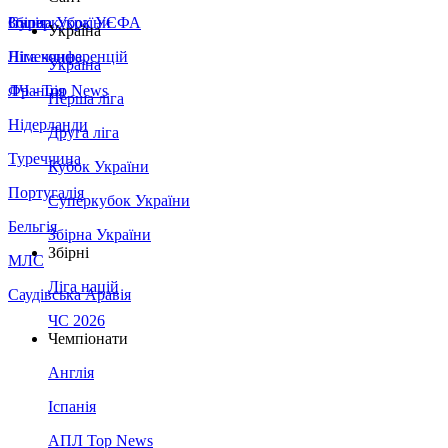
Збірна України
Італія
Суперкубок УЄФА
Україна
Німеччина
Ліга конференцій
Україна
Франція
ЛЧ - Top News
Перша ліга
Нідерланди
Друга ліга
Туреччина
Кубок України
Португалія
Суперкубок України
Бельгія
Збірна України
Збірні
МЛС
Ліга націй
Саудівська Аравія
ЧС 2026
Чемпіонати
Англія
Іспанія
АПЛ Top News