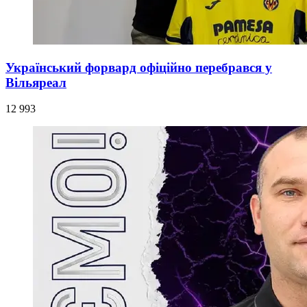
Український форвард офіційно перебрався у
Вільяреал
12 993