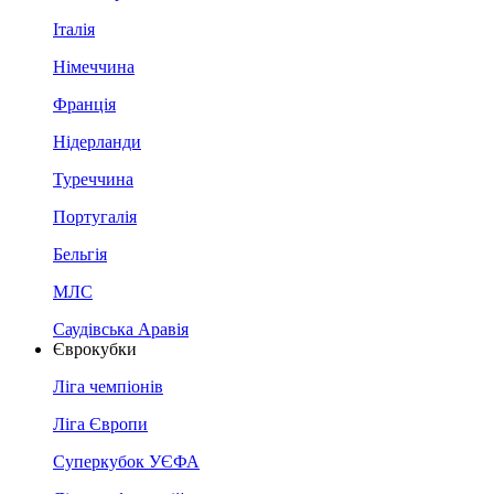
Італія
Німеччина
Франція
Нідерланди
Туреччина
Португалія
Бельгія
МЛС
Саудівська Аравія
Єврокубки
Ліга чемпіонів
Ліга Європи
Суперкубок УЄФА