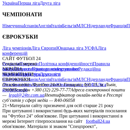
Україна
Перша ліга
Друга ліга
ЧЕМПІОНАТИ
Німеччина
Іспанія
Англія
Італія
Бельгія
МЛС
Нідерланди
Франція
П
ЄВРОКУБКИ
Ліга чемпіонів
Ліга Європи
Юнацька ліга УЄФА
Ліга
конференцій
САЙТ ФУТБОЛ 24
Редакція
Соціальні мережі
Прогнози
Політика конфіденційності
Правила
сайту
facebook
УКРАЇНА
Контакти
x
youtube
Правила коментування
instagram
telegram
viber
Редакційна
політика
Україна
ЧЕМПІОНАТИ
Перша ліга
Структура власності
Друга ліга
Німеччина
ЄВРОКУБКИ
Іспанія
Англія
Італія
Бельгія
МЛС
Нідерланди
Франція
П
Ліга чемпіонів
Онлайн-медіа «Футбол 24»
Ліга Європи
Юнацька ліга УЄФА
пл. Галицька, буд. 15, м. Львів,
Ліга
конференцій
79008
Телефон +380 (32) 229-77-77
Адреса електронної пошти
—
legal@24tv.com.ua
Ідентифікатор онлайн-медіа в Реєстрі
суб’єктів у сфері медіа — R40-06058
21+
Матеріали сайту призначені для осіб старше 21 року
При цитуванні і використанні будь-яких матеріалів посилання
на "Футбол 24" обов'язкове. При цитуванні і використанні в
мережі Інтернет гіперпосилання на сайт
football24.ua
обов'язкове. Матеріали зі знаком "Спецпроект",