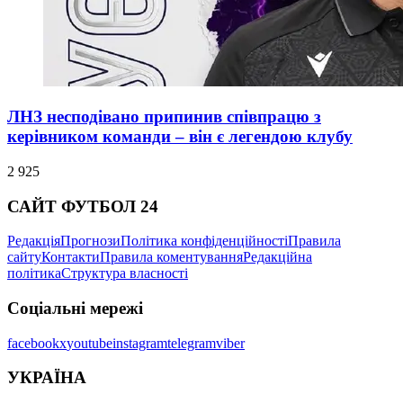
ЛНЗ несподівано припинив співпрацю з
керівником команди – він є легендою клубу
2 925
САЙТ ФУТБОЛ 24
Редакція
Прогнози
Політика конфіденційності
Правила
сайту
Контакти
Правила коментування
Редакційна
політика
Структура власності
Соціальні мережі
facebook
x
youtube
instagram
telegram
viber
УКРАЇНА