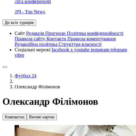
Ліга конференцій
ЛЧ - Top News
До всіх турнірів
Сайт
Редакція
Прогнози
Політика конфіденційності
Правила сайту
Контакти
Правила коментування
Редакційна політика
Структура власності
Соціальні мережі
facebook
x
youtube
instagram
telegram
viber
Футбол 24
Олександр Філімонов
Олександр Філімонов
Компактно
Великі картки