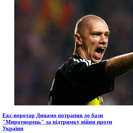
Екс-воротар Динамо потрапив до бази
"Миротворець" за підтримку війни проти
України