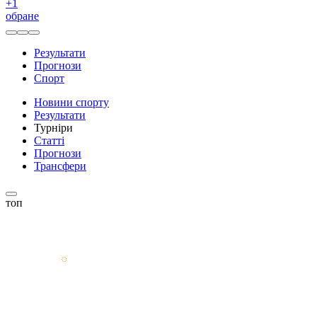
+
1
обране
Результати
Прогнози
Спорт
Новини спорту
Результати
Турніри
Статті
Прогнози
Трансфери
топ