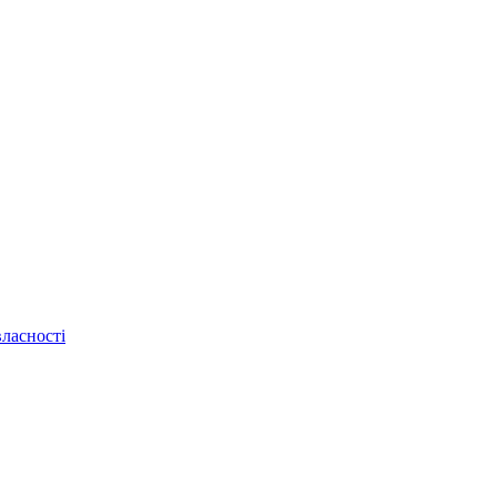
ласності