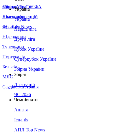
Збірна України
Італія
Суперкубок УЄФА
Україна
Німеччина
Ліга конференцій
Україна
Франція
ЛЧ - Top News
Перша ліга
Нідерланди
Друга ліга
Туреччина
Кубок України
Португалія
Суперкубок України
Бельгія
Збірна України
Збірні
МЛС
Ліга націй
Саудівська Аравія
ЧС 2026
Чемпіонати
Англія
Іспанія
АПЛ Top News