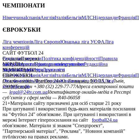
ЧЕМПІОНАТИ
Німеччина
Іспанія
Англія
Італія
Бельгія
МЛС
Нідерланди
Франція
П
ЄВРОКУБКИ
Ліга чемпіонів
Ліга Європи
Юнацька ліга УЄФА
Ліга
конференцій
САЙТ ФУТБОЛ 24
Редакція
Соціальні мережі
Прогнози
Політика конфіденційності
Правила
сайту
facebook
УКРАЇНА
Контакти
x
youtube
Правила коментування
instagram
telegram
viber
Редакційна
політика
Україна
ЧЕМПІОНАТИ
Перша ліга
Структура власності
Друга ліга
Німеччина
ЄВРОКУБКИ
Іспанія
Англія
Італія
Бельгія
МЛС
Нідерланди
Франція
П
Ліга чемпіонів
Онлайн-медіа «Футбол 24»
Ліга Європи
Юнацька ліга УЄФА
пл. Галицька, буд. 15, м. Львів,
Ліга
конференцій
79008
Телефон +380 (32) 229-77-77
Адреса електронної пошти
—
legal@24tv.com.ua
Ідентифікатор онлайн-медіа в Реєстрі
суб’єктів у сфері медіа — R40-06058
21+
Матеріали сайту призначені для осіб старше 21 року
При цитуванні і використанні будь-яких матеріалів посилання
на "Футбол 24" обов'язкове. При цитуванні і використанні в
мережі Інтернет гіперпосилання на сайт
football24.ua
обов'язкове. Матеріали зі знаком "Спецпроект",
"Партнерський матеріал", "Реклама", "Новини компаній"
публікуємо на правах реклами.