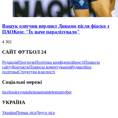
Ващук озвучив вердикт Динамо після фіаско з
ПАОКом: "Їх наче паралізувало"
4 302
САЙТ ФУТБОЛ 24
Редакція
Прогнози
Політика конфіденційності
Правила
сайту
Контакти
Правила коментування
Редакційна
політика
Структура власності
Соціальні мережі
facebook
x
youtube
instagram
telegram
viber
УКРАЇНА
Україна
Перша ліга
Друга ліга