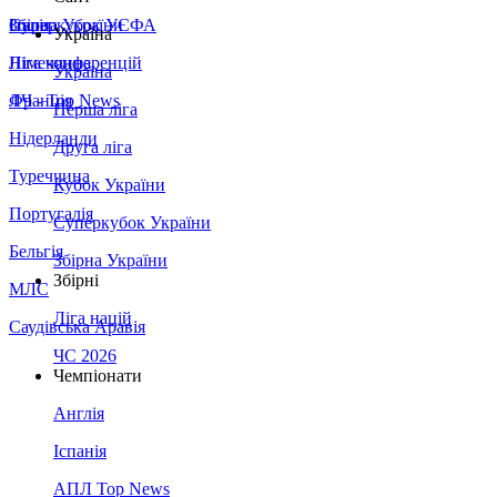
Збірна України
Італія
Суперкубок УЄФА
Україна
Німеччина
Ліга конференцій
Україна
Франція
ЛЧ - Top News
Перша ліга
Нідерланди
Друга ліга
Туреччина
Кубок України
Португалія
Суперкубок України
Бельгія
Збірна України
Збірні
МЛС
Ліга націй
Саудівська Аравія
ЧС 2026
Чемпіонати
Англія
Іспанія
АПЛ Top News