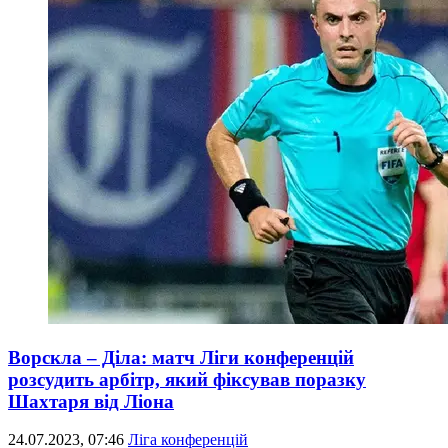
Ворскла – Діла: матч Ліги конференцій
розсудить арбітр, який фіксував поразку
Шахтаря від Ліона
24.07.2023, 07:46
Ліга конференцій