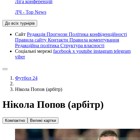
Ліга конференцій
ЛЧ - Top News
До всіх турнірів
Сайт
Редакція
Прогнози
Політика конфіденційності
Правила сайту
Контакти
Правила коментування
Редакційна політика
Структура власності
Соціальні мережі
facebook
x
youtube
instagram
telegram
viber
Футбол 24
Нікола Попов (арбітр)
Нікола Попов (арбітр)
Компактно
Великі картки