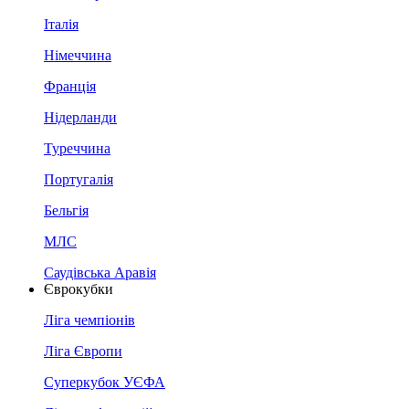
Італія
Німеччина
Франція
Нідерланди
Туреччина
Португалія
Бельгія
МЛС
Саудівська Аравія
Єврокубки
Ліга чемпіонів
Ліга Європи
Суперкубок УЄФА