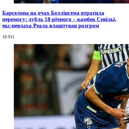
Барселона на очах Беллінгема втратила
перемогу: дубль 18-річного – камбек Севільї,
екс-невдаха Реала влаштував розгром
10 911