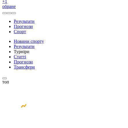
+
1
обране
Результати
Прогнози
Спорт
Новини спорту
Результати
Турніри
Статті
Прогнози
Трансфери
топ