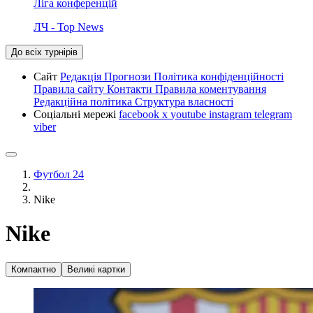
Ліга конференцій
ЛЧ - Top News
До всіх турнірів
Сайт
Редакція
Прогнози
Політика конфіденційності
Правила сайту
Контакти
Правила коментування
Редакційна політика
Структура власності
Соціальні мережі
facebook
x
youtube
instagram
telegram
viber
Футбол 24
Nike
Nike
Компактно
Великі картки