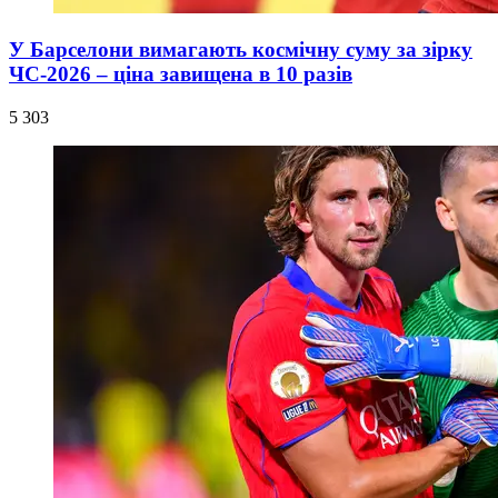
У Барселони вимагають космічну суму за зірку
ЧС-2026 – ціна завищена в 10 разів
5 303