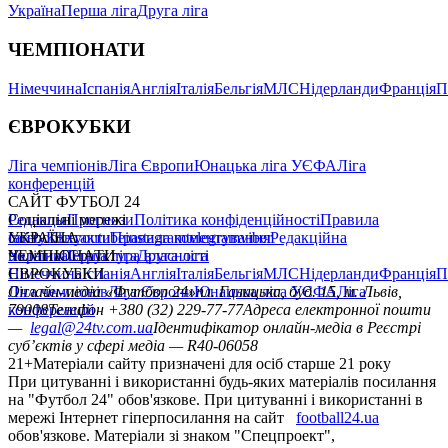
Україна
Перша ліга
Друга ліга
ЧЕМПІОНАТИ
Німеччина
Іспанія
Англія
Італія
Бельгія
МЛС
Нідерланди
Франція
П
ЄВРОКУБКИ
Ліга чемпіонів
Ліга Європи
Юнацька ліга УЄФА
Ліга
конференцій
САЙТ ФУТБОЛ 24
Редакція
Соціальні мережі
Прогнози
Політика конфіденційності
Правила
сайту
facebook
УКРАЇНА
Контакти
x
youtube
Правила коментування
instagram
telegram
viber
Редакційна
політика
Україна
ЧЕМПІОНАТИ
Перша ліга
Структура власності
Друга ліга
Німеччина
ЄВРОКУБКИ
Іспанія
Англія
Італія
Бельгія
МЛС
Нідерланди
Франція
П
Ліга чемпіонів
Онлайн-медіа «Футбол 24»
Ліга Європи
Юнацька ліга УЄФА
пл. Галицька, буд. 15, м. Львів,
Ліга
конференцій
79008
Телефон +380 (32) 229-77-77
Адреса електронної пошти
—
legal@24tv.com.ua
Ідентифікатор онлайн-медіа в Реєстрі
суб’єктів у сфері медіа — R40-06058
21+
Матеріали сайту призначені для осіб старше 21 року
При цитуванні і використанні будь-яких матеріалів посилання
на "Футбол 24" обов'язкове. При цитуванні і використанні в
мережі Інтернет гіперпосилання на сайт
football24.ua
обов'язкове. Матеріали зі знаком "Спецпроект",