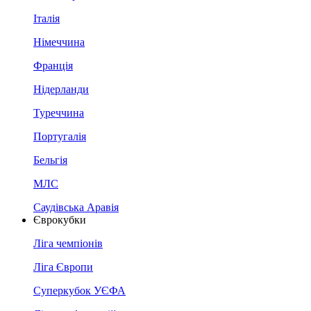
Італія
Німеччина
Франція
Нідерланди
Туреччина
Португалія
Бельгія
МЛС
Саудівська Аравія
Єврокубки
Ліга чемпіонів
Ліга Європи
Суперкубок УЄФА