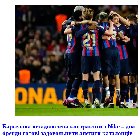
Барселона незадоволена контрактом з Nike – два
бренди готові задовольнити апетити каталонців