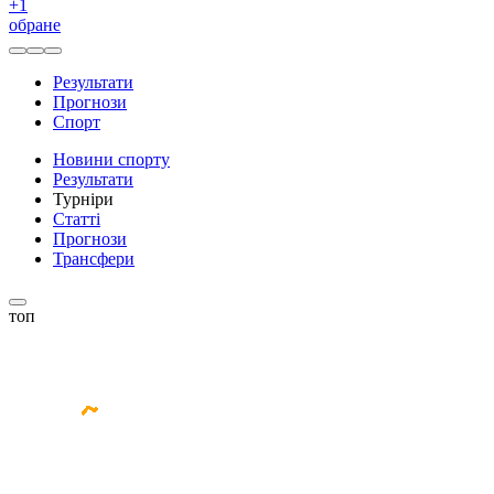
+
1
обране
Результати
Прогнози
Спорт
Новини спорту
Результати
Турніри
Статті
Прогнози
Трансфери
топ