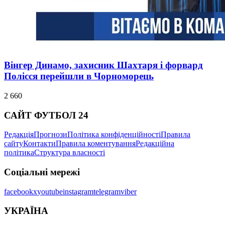
Вінгер Динамо, захисник Шахтаря і форвард
Полісся перейшли в Чорноморець
2 660
САЙТ ФУТБОЛ 24
Редакція
Прогнози
Політика конфіденційності
Правила
сайту
Контакти
Правила коментування
Редакційна
політика
Структура власності
Соціальні мережі
facebook
x
youtube
instagram
telegram
viber
УКРАЇНА