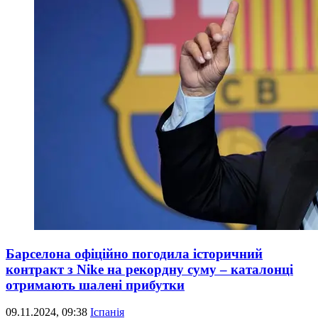
Барселона офіційно погодила історичний
контракт з Nike на рекордну суму – каталонці
отримають шалені прибутки
09.11.2024, 09:38
Іспанія