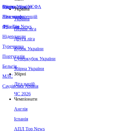
Збірна України
Італія
Суперкубок УЄФА
Україна
Німеччина
Ліга конференцій
Україна
Франція
ЛЧ - Top News
Перша ліга
Нідерланди
Друга ліга
Туреччина
Кубок України
Португалія
Суперкубок України
Бельгія
Збірна України
Збірні
МЛС
Ліга націй
Саудівська Аравія
ЧС 2026
Чемпіонати
Англія
Іспанія
АПЛ Top News