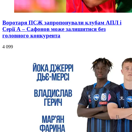
Воротаря ПСЖ запропонували клубам АПЛ і
Серії А – Сафонов може залишитися без
головного конкурента
4 099