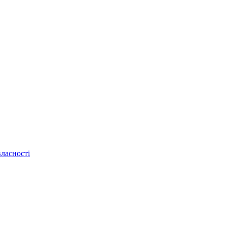
ласності