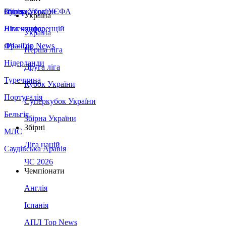
Збірна України
Італія
Суперкубок УЄФА
Україна
Німеччина
Ліга конференцій
Україна
Франція
ЛЧ - Top News
Перша ліга
Нідерланди
Друга ліга
Туреччина
Кубок України
Португалія
Суперкубок України
Бельгія
Збірна України
Збірні
МЛС
Ліга націй
Саудівська Аравія
ЧС 2026
Чемпіонати
Англія
Іспанія
АПЛ Top News