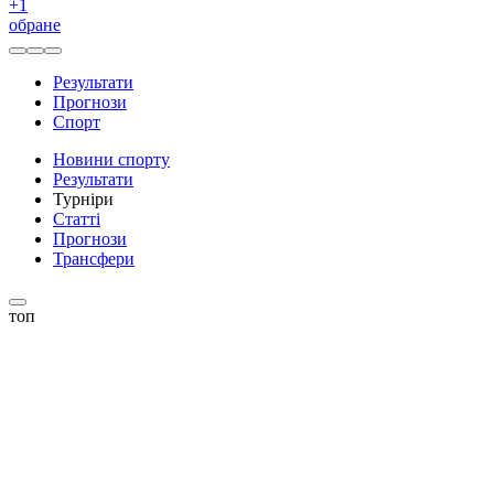
+
1
обране
Результати
Прогнози
Спорт
Новини спорту
Результати
Турніри
Статті
Прогнози
Трансфери
топ