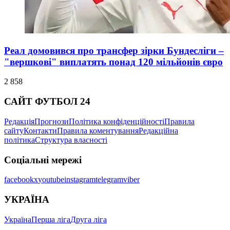
Реал домовився про трансфер зірки Бундесліги –
"вершкові" виплатять понад 120 мільйонів євро
2 858
САЙТ ФУТБОЛ 24
Редакція
Прогнози
Політика конфіденційності
Правила
сайту
Контакти
Правила коментування
Редакційна
політика
Структура власності
Соціальні мережі
facebook
x
youtube
instagram
telegram
viber
УКРАЇНА
Україна
Перша ліга
Друга ліга