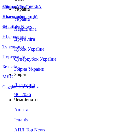
Збірна України
Італія
Суперкубок УЄФА
Україна
Німеччина
Ліга конференцій
Україна
Франція
ЛЧ - Top News
Перша ліга
Нідерланди
Друга ліга
Туреччина
Кубок України
Португалія
Суперкубок України
Бельгія
Збірна України
Збірні
МЛС
Ліга націй
Саудівська Аравія
ЧС 2026
Чемпіонати
Англія
Іспанія
АПЛ Top News