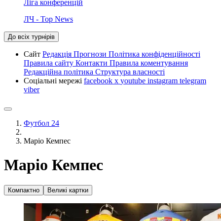
Ліга конференцій
ЛЧ - Top News
До всіх турнірів
Сайт
Редакція
Прогнози
Політика конфіденційності
Правила сайту
Контакти
Правила коментування
Редакційна політика
Структура власності
Соціальні мережі
facebook
x
youtube
instagram
telegram
viber
Футбол 24
Маріо Кемпес
Маріо Кемпес
Компактно
Великі картки