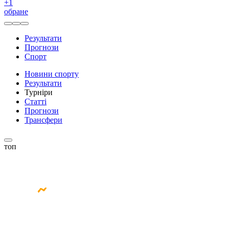
+
1
обране
Результати
Прогнози
Спорт
Новини спорту
Результати
Турніри
Статті
Прогнози
Трансфери
топ