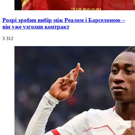
Родрі зробив вибір між Реалом і Барселоною –
він уже узгодив контракт
3 312