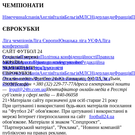
ЧЕМПІОНАТИ
Німеччина
Іспанія
Англія
Італія
Бельгія
МЛС
Нідерланди
Франція
П
ЄВРОКУБКИ
Ліга чемпіонів
Ліга Європи
Юнацька ліга УЄФА
Ліга
конференцій
САЙТ ФУТБОЛ 24
Редакція
Соціальні мережі
Прогнози
Політика конфіденційності
Правила
сайту
facebook
УКРАЇНА
Контакти
x
youtube
Правила коментування
instagram
telegram
viber
Редакційна
політика
Україна
ЧЕМПІОНАТИ
Перша ліга
Структура власності
Друга ліга
Німеччина
ЄВРОКУБКИ
Іспанія
Англія
Італія
Бельгія
МЛС
Нідерланди
Франція
П
Ліга чемпіонів
Онлайн-медіа «Футбол 24»
Ліга Європи
Юнацька ліга УЄФА
пл. Галицька, буд. 15, м. Львів,
Ліга
конференцій
79008
Телефон +380 (32) 229-77-77
Адреса електронної пошти
—
legal@24tv.com.ua
Ідентифікатор онлайн-медіа в Реєстрі
суб’єктів у сфері медіа — R40-06058
21+
Матеріали сайту призначені для осіб старше 21 року
При цитуванні і використанні будь-яких матеріалів посилання
на "Футбол 24" обов'язкове. При цитуванні і використанні в
мережі Інтернет гіперпосилання на сайт
football24.ua
обов'язкове. Матеріали зі знаком "Спецпроект",
"Партнерський матеріал", "Реклама", "Новини компаній"
публікуємо на правах реклами.