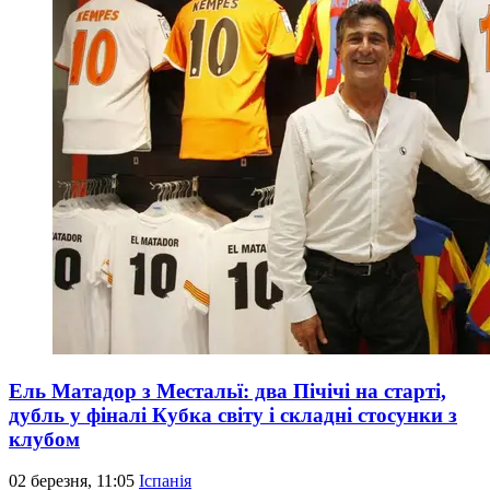
Ель Матадор з Местальї: два Пічічі на старті,
дубль у фіналі Кубка світу і складні стосунки з
клубом
02 березня, 11:05
Іспанія