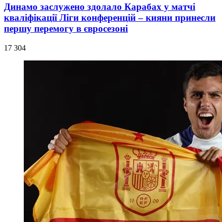
Динамо заслужено здолало Карабах у матчі
кваліфікації Ліги конференцій – кияни принесли
першу перемогу в євросезоні
17 304