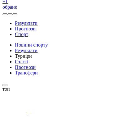
+
1
обране
Результати
Прогнози
Спорт
Новини спорту
Результати
Турніри
Статті
Прогнози
Трансфери
топ