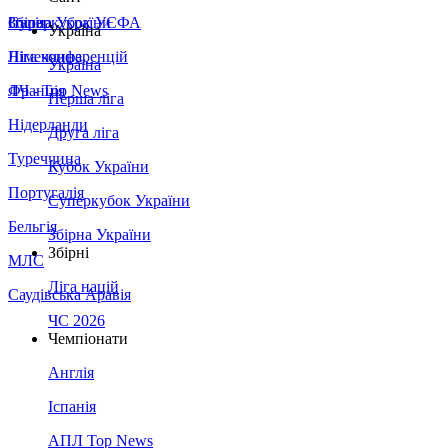
Збірна України
Італія
Суперкубок УЄФА
Україна
Німеччина
Ліга конференцій
Україна
Франція
ЛЧ - Top News
Перша ліга
Нідерланди
Друга ліга
Туреччина
Кубок України
Португалія
Суперкубок України
Бельгія
Збірна України
Збірні
МЛС
Ліга націй
Саудівська Аравія
ЧС 2026
Чемпіонати
Англія
Іспанія
АПЛ Top News