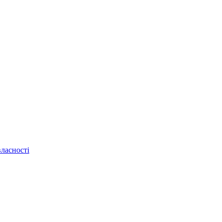
ласності