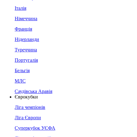
Італія
Німеччина
Франція
Нідерланди
Туреччина
Португалія
Бельгія
МЛС
Саудівська Аравія
Єврокубки
Ліга чемпіонів
Ліга Європи
Суперкубок УЄФА