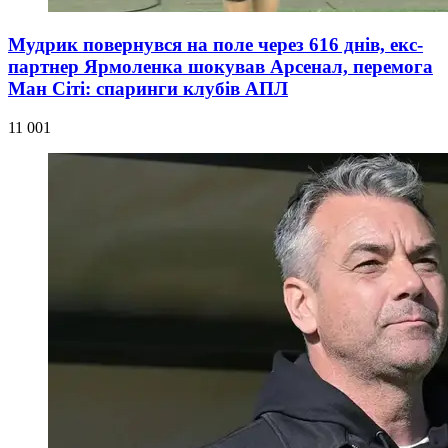
Мудрик повернувся на поле через 616 днів, екс-
партнер Ярмоленка шокував Арсенал, перемога
Ман Сіті: спаринги клубів АПЛ
11 001