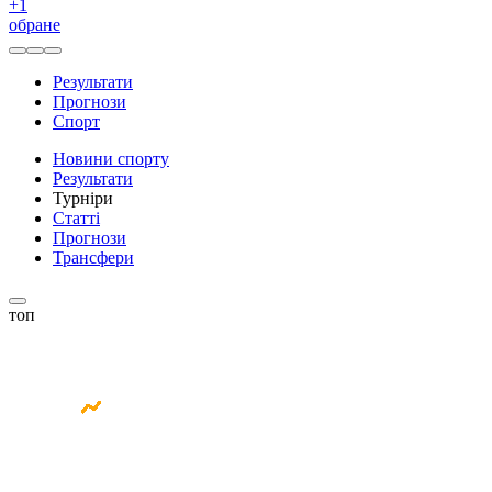
+
1
обране
Результати
Прогнози
Спорт
Новини спорту
Результати
Турніри
Статті
Прогнози
Трансфери
топ