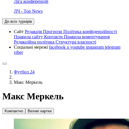
Ліга конференцій
ЛЧ - Top News
До всіх турнірів
Сайт
Редакція
Прогнози
Політика конфіденційності
Правила сайту
Контакти
Правила коментування
Редакційна політика
Структура власності
Соціальні мережі
facebook
x
youtube
instagram
telegram
viber
Футбол 24
Макс Меркель
Макс Меркель
Компактно
Великі картки