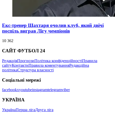
Екс-тренер Шахтаря очолив клуб, який двічі
поспіль виграв Лігу чемпіонів
10 362
САЙТ ФУТБОЛ 24
Редакція
Прогнози
Політика конфіденційності
Правила
сайту
Контакти
Правила коментування
Редакційна
політика
Структура власності
Соціальні мережі
facebook
x
youtube
instagram
telegram
viber
УКРАЇНА
Україна
Перша ліга
Друга ліга