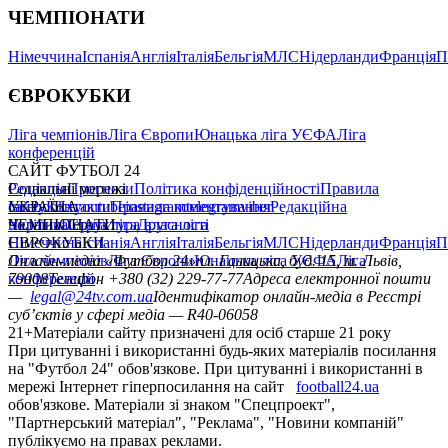
ЧЕМПІОНАТИ
Німеччина
Іспанія
Англія
Італія
Бельгія
МЛС
Нідерланди
Франція
П
ЄВРОКУБКИ
Ліга чемпіонів
Ліга Європи
Юнацька ліга УЄФА
Ліга
конференцій
САЙТ ФУТБОЛ 24
Редакція
Соціальні мережі
Прогнози
Політика конфіденційності
Правила
сайту
facebook
УКРАЇНА
Контакти
x
youtube
Правила коментування
instagram
telegram
viber
Редакційна
політика
Україна
ЧЕМПІОНАТИ
Перша ліга
Структура власності
Друга ліга
Німеччина
ЄВРОКУБКИ
Іспанія
Англія
Італія
Бельгія
МЛС
Нідерланди
Франція
П
Ліга чемпіонів
Онлайн-медіа «Футбол 24»
Ліга Європи
Юнацька ліга УЄФА
пл. Галицька, буд. 15, м. Львів,
Ліга
конференцій
79008
Телефон +380 (32) 229-77-77
Адреса електронної пошти
—
legal@24tv.com.ua
Ідентифікатор онлайн-медіа в Реєстрі
суб’єктів у сфері медіа — R40-06058
21+
Матеріали сайту призначені для осіб старше 21 року
При цитуванні і використанні будь-яких матеріалів посилання
на "Футбол 24" обов'язкове. При цитуванні і використанні в
мережі Інтернет гіперпосилання на сайт
football24.ua
обов'язкове. Матеріали зі знаком "Спецпроект",
"Партнерський матеріал", "Реклама", "Новини компаній"
публікуємо на правах реклами.