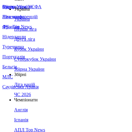
Збірна України
Італія
Суперкубок УЄФА
Україна
Німеччина
Ліга конференцій
Україна
Франція
ЛЧ - Top News
Перша ліга
Нідерланди
Друга ліга
Туреччина
Кубок України
Португалія
Суперкубок України
Бельгія
Збірна України
Збірні
МЛС
Ліга націй
Саудівська Аравія
ЧС 2026
Чемпіонати
Англія
Іспанія
АПЛ Top News