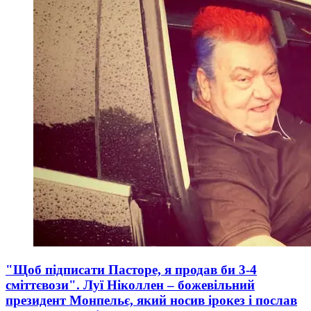
"Щоб підписати Пасторе, я продав би 3-4
сміттєвози". Луї Ніколлен – божевільний
президент Монпельє, який носив ірокез і послав