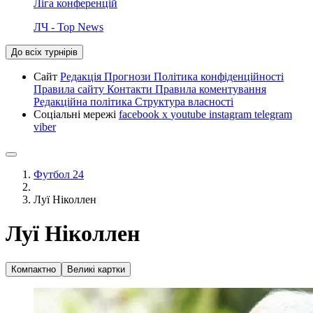
Ліга конференцій
ЛЧ - Top News
До всіх турнірів
Сайт
Редакція
Прогнози
Політика конфіденційності
Правила сайту
Контакти
Правила коментування
Редакційна політика
Структура власності
Соціальні мережі
facebook
x
youtube
instagram
telegram
viber
Футбол 24
Луї Ніколлен
Луї Ніколлен
Компактно
Великі картки