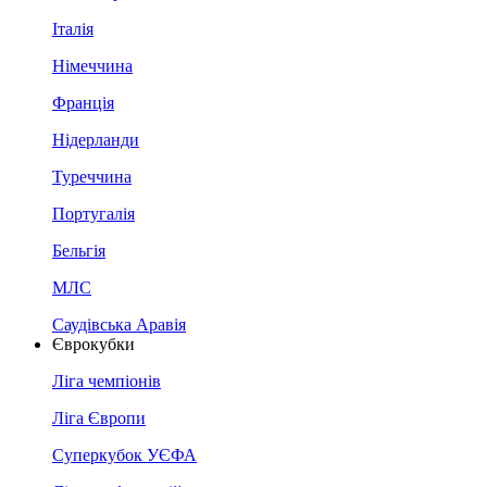
Італія
Німеччина
Франція
Нідерланди
Туреччина
Португалія
Бельгія
МЛС
Саудівська Аравія
Єврокубки
Ліга чемпіонів
Ліга Європи
Суперкубок УЄФА