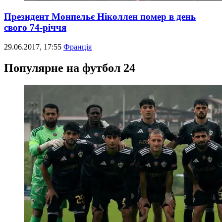
Президент Монпельє Ніколлен помер в день
свого 74-річчя
29.06.2017, 17:55
Франція
Популярне на футбол 24