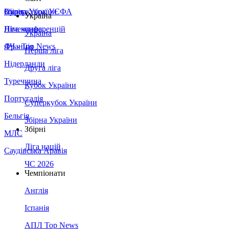
Збірна України
Італія
Суперкубок УЄФА
Україна
Німеччина
Ліга конференцій
Україна
Франція
ЛЧ - Top News
Перша ліга
Нідерланди
Друга ліга
Туреччина
Кубок України
Португалія
Суперкубок України
Бельгія
Збірна України
Збірні
МЛС
Ліга націй
Саудівська Аравія
ЧС 2026
Чемпіонати
Англія
Іспанія
АПЛ Top News