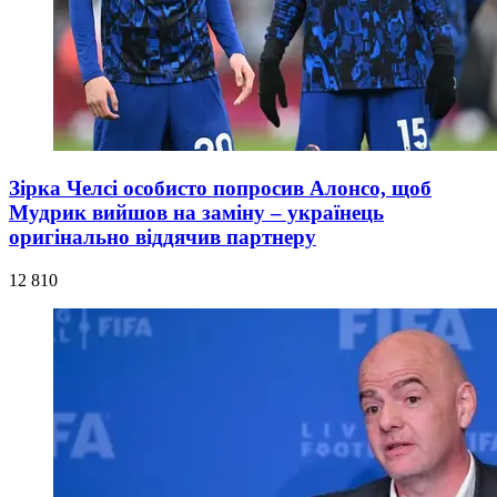
Зірка Челсі особисто попросив Алонсо, щоб
Мудрик вийшов на заміну – українець
оригінально віддячив партнеру
12 810