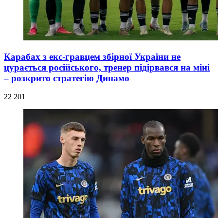
Карабах з екс-гравцем збірної України не
цурається російського, тренер підірвався на міні
– розкрито стратегію Динамо
22 201