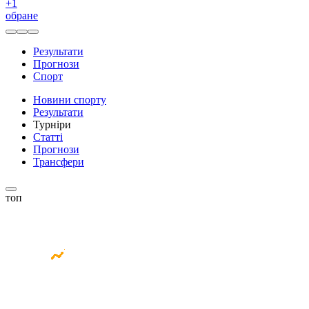
+
1
обране
Результати
Прогнози
Спорт
Новини спорту
Результати
Турніри
Статті
Прогнози
Трансфери
топ