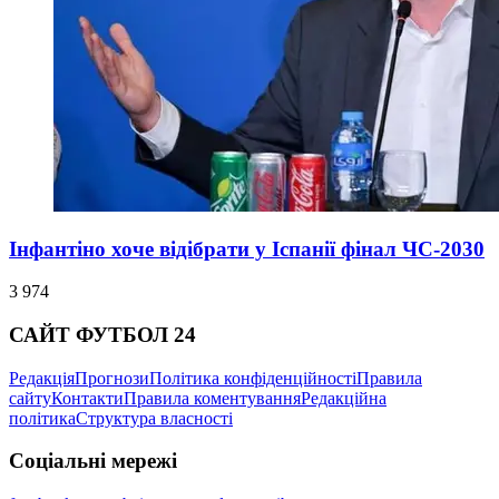
Інфантіно хоче відібрати у Іспанії фінал ЧС-2030
3 974
САЙТ ФУТБОЛ 24
Редакція
Прогнози
Політика конфіденційності
Правила
сайту
Контакти
Правила коментування
Редакційна
політика
Структура власності
Соціальні мережі