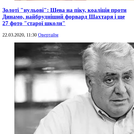
Золоті "нульові": Шева на піку, коаліція проти
Динамо, найбрудніший форвард Шахтаря і ще
27 фото "старої школи"
22.03.2020, 11:30
Овертайм