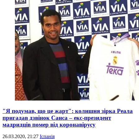
"Я подумав, що це жарт": колишня зірка Реала
пригадав дзвінок Санса – екс-президент
мадридців помер від коронавірусу
26.03.2020, 21:27
Іспанія