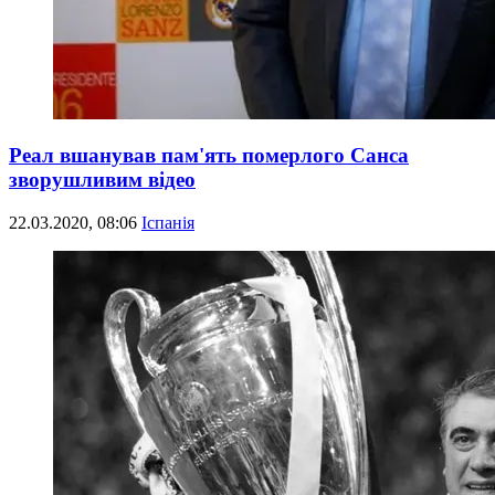
Реал вшанував пам'ять померлого Санса
зворушливим відео
22.03.2020, 08:06
Іспанія