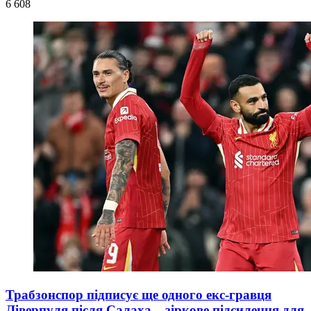
6 608
Трабзонспор підписує ще одного екс-гравця
Ліверпуля після Салаха – зіркове підсилення для