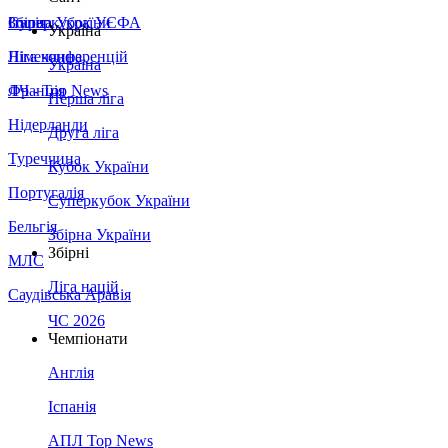
Збірна України
Італія
Суперкубок УЄФА
Україна
Німеччина
Ліга конференцій
Україна
Франція
ЛЧ - Top News
Перша ліга
Нідерланди
Друга ліга
Туреччина
Кубок України
Португалія
Суперкубок України
Бельгія
Збірна України
Збірні
МЛС
Ліга націй
Саудівська Аравія
ЧС 2026
Чемпіонати
Англія
Іспанія
АПЛ Top News