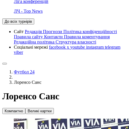
Ліга конференцій
ЛЧ - Top News
До всіх турнірів
Сайт
Редакція
Прогнози
Політика конфіденційності
Правила сайту
Контакти
Правила коментування
Редакційна політика
Структура власності
Соціальні мережі
facebook
x
youtube
instagram
telegram
viber
Футбол 24
Лоренсо Санс
Лоренсо Санс
Компактно
Великі картки