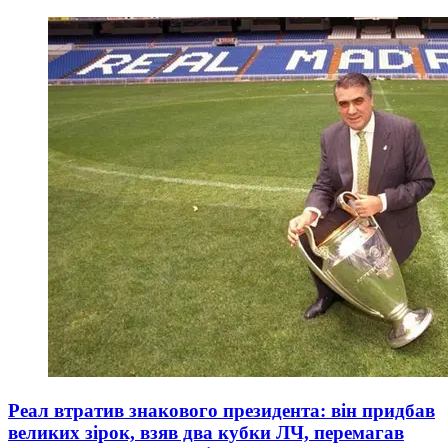
Реал втратив знакового президента: він придбав
великих зірок, взяв два кубки ЛЧ, перемагав