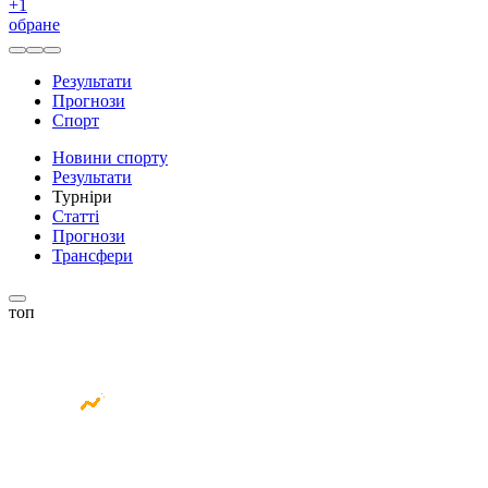
+
1
обране
Результати
Прогнози
Спорт
Новини спорту
Результати
Турніри
Статті
Прогнози
Трансфери
топ