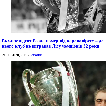
Екс-президент Реала помер від коронавірусу – до
нього клуб не вигравав Лігу чемпіонів 32 роки
21.03.2020, 20:57
Іспанія