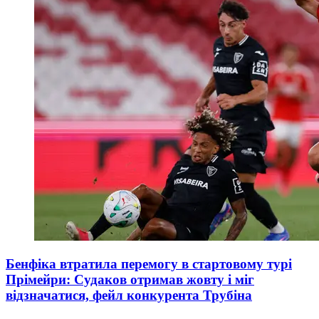
Бенфіка втратила перемогу в стартовому турі
Прімейри: Судаков отримав жовту і міг
відзначатися, фейл конкурента Трубіна