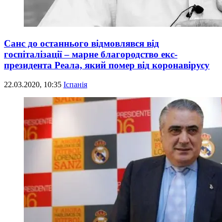
Санс до останнього відмовлявся від
госпіталізації – марне благородство екс-
президента Реала, який помер від коронавірусу
22.03.2020, 10:35
Іспанія