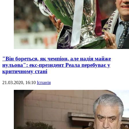
"Він бореться, як чемпіон, але надія майже
нульова": екс-президент Реала перебуває у
критичному стані
21.03.2020, 16:10
Іспанія