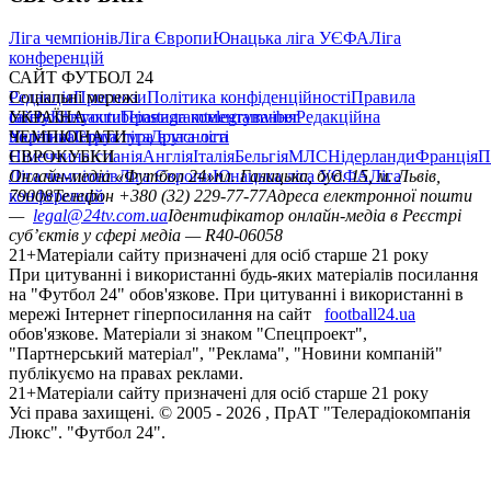
Ліга чемпіонів
Ліга Європи
Юнацька ліга УЄФА
Ліга
конференцій
САЙТ ФУТБОЛ 24
Редакція
Соціальні мережі
Прогнози
Політика конфіденційності
Правила
сайту
facebook
УКРАЇНА
Контакти
x
youtube
Правила коментування
instagram
telegram
viber
Редакційна
політика
Україна
ЧЕМПІОНАТИ
Перша ліга
Структура власності
Друга ліга
Німеччина
ЄВРОКУБКИ
Іспанія
Англія
Італія
Бельгія
МЛС
Нідерланди
Франція
П
Ліга чемпіонів
Онлайн-медіа «Футбол 24»
Ліга Європи
Юнацька ліга УЄФА
пл. Галицька, буд. 15, м. Львів,
Ліга
конференцій
79008
Телефон +380 (32) 229-77-77
Адреса електронної пошти
—
legal@24tv.com.ua
Ідентифікатор онлайн-медіа в Реєстрі
суб’єктів у сфері медіа — R40-06058
21+
Матеріали сайту призначені для осіб старше 21 року
При цитуванні і використанні будь-яких матеріалів посилання
на "Футбол 24" обов'язкове. При цитуванні і використанні в
мережі Інтернет гіперпосилання на сайт
football24.ua
обов'язкове. Матеріали зі знаком "Спецпроект",
"Партнерський матеріал", "Реклама", "Новини компаній"
публікуємо на правах реклами.
21+
Матеріали сайту призначені для осіб старше 21 року
Усi права захищенi. © 2005 -
2026
, ПрАТ "Телерадіокомпанія
Люкс". "Футбол 24".