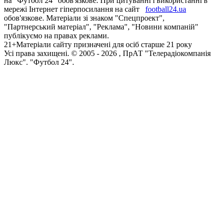
на "Футбол 24" обов'язкове. При цитуванні і використанні в
мережі Інтернет гіперпосилання на сайт
football24.ua
обов'язкове. Матеріали зі знаком "Спецпроект",
"Партнерський матеріал", "Реклама", "Новини компаній"
публікуємо на правах реклами.
21+
Матеріали сайту призначені для осіб старше 21 року
Усi права захищенi. © 2005 -
2026
, ПрАТ "Телерадіокомпанія
Люкс". "Футбол 24".