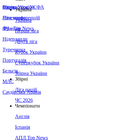
Збірна України
Італія
Суперкубок УЄФА
Україна
Німеччина
Ліга конференцій
Україна
Франція
ЛЧ - Top News
Перша ліга
Нідерланди
Друга ліга
Туреччина
Кубок України
Португалія
Суперкубок України
Бельгія
Збірна України
Збірні
МЛС
Ліга націй
Саудівська Аравія
ЧС 2026
Чемпіонати
Англія
Іспанія
АПЛ Top News