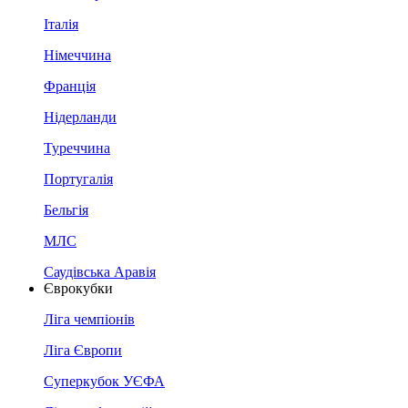
Італія
Німеччина
Франція
Нідерланди
Туреччина
Португалія
Бельгія
МЛС
Саудівська Аравія
Єврокубки
Ліга чемпіонів
Ліга Європи
Суперкубок УЄФА