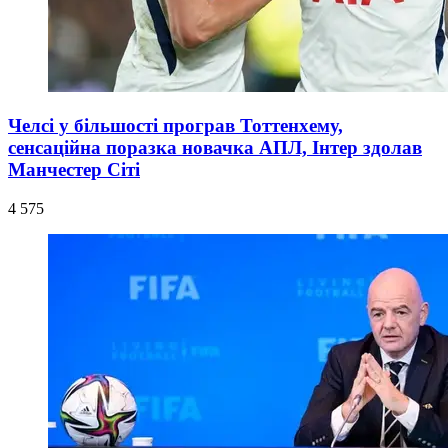
Челсі у більшості програв Тоттенхему,
сенсаційна поразка новачка АПЛ, Інтер здолав
Манчестер Сіті
4 575