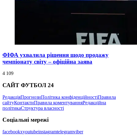
ФІФА ухвалила рішення щодо продажу
чемпіонату світу – офіційна заява
4 109
САЙТ ФУТБОЛ 24
Редакція
Прогнози
Політика конфіденційності
Правила
сайту
Контакти
Правила коментування
Редакційна
політика
Структура власності
Соціальні мережі
facebook
x
youtube
instagram
telegram
viber