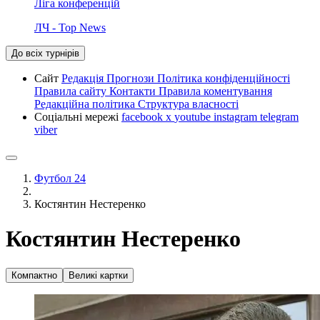
Ліга конференцій
ЛЧ - Top News
До всіх турнірів
Сайт
Редакція
Прогнози
Політика конфіденційності
Правила сайту
Контакти
Правила коментування
Редакційна політика
Структура власності
Соціальні мережі
facebook
x
youtube
instagram
telegram
viber
Футбол 24
Костянтин Нестеренко
Костянтин Нестеренко
Компактно
Великі картки