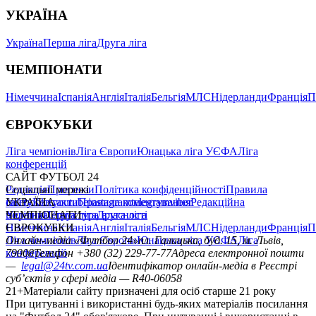
УКРАЇНА
Україна
Перша ліга
Друга ліга
ЧЕМПІОНАТИ
Німеччина
Іспанія
Англія
Італія
Бельгія
МЛС
Нідерланди
Франція
П
ЄВРОКУБКИ
Ліга чемпіонів
Ліга Європи
Юнацька ліга УЄФА
Ліга
конференцій
САЙТ ФУТБОЛ 24
Редакція
Соціальні мережі
Прогнози
Політика конфіденційності
Правила
сайту
facebook
УКРАЇНА
Контакти
x
youtube
Правила коментування
instagram
telegram
viber
Редакційна
політика
Україна
ЧЕМПІОНАТИ
Перша ліга
Структура власності
Друга ліга
Німеччина
ЄВРОКУБКИ
Іспанія
Англія
Італія
Бельгія
МЛС
Нідерланди
Франція
П
Ліга чемпіонів
Онлайн-медіа «Футбол 24»
Ліга Європи
Юнацька ліга УЄФА
пл. Галицька, буд. 15, м. Львів,
Ліга
конференцій
79008
Телефон +380 (32) 229-77-77
Адреса електронної пошти
—
legal@24tv.com.ua
Ідентифікатор онлайн-медіа в Реєстрі
суб’єктів у сфері медіа — R40-06058
21+
Матеріали сайту призначені для осіб старше 21 року
При цитуванні і використанні будь-яких матеріалів посилання