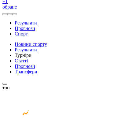
+
1
обране
Результати
Прогнози
Спорт
Новини спорту
Результати
Турніри
Статті
Прогнози
Трансфери
топ