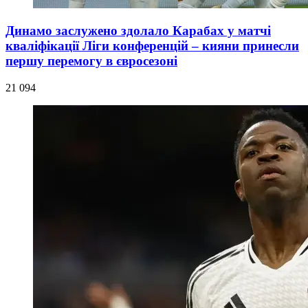
Динамо заслужено здолало Карабах у матчі
кваліфікації Ліги конференцій – кияни принесли
першу перемогу в євросезоні
21 094