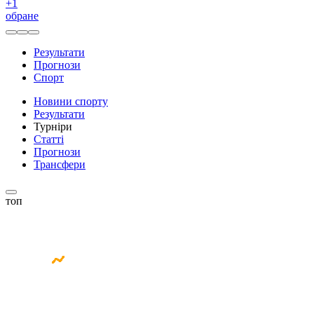
+
1
обране
Результати
Прогнози
Спорт
Новини спорту
Результати
Турніри
Статті
Прогнози
Трансфери
топ