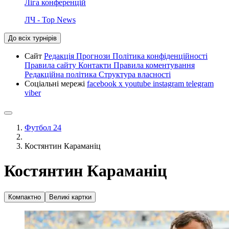
Ліга конференцій
ЛЧ - Top News
До всіх турнірів
Сайт
Редакція
Прогнози
Політика конфіденційності
Правила сайту
Контакти
Правила коментування
Редакційна політика
Структура власності
Соціальні мережі
facebook
x
youtube
instagram
telegram
viber
Футбол 24
Костянтин Караманіц
Костянтин Караманіц
Компактно
Великі картки