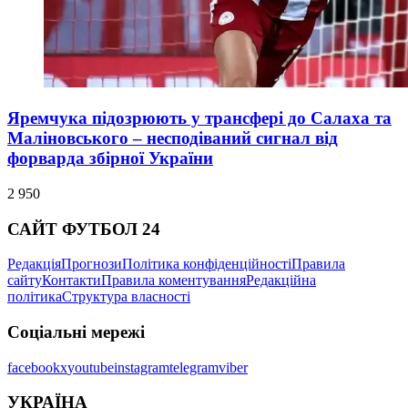
Яремчука підозрюють у трансфері до Салаха та
Маліновського – несподіваний сигнал від
форварда збірної України
2 950
САЙТ ФУТБОЛ 24
Редакція
Прогнози
Політика конфіденційності
Правила
сайту
Контакти
Правила коментування
Редакційна
політика
Структура власності
Соціальні мережі
facebook
x
youtube
instagram
telegram
viber
УКРАЇНА