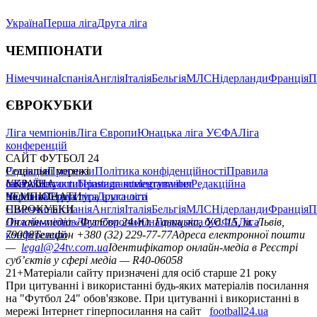
Україна
Перша ліга
Друга ліга
ЧЕМПІОНАТИ
Німеччина
Іспанія
Англія
Італія
Бельгія
МЛС
Нідерланди
Франція
П
ЄВРОКУБКИ
Ліга чемпіонів
Ліга Європи
Юнацька ліга УЄФА
Ліга
конференцій
САЙТ ФУТБОЛ 24
Редакція
Соціальні мережі
Прогнози
Політика конфіденційності
Правила
сайту
facebook
УКРАЇНА
Контакти
x
youtube
Правила коментування
instagram
telegram
viber
Редакційна
політика
Україна
ЧЕМПІОНАТИ
Перша ліга
Структура власності
Друга ліга
Німеччина
ЄВРОКУБКИ
Іспанія
Англія
Італія
Бельгія
МЛС
Нідерланди
Франція
П
Ліга чемпіонів
Онлайн-медіа «Футбол 24»
Ліга Європи
Юнацька ліга УЄФА
пл. Галицька, буд. 15, м. Львів,
Ліга
конференцій
79008
Телефон +380 (32) 229-77-77
Адреса електронної пошти
—
legal@24tv.com.ua
Ідентифікатор онлайн-медіа в Реєстрі
суб’єктів у сфері медіа — R40-06058
21+
Матеріали сайту призначені для осіб старше 21 року
При цитуванні і використанні будь-яких матеріалів посилання
на "Футбол 24" обов'язкове. При цитуванні і використанні в
мережі Інтернет гіперпосилання на сайт
football24.ua