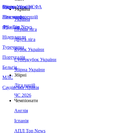
Збірна України
Італія
Суперкубок УЄФА
Україна
Німеччина
Ліга конференцій
Україна
Франція
ЛЧ - Top News
Перша ліга
Нідерланди
Друга ліга
Туреччина
Кубок України
Португалія
Суперкубок України
Бельгія
Збірна України
Збірні
МЛС
Ліга націй
Саудівська Аравія
ЧС 2026
Чемпіонати
Англія
Іспанія
АПЛ Top News