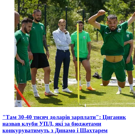
"Там 30-40 тисяч доларів зарплати": Циганик
назвав клуби УПЛ, які за бюджетами
конкуруватимуть з Динамо і Шахтарем