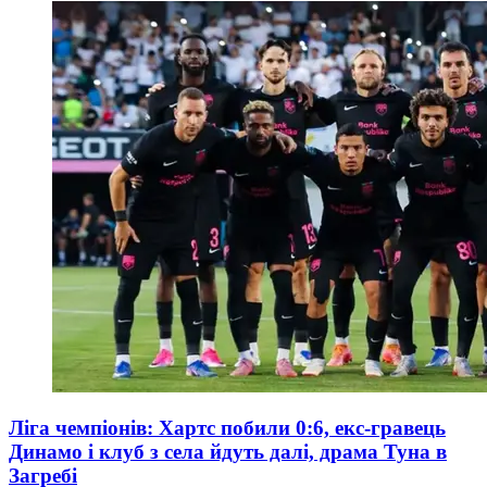
Ліга чемпіонів: Хартс побили 0:6, екс-гравець
Динамо і клуб з села йдуть далі, драма Туна в
Загребі