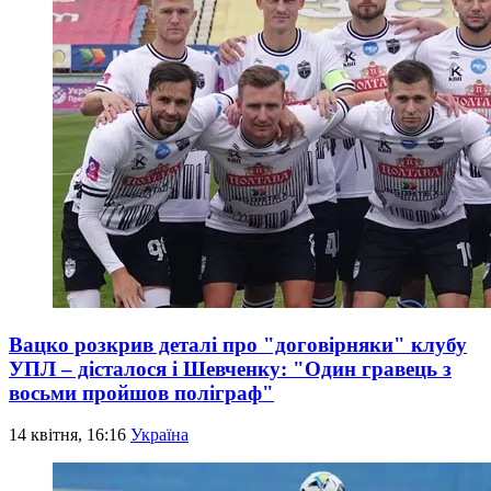
Вацко розкрив деталі про "договірняки" клубу
УПЛ – дісталося і Шевченку: "Один гравець з
восьми пройшов поліграф"
14 квітня, 16:16
Україна