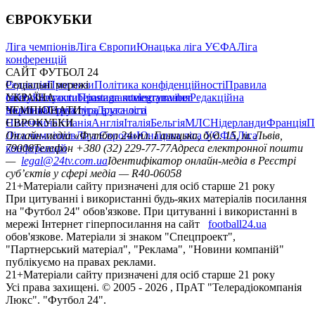
ЄВРОКУБКИ
Ліга чемпіонів
Ліга Європи
Юнацька ліга УЄФА
Ліга
конференцій
САЙТ ФУТБОЛ 24
Редакція
Соціальні мережі
Прогнози
Політика конфіденційності
Правила
сайту
facebook
УКРАЇНА
Контакти
x
youtube
Правила коментування
instagram
telegram
viber
Редакційна
політика
Україна
ЧЕМПІОНАТИ
Перша ліга
Структура власності
Друга ліга
Німеччина
ЄВРОКУБКИ
Іспанія
Англія
Італія
Бельгія
МЛС
Нідерланди
Франція
П
Ліга чемпіонів
Онлайн-медіа «Футбол 24»
Ліга Європи
Юнацька ліга УЄФА
пл. Галицька, буд. 15, м. Львів,
Ліга
конференцій
79008
Телефон +380 (32) 229-77-77
Адреса електронної пошти
—
legal@24tv.com.ua
Ідентифікатор онлайн-медіа в Реєстрі
суб’єктів у сфері медіа — R40-06058
21+
Матеріали сайту призначені для осіб старше 21 року
При цитуванні і використанні будь-яких матеріалів посилання
на "Футбол 24" обов'язкове. При цитуванні і використанні в
мережі Інтернет гіперпосилання на сайт
football24.ua
обов'язкове. Матеріали зі знаком "Спецпроект",
"Партнерський матеріал", "Реклама", "Новини компаній"
публікуємо на правах реклами.
21+
Матеріали сайту призначені для осіб старше 21 року
Усi права захищенi. © 2005 -
2026
, ПрАТ "Телерадіокомпанія
Люкс". "Футбол 24".