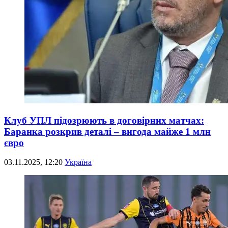
Клуб УПЛ підозрюють в договірних матчах:
Баранка розкрив деталі – вигода майже 1 млн
євро
03.11.2025, 12:20
Україна