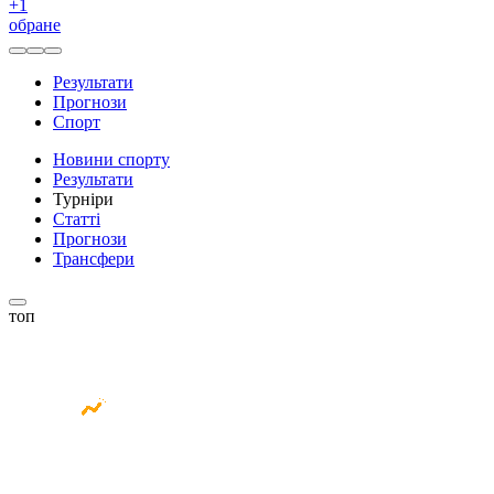
+
1
обране
Результати
Прогнози
Спорт
Новини спорту
Результати
Турніри
Статті
Прогнози
Трансфери
топ