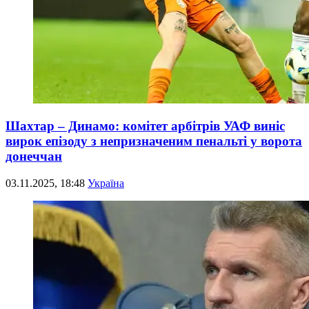
Шахтар – Динамо: комітет арбітрів УАФ виніс
вирок епізоду з непризначеним пенальті у ворота
донеччан
03.11.2025, 18:48
Україна