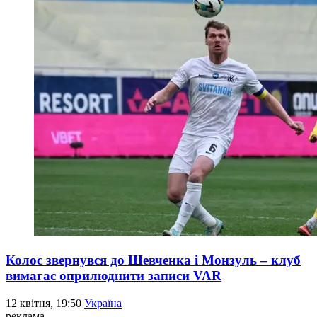
Колос звернувся до Шевченка і Монзуль – клуб
вимагає оприлюднити записи VAR
12 квітня, 19:50
Україна
реклама