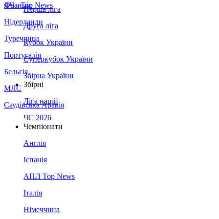
Франція
ЛЧ - Top News
Перша ліга
Нідерланди
Друга ліга
Туреччина
Кубок України
Португалія
Суперкубок України
Бельгія
Збірна України
Збірні
МЛС
Ліга націй
Саудівська Аравія
ЧС 2026
Чемпіонати
Англія
Іспанія
АПЛ Top News
Італія
Німеччина