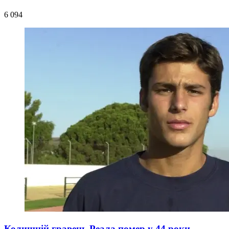
6 094
Колишній гравець Реала помер у 44 роки –