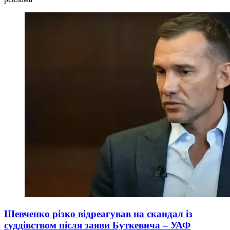
Шевченко різко відреагував на скандал із
суддівством після заяви Буткевича – УАФ