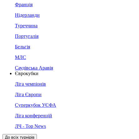
Франція
Нідерланди
Туреччина
Португалія
Бельгія
МЛС
Саудівська Аравія
Єврокубки
Ліга чемпіонів
Ліга Європи
Суперкубок УЄФА
Ліга конференцій
ЛЧ - Top News
До всіх турнірів