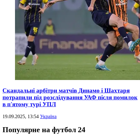
Скандальні арбітри матчів Динамо і Шахтаря
потрапили під розслідування УАФ після помилок
в п'ятому турі УПЛ
19.09.2025, 13:54
Україна
Популярне на футбол 24